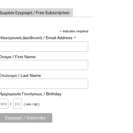
Δωρέαν Εγγραφή / Free Subscription
*
indicates required
*
Ηλεκτρονική Διεύθυνσή / Email Address
Όνομα / First Name
Επώνυμο / Last Name
Ημερομηνία Γεννήσεως / Birthday
/
( mm / dd )