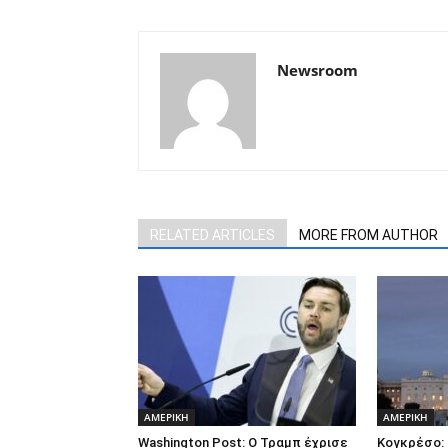
Newsroom
RELATED ARTICLES
MORE FROM AUTHOR
ΑΜΕΡΙΚΗ
ΑΜΕΡΙΚΗ
Washington Post: Ο Τραμπ έχρισε
Κογκρέσο: 