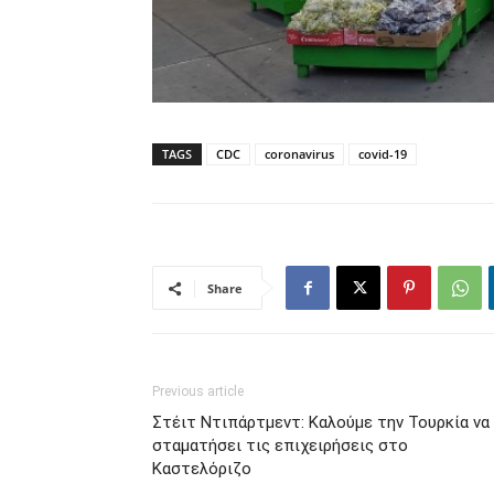
TAGS
CDC
coronavirus
covid-19
Share
Previous article
Στέιτ Ντιπάρτμεντ: Καλούμε την Τουρκία να
σταματήσει τις επιχειρήσεις στο
Καστελόριζο