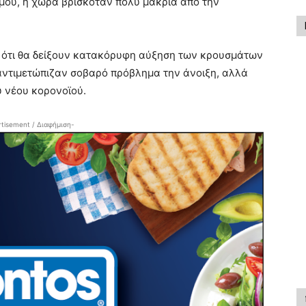
σμού, η χώρα βρισκόταν πολύ μακριά από την
ι ότι θα δείξουν κατακόρυφη αύξηση των κρουσμάτων
 αντιμετώπιζαν σοβαρό πρόβλημα την άνοιξη, αλλά
υ νέου κορονοϊού.
tisement / Διαφήμιση-