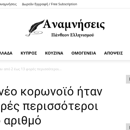
 Αναμνήσεις
Δωρεάν Εγγραφή / Free Subscription
ΛΛΑΔΑ
ΚΥΠΡΟΣ
ΚΟΥΖΙΝΑ
ΟΜΟΓΕΝΕΙΑ
ΑΠΟΨΕΙΣ
Anamniseis
αν από 2 έως 13 φορές περισσότεροι...
 νέο κορωνοϊό ήταν
ορές περισσότεροι
 αριθμό