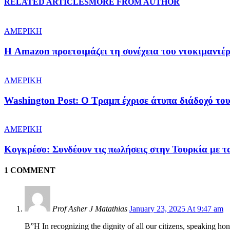
RELATED ARTICLES
MORE FROM AUTHOR
ΑΜΕΡΙΚΗ
Η Amazon προετοιμάζει τη συνέχεια του ντοκιμαντέ
ΑΜΕΡΙΚΗ
Washington Post: Ο Τραμπ έχρισε άτυπα διάδοχό του
ΑΜΕΡΙΚΗ
Κογκρέσο: Συνδέουν τις πωλήσεις στην Τουρκία με 
1 COMMENT
Prof Asher J Matathias
January 23, 2025 At 9:47 am
B”H In recognizing the dignity of all our citizens, speaking h