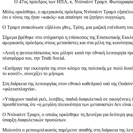
Ο 47ος πρόεδρος των ΗΠΑ, κ. Ντόναλντ Τραμπ. Φωτογραφί
Μόλις ορκίσθηκε, ο αμερικανός πρόεδρος Ντόναλντ Τραμπ εξαπέλυσε
ότι ο τόνος της ήταν «κακός» και απαίτησε να ζητήσει συγγνώμη.
Ο Τραμπ ανακοίνωσε εξάλλου χθες, Τρίτη, μια μαζική επένδυση το
Σήμερα βρέθηκε στο στόχαστρο η επίσκοπος της Επισκοπικής Εκκλησ
αμερικανός πρόεδρος στους μετανάστες και στα μέλη της κοινότητ
«Αυτή η ψευτοεπίσκοπος που μίλησε κατά την εθνική λειτουργία προ
πλατφόρμα του, την Truth Social.
«Εισήγαγε την εκκλησία της στον κόσμο της πολιτικής με πολύ δυσ
το κοινό!», συνεχίζει το μήνυμα.
Στη διάρκεια της λειτουργίας στον εθνικό καθεδρικό ναό της Ουάσιν
«φιλευσπλαχνία».
«Υπάρχουν παιδιά γκέι, λεσβίες, παιδιά διαφυλετικά σε οικογένειε
προσθέτοντας ότι «η μεγάλη πλειονότητα των μεταναστών δεν είναι 
Ο Ντόναλντ Τραμπ, ο οποίος ορκίσθηκε τη Δευτέρα για δεύτερη φ
ύπαρξη διαφυλετικών προσώπων.
Μολονότι ο ρεπουμπλικανός παρέμεινε απαθής στη διάρκεια της λειτ