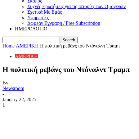
Σκοπός
Συχνές Ερωτήσεις για τις Ιστορίες των Ομογενών
Σχετικά Με Εμάς
Υπηρεσίες
Δωρεάν Εγγραφή / Free Subscription
ΗΜΕΡΟΛΟΓΙΟ
Home
ΑΜΕΡΙΚΗ
Η πολιτική ρεβάνς του Ντόναλντ Τραμπ
ΑΜΕΡΙΚΗ
Η πολιτική ρεβάνς του Ντόναλντ Τραμπ
By
Newsroom
-
January 22, 2025
1
Share