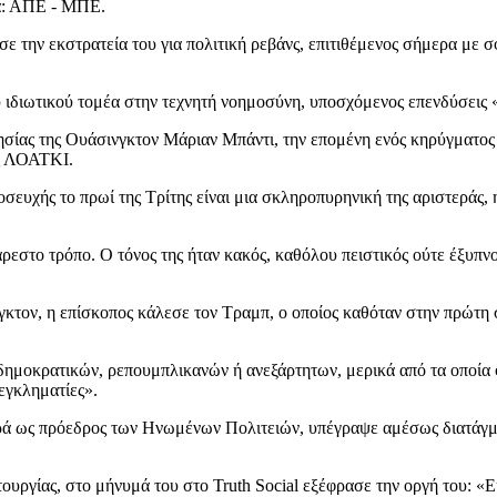
α: ΑΠΕ - ΜΠΕ.
 την εκστρατεία του για πολιτική ρεβάνς, επιτιθέμενος σήμερα με 
υ ιδιωτικού τομέα στην τεχνητή νοημοσύνη, υποσχόμενος επενδύσεις
ίας της Ουάσινγκτον Μάριαν Μπάντι, την επομένη ενός κηρύγματος κ
ας ΛΟΑΤΚΙ.
σευχής το πρωί της Τρίτης είναι μια σκληροπυρηνική της αριστεράς, 
άρεστο τρόπο. Ο τόνος της ήταν κακός, καθόλου πειστικός ούτε έξυπ
γκτον, η επίσκοπος κάλεσε τον Τραμπ, ο οποίος καθόταν στην πρώτη σ
ς δημοκρατικών, ρεπουμπλικανών ή ανεξάρτητων, μερικά από τα οποία φ
εγκληματίες».
ορά ως πρόεδρος των Ηνωμένων Πολιτειών, υπέγραψε αμέσως διατάγμ
ουργίας, στο μήνυμά του στο Truth Social εξέφρασε την οργή του: «Ε