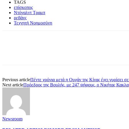
TAGS
επίσκοπος
Ντόναλντ Τραμπ
ρεβάνς
Τεχνητή Νοημοσύνη
Share
Previous article
Πέντε χρόνια μετά η Ουχάν της Κίνας έχει γυρίσει σ
Next article
Πρόεδρος της Βουλής, με 247 ψήφους, ο Νικήτας Κακλ
Newsroom