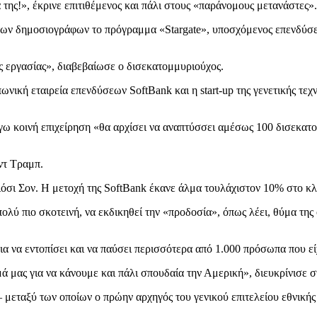
 της!», έκρινε επιτιθέμενος και πάλι στους «παράνομους μετανάστες».
 των δημοσιογράφων το πρόγραμμα «Stargate», υποσχόμενος επενδύσ
 εργασίας», διαβεβαίωσε ο δισεκατομμυριούχος.
πωνική εταιρεία επενδύσεων SoftBank και η start-up της γενετικής τ
γω κοινή επιχείρηση «θα αρχίσει να αναπτύσσει αμέσως 100 δισεκατ
ντ Τραμπ.
σι Σον. Η μετοχή της SoftBank έκανε άλμα τουλάχιστον 10% στο κλ
λύ πιο σκοτεινή, να εκδικηθεί την «προδοσία», όπως λέει, θύμα της
ια να εντοπίσει και να παύσει περισσότερα από 1.000 πρόσωπα που ε
 μας για να κάνουμε και πάλι σπουδαία την Αμερική», διευκρίνισε στ
 μεταξύ των οποίων ο πρώην αρχηγός του γενικού επιτελείου εθνική