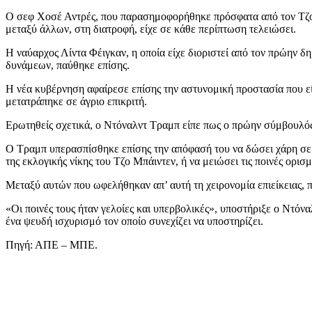
Ο σεφ Χοσέ Αντρές, που παρασημοφορήθηκε πρόσφατα από τον Τζο Μ
μεταξύ άλλων, στη διατροφή, είχε σε κάθε περίπτωση τελειώσει.
Η ναύαρχος Λίντα Φέιγκαν, η οποία είχε διοριστεί από τον πρώην 
δυνάμεων, παύθηκε επίσης.
Η νέα κυβέρνηση αφαίρεσε επίσης την αστυνομική προστασία που ε
μετατράπηκε σε άγριο επικριτή.
Ερωτηθείς σχετικά, ο Ντόναλντ Τραμπ είπε πως ο πρώην σύμβουλός τ
Ο Τραμπ υπερασπίσθηκε επίσης την απόφασή του να δώσει χάρη σε 
της εκλογικής νίκης του Τζο Μπάιντεν, ή να μειώσει τις ποινές ορισ
Μεταξύ αυτών που ωφελήθηκαν απ’ αυτή τη χειρονομία επιείκειας, 
«Οι ποινές τους ήταν γελοίες και υπερβολικές», υποστήριξε ο Ντόναλ
ένα ψευδή ισχυρισμό τον οποίο συνεχίζει να υποστηρίζει.
Πηγή: ΑΠΕ – ΜΠΕ.