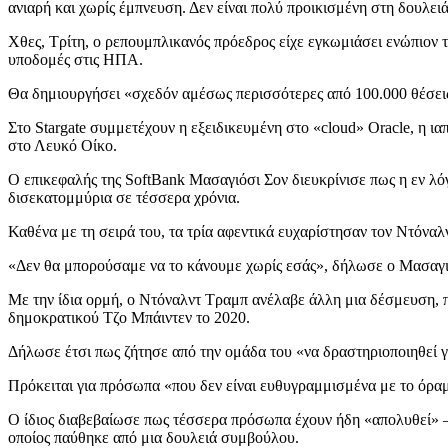
ανιαρή και χωρίς έμπνευση. Δεν είναι πολύ προικισμένη στη δουλειά
Χθες, Τρίτη, ο ρεπουμπλικανός πρόεδρος είχε εγκωμιάσει ενώπιον
υποδομές στις ΗΠΑ.
Θα δημιουργήσει «σχεδόν αμέσως περισσότερες από 100.000 θέσεις
Στο Stargate συμμετέχουν η εξειδικευμένη στο «cloud» Oracle, η ια
στο Λευκό Οίκο.
Ο επικεφαλής της SoftBank Μασαγιόσι Σον διευκρίνισε πως η εν λό
δισεκατομμύρια σε τέσσερα χρόνια.
Καθένα με τη σειρά του, τα τρία αφεντικά ευχαρίστησαν τον Ντόναλ
«Δεν θα μπορούσαμε να το κάνουμε χωρίς εσάς», δήλωσε ο Μασαγιό
Με την ίδια ορμή, ο Ντόναλντ Τραμπ ανέλαβε άλλη μια δέσμευση, πο
δημοκρατικού Τζο Μπάιντεν το 2020.
Δήλωσε έτσι πως ζήτησε από την ομάδα του «να δραστηριοποιηθεί γ
Πρόκειται για πρόσωπα «που δεν είναι ευθυγραμμισμένα με το όραμά
Ο ίδιος διαβεβαίωσε πως τέσσερα πρόσωπα έχουν ήδη «απολυθεί» –
οποίος παύθηκε από μια δουλειά συμβούλου.