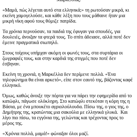
«Μαμά, πώς λέγεται αυτό στα ελληνικά;» τη ρωτούσαν μικρά, κι
εκείνη χαμογελούσε, και κάθε λέξη που τους μάθαινε ήταν μια
μικρή νίκη αφού τους θύμιζε πατρίδα.
Τα χρόνια περνούσαν, τα παιδιά της έφυγαν για σπουδές, για
δουλειές, άνοιξαν τα φτερά τους. Το σπίτι άδειασε, αλλά ποτέ δεν
έμεινε πραγματικά σιωπηλό.
Στους τοίχους υπήρχαν ακόμη οι φωνές τους, στα συρτάρια οι
ζωγραφιές τους, και στην καρδιά της στιγμές που ποτέ δεν
έσβηναν.
Εκείνη τη χρονιά, η Μαρκέλλα δεν περίμενε πολλά. «Ένα
τηλεφώνημα θα είναι αρκετό», είπε στον εαυτό της, βάζοντας καφέ
ελληνικό.
Όμως, καθώς άνοιξε την πόρτα για να πάρει την εφημερίδα από το
κατώφλι, πάγωσε ολόκληρη. Στο κατώφλι στεκόταν η κόρη της η
Βάσια, με ένα μπουκέτο αγριολούλουδα. Πίσω της, ο γιος της, ο
Δημήτρης της, κρατώντας μια σακούλα με ελληνικά γλυκά. Και
λίγο πιο πίσω, τα εγγόνια της, γελώντας και τρέχοντας προς το
μέρος της.
«Χρόνια πολλά, μαμά!» φώναξαν όλοι μαζί.