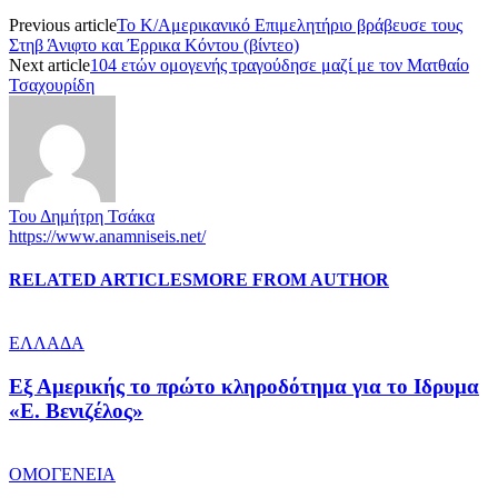
Previous article
Το Κ/Aμερικανικό Επιμελητήριο βράβευσε τους
Στηβ Άνιφτο και Έρρικα Κόντου (βίντεο)
Next article
104 ετών ομογενής τραγούδησε μαζί με τον Ματθαίο
Τσαχουρίδη
Του Δημήτρη Τσάκα
https://www.anamniseis.net/
RELATED ARTICLES
MORE FROM AUTHOR
ΕΛΛΑΔΑ
Εξ Αμερικής το πρώτο κληροδότημα για το Ιδρυμα
«Ε. Βενιζέλος»
ΟΜΟΓΕΝΕΙΑ