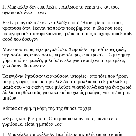
Η Μαρκέλλα δεν είπε λέξη… Άπλωσε τα χέρια της και τους
αγκάλιασε έναν – έναν.
Εκείνη η αγκαλιά δεν είχε αλλάξει ποτέ. Ήταν η ίδια που τους
κρατούσε όταν έκαναν τα πρώτα τους βήματα, η ίδια που τους
παρηγορούσε όταν φοβούνταν, η ίδια που τους αποχαιρετούσε κάθε
φορά που έφευγαν.
Μόνο που τώρα, είχε μεγαλώσει. Χωρούσε περισσότερες ζωές,
περισσότερες αποστάσεις, περισσότερες επιστροφές. Το μεσημέρι,
γύρω από το τραπέζι, μιλούσαν ελληνικά και ξένα μπερδεμένα,
γελούσαν, θυμούνταν.
Τα εγγόνια ζητούσαν να ακούσουν ιστορίες «από τότε που ήσουν
μικρή, γιαγιά, τότε με την πλεξίδα στα μαλλιά που σε μάλωσε η
μαμά σου,» κι εκείνη τους μιλούσε γι αυτό αλλά και για ένα χωριό
δίπλα στη θάλασσα, για καλοκαίρια χωρίς ρολόγια, για τη δική της
μητέρα.
Κάποια στιγμή, η κόρη της, της έπιασε το χέρι.
«Ξέρεις κάτι βρε μαμά; Όσο μακριά κι αν πάμε, πάντα εδώ
γυρίζουμε, είσαι η μητέρα μας”.
Η Μαρκέλλα χαμογέλασε. Γιατί ήξερε την αλήθεια που καμία