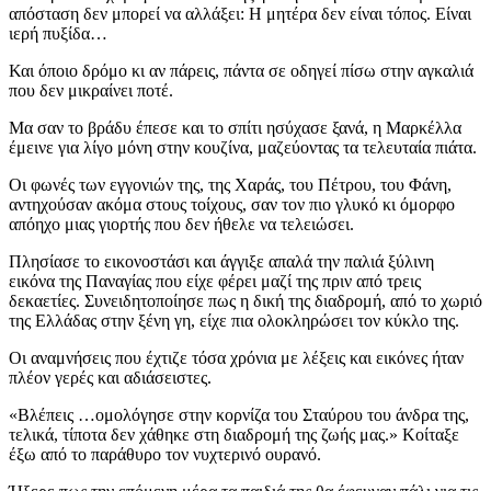
απόσταση δεν μπορεί να αλλάξει: Η μητέρα δεν είναι τόπος. Είναι
ιερή πυξίδα…
Και όποιο δρόμο κι αν πάρεις, πάντα σε οδηγεί πίσω στην αγκαλιά
που δεν μικραίνει ποτέ.
Μα σαν το βράδυ έπεσε και το σπίτι ησύχασε ξανά, η Μαρκέλλα
έμεινε για λίγο μόνη στην κουζίνα, μαζεύοντας τα τελευταία πιάτα.
Οι φωνές των εγγονιών της, της Χαράς, του Πέτρου, του Φάνη,
αντηχούσαν ακόμα στους τοίχους, σαν τον πιο γλυκό κι όμορφο
απόηχο μιας γιορτής που δεν ήθελε να τελειώσει.
Πλησίασε το εικονοστάσι και άγγιξε απαλά την παλιά ξύλινη
εικόνα της Παναγίας που είχε φέρει μαζί της πριν από τρεις
δεκαετίες. Συνειδητοποίησε πως η δική της διαδρομή, από το χωριό
της Ελλάδας στην ξένη γη, είχε πια ολοκληρώσει τον κύκλο της.
Οι αναμνήσεις που έχτιζε τόσα χρόνια με λέξεις και εικόνες ήταν
πλέον γερές και αδιάσειστες.
«Βλέπεις …ομολόγησε στην κορνίζα του Σταύρου του άνδρα της,
τελικά, τίποτα δεν χάθηκε στη διαδρομή της ζωής μας.» Κοίταξε
έξω από το παράθυρο τον νυχτερινό ουρανό.