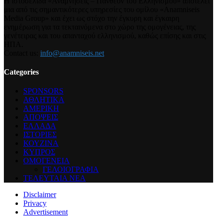
Η ιστοσελίδα «Αναμνήσεις – Πάνθεον του Ελληνισμού» αποτελεί
μια από τις σημαντικότερες υπηρεσίες του ομίλου «Anamniseis
Media Group» και έχει ως στόχο την έγκυρη και έγκαιρη
ενημέρωση για τα τεκταινόμενα στο χώρο της ομογένειας, της
γενέτειρας και του απανταχού ελληνισμού, καθώς επίσης και στις
ΗΠΑ.
Contact us:
info@anamniseis.net
Categories
SPONSORS
ΑΘΛΗΤΙΚΑ
ΑΜΕΡΙΚΗ
ΑΠΟΨΕΙΣ
ΕΛΛΑΔΑ
ΙΣΤΟΡΙΕΣ
ΚΟΥΖΙΝΑ
ΚΥΠΡΟΣ
ΟΜΟΓΕΝΕΙΑ
ΓΕΛΟΙΟΓΡΑΦΙΑ
ΤΕΛΕΥΤΑΙΑ ΝΕΑ
Disclaimer
Privacy
Advertisement