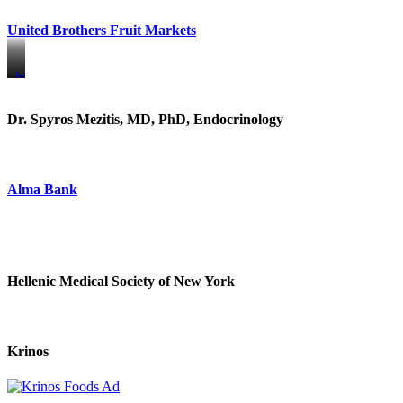
United Brothers Fruit Markets
https://www.unitedbrothersfruitmarkets.com/
https://www.unitedbrothersfruitmarkets.com/
Dr. Spyros Mezitis, MD, PhD, Endocrinology
Alma Bank
Hellenic Medical Society of New York
Krinos