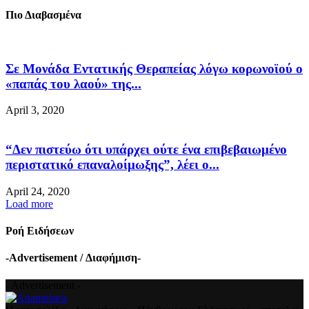
Πιο Διαβασμένα
Σε Μονάδα Εντατικής Θεραπείας λόγω κορωνοϊού ο
«παπάς του λαού» της...
April 3, 2020
“Δεν πιστεύω ότι υπάρχει ούτε ένα επιβεβαιωμένο
περιστατικό επαναλοίμωξης”, λέει ο...
April 24, 2020
Load more
Ροή Ειδήσεων
-Advertisement / Διαφήμιση-
- Advertisement -