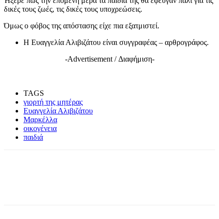
Ήξερε πως την επόμενη μέρα τα παιδιά της θα έφευγαν πάλι για τις
δικές τους ζωές, τις δικές τους υποχρεώσεις.
Όμως ο φόβος της απόστασης είχε πια εξατμιστεί.
Η Ευαγγελία Αλιβιζάτου είναι συγγραφέας – αρθρογράφος.
-Advertisement / Διαφήμιση-
TAGS
γιορτή της μητέρας
Ευαγγελία Αλιβιζάτου
Μαρκέλλα
οικογένεια
παιδιά