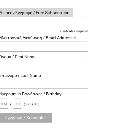
Δωρέαν Εγγραφή / Free Subscription
*
indicates required
*
Ηλεκτρονική Διεύθυνσή / Email Address
Όνομα / First Name
Επώνυμο / Last Name
Ημερομηνία Γεννήσεως / Birthday
/
( mm / dd )