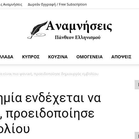
ις Αναμνήσεις
Δωρεάν Εγγραφή / Free Subscription
ΛΛΑΔΑ
ΚΥΠΡΟΣ
ΚΟΥΖΙΝΑ
ΟΜΟΓΕΝΕΙΑ
ΑΠΟΨΕΙΣ
Anamniseis
α είναι πιο φονική, προειδοποίησε δημιουργός εμβολίου
μία ενδέχεται να
ή, προειδοποίησε
ολίου