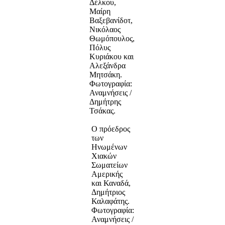
Δέλκου,
Μαίρη
Βαξεβανίδοτ,
Νικόλαος
Θωμόπουλος,
Πόλυς
Κυριάκου και
Αλεξάνδρα
Μητσάκη.
Φωτογραφία:
Αναμνήσεις /
Δημήτρης
Τσάκας.
Ο πρόεδρος
των
Ηνωμένων
Χιακών
Σωματείων
Αμερικής
και Καναδά,
Δημήτριος
Καλαφάτης.
Φωτογραφία:
Αναμνήσεις /