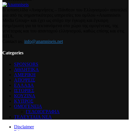
Η ιστοσελίδα «Αναμνήσεις – Πάνθεον του Ελληνισμού» αποτελεί
μια από τις σημαντικότερες υπηρεσίες του ομίλου «Anamniseis
Media Group» και έχει ως στόχο την έγκυρη και έγκαιρη
ενημέρωση για τα τεκταινόμενα στο χώρο της ομογένειας, της
γενέτειρας και του απανταχού ελληνισμού, καθώς επίσης και στις
ΗΠΑ.
Contact us:
info@anamniseis.net
Categories
SPONSORS
ΑΘΛΗΤΙΚΑ
ΑΜΕΡΙΚΗ
ΑΠΟΨΕΙΣ
ΕΛΛΑΔΑ
ΙΣΤΟΡΙΕΣ
ΚΟΥΖΙΝΑ
ΚΥΠΡΟΣ
ΟΜΟΓΕΝΕΙΑ
ΓΕΛΟΙΟΓΡΑΦΙΑ
ΤΕΛΕΥΤΑΙΑ ΝΕΑ
Disclaimer