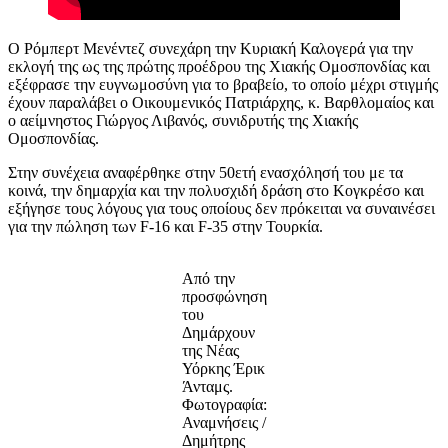
Ο Ρόμπερτ Μενέντεζ συνεχάρη την Κυριακή Καλογερά για την
εκλογή της ως της πρώτης προέδρου της Χιακής Ομοσπονδίας και
εξέφρασε την ευγνωμοσύνη για το βραβείο, το οποίο μέχρι στιγμής
έχουν παραλάβει ο Οικουμενικός Πατριάρχης, κ. Βαρθλομαίος και
ο αείμνηστος Γιώργος Λιβανός, συνιδρυτής της Χιακής
Ομοσπονδίας.
Στην συνέχεια αναφέρθηκε στην 50ετή ενασχόλησή του με τα
κοινά, την δημαρχία και την πολυσχιδή δράση στο Κογκρέσο και
εξήγησε τους λόγους για τους οποίους δεν πρόκειται να συναινέσει
για την πώληση των F-16 και F-35 στην Τουρκία.
Από την
προσφώνηση
του
Δημάρχουν
της Νέας
Υόρκης Έρικ
Άνταμς.
Φωτογραφία:
Αναμνήσεις /
Δημήτρης