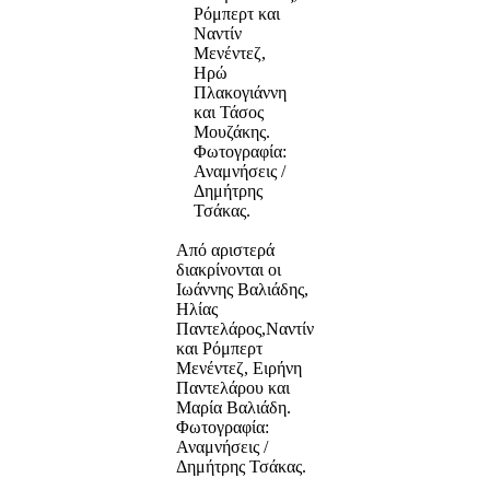
Ρόμπερτ και
Ναντίν
Μενέντεζ,
Ηρώ
Πλακογιάννη
και Τάσος
Μουζάκης.
Φωτογραφία:
Αναμνήσεις /
Δημήτρης
Τσάκας.
Από αριστερά
διακρίνονται οι
Ιωάννης Βαλιάδης,
Ηλίας
Παντελάρος,Ναντίν
και Ρόμπερτ
Μενέντεζ, Ειρήνη
Παντελάρου και
Μαρία Βαλιάδη.
Φωτογραφία:
Αναμνήσεις /
Δημήτρης Τσάκας.