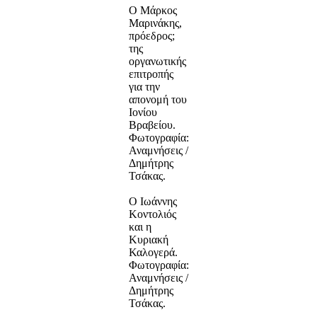
Ο Μάρκος
Μαρινάκης,
πρόεδρος;
της
οργανωτικής
επιτροπής
για την
απονομή του
Ιονίου
Βραβείου.
Φωτογραφία:
Αναμνήσεις /
Δημήτρης
Τσάκας.
Ο Ιωάννης
Κοντολιός
και η
Κυριακή
Καλογερά.
Φωτογραφία:
Αναμνήσεις /
Δημήτρης
Τσάκας.