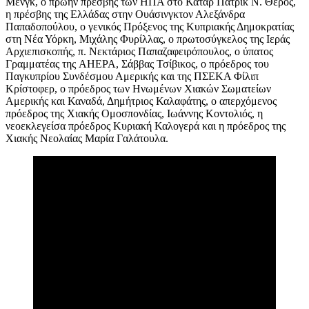
Μενγκ, ο πρώην πρέσβης των ΗΠΑ στο Κατάρ Πάτρικ Ν. Θέρος,
η πρέσβης της Ελλάδας στην Ουάσινγκτον Αλεξάνδρα
Παπαδοπούλου, ο γενικός Πρόξενος της Κυπριακής Δημοκρατίας
στη Νέα Υόρκη, Μιχάλης Φυρίλλας, ο πρωτοσύγκελος της Ιεράς
Αρχιεπισκοπής, π. Νεκτάριος Παπαζαφειρόπουλος, ο ύπατος
Γραμματέας της AHEPA, Σάββας Τσίβικος, ο πρόεδρος του
Παγκυπρίου Συνδέσμου Αμερικής και της ΠΣΕΚΑ Φίλιπ
Κρίστοφερ, ο πρόεδρος των Ηνωμένων Χιακών Σωματείων
Αμερικής και Καναδά, Δημήτριος Καλαφάτης, ο απερχόμενος
πρόεδρος της Χιακής Ομοσπονδίας, Ιωάννης Κοντολιός, η
νεοεκλεγείσα πρόεδρος Κυριακή Καλογερά και η πρόεδρος της
Χιακής Νεολαίας Μαρία Γαλάτουλα.