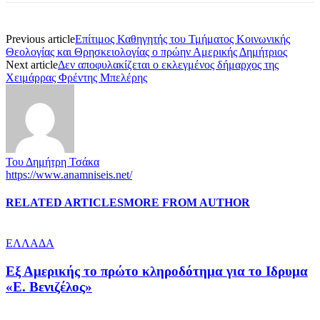
Previous article
Επίτιμος Καθηγητής του Τμήματος Κοινωνικής
Θεολογίας και Θρησκειολογίας ο πρώην Αμερικής Δημήτριος
Next article
Δεν αποφυλακίζεται ο εκλεγμένος δήμαρχος της
Χειμάρρας Φρέντης Μπελέρης
Του Δημήτρη Τσάκα
https://www.anamniseis.net/
RELATED ARTICLES
MORE FROM AUTHOR
ΕΛΛΑΔΑ
Εξ Αμερικής το πρώτο κληροδότημα για το Ιδρυμα
«Ε. Βενιζέλος»