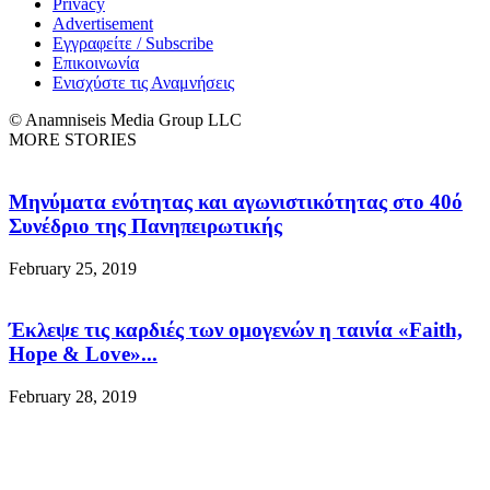
Privacy
Advertisement
Εγγραφείτε / Subscribe
Επικοινωνία
Ενισχύστε τις Αναμνήσεις
© Anamniseis Media Group LLC
MORE STORIES
Μηνύματα ενότητας και αγωνιστικότητας στο 40ό
Συνέδριο της Πανηπειρωτικής
February 25, 2019
Έκλεψε τις καρδιές των ομογενών η ταινία «Faith,
Hope & Love»...
February 28, 2019