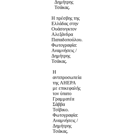
Δημήτρης
Τσάκας.
Η πρέσβης της
Ελλάδας στην
Ουάσινγκτον
Αλεξάνδρα
Παπαδοπούλου.
Φωτογραφία:
Αναμνήσεις /
Δημήτρης
Τσάκας.
Η
αντιπροσωπεία
της AHEPA
με επικεφαλής
τον ύπατο
Γραμματέα
Σάββα
Τσίβικο.
Φωτογραφία:
Αναμνήσεις /
Δημήτρης
Τσάκας.