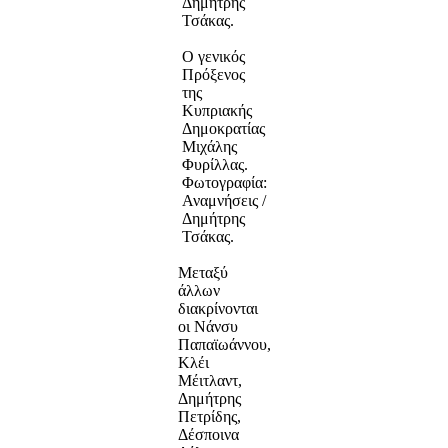
Δημήτρης
Τσάκας.
Ο γενικός
Πρόξενος
της
Κυπριακής
Δημοκρατίας
Μιχάλης
Φυρίλλας.
Φωτογραφία:
Αναμνήσεις /
Δημήτρης
Τσάκας.
Μεταξύ
άλλων
διακρίνονται
οι Νάνσυ
Παπαϊωάννου,
Κλέι
Μέιτλαντ,
Δημήτρης
Πετρίδης,
Δέσποινα