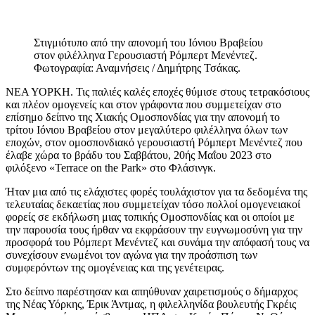
Στιγμιότυπο από την απονομή του Ιόνιου Βραβείου
στον φιλέλληνα Γερουσιαστή Ρόμπερτ Μενέντεζ.
Φωτογραφία: Αναμνήσεις / Δημήτρης Τσάκας.
ΝΕΑ ΥΟΡΚΗ. Τις παλιές καλές εποχές θύμισε στους τετρακόσιους
και πλέον ομογενείς και στον γράφοντα που συμμετείχαν στο
επίσημο δείπνο της Χιακής Ομοσπονδίας για την απονομή το
τρίτου Ιόνιου Βραβείου στον μεγαλύτερο φιλέλληνα όλων των
εποχών, στον ομοσπονδιακό γερουσιαστή Ρόμπερτ Μενέντεζ που
έλαβε χώρα το βράδυ του Σαββάτου, 20ής Μαΐου 2023 στο
φιλόξενο «Terrace on the Park» στο Φλάσινγκ.
Ήταν μια από τις ελάχιστες φορές τουλάχιστον για τα δεδομένα της
τελευταίας δεκαετίας που συμμετείχαν τόσο πολλοί ομογενειακοί
φορείς σε εκδήλωση μιας τοπικής Ομοσπονδίας και οι οποίοι με
την παρουσία τους ήρθαν να εκφράσουν την ευγνωμοσύνη για την
προσφορά του Ρόμπερτ Μενέντεζ και συνάμα την απόφασή τους να
συνεχίσουν ενωμένοι τον αγώνα για την προάσπιση των
συμφερόντων της ομογένειας και της γενέτειρας.
Στο δείπνο παρέστησαν και απηύθυναν χαιρετισμούς ο δήμαρχος
της Νέας Υόρκης, Έρικ Άντμας, η φιλελληνίδα βουλευτής Γκρέις