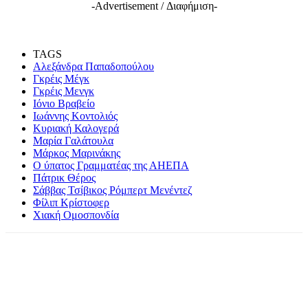
-Advertisement / Διαφήμιση-
TAGS
Αλεξάνδρα Παπαδοπούλου
Γκρέις Μέγκ
Γκρέις Μενγκ
Ιόνιο Βραβείο
Ιωάννης Κοντολιός
Κυριακή Καλογερά
Μαρία Γαλάτουλα
Μάρκος Μαρινάκης
Ο ύπατος Γραμματέας της ΑΗΕΠΑ
Πάτρικ Θέρος
Σάββας Τσίβικος Ρόμπερτ Μενέντεζ
Φίλιπ Κρίστοφερ
Χιακή Ομοσπονδία