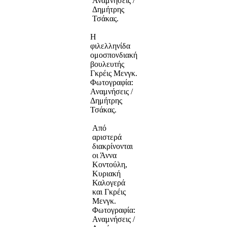
Αναμνήσεις /
Δημήτρης
Τσάκας.
Η
φιλελληνίδα
ομοσπονδιακή
βουλευτής
Γκρέις Μενγκ.
Φωτογραφία:
Αναμνήσεις /
Δημήτρης
Τσάκας.
Από
αριστερά
διακρίνονται
οι Άννα
Κοντούλη,
Κυριακή
Καλογερά
και Γκρέις
Μενγκ.
Φωτογραφία:
Αναμνήσεις /