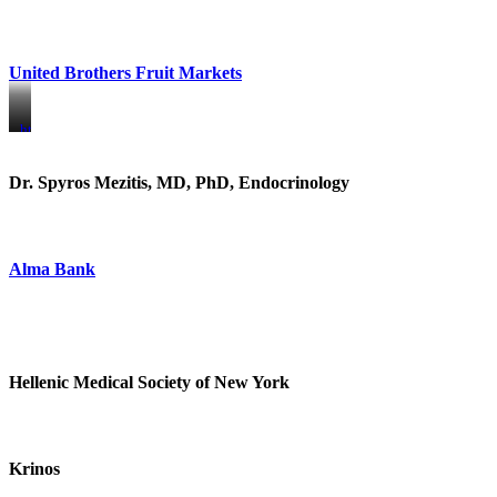
United Brothers Fruit Markets
https://www.unitedbrothersfruitmarkets.com/
https://www.unitedbrothersfruitmarkets.com/
Dr. Spyros Mezitis, MD, PhD, Endocrinology
Alma Bank
Hellenic Medical Society of New York
Krinos