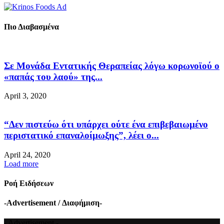
Πιο Διαβασμένα
Σε Μονάδα Εντατικής Θεραπείας λόγω κορωνοϊού ο
«παπάς του λαού» της...
April 3, 2020
“Δεν πιστεύω ότι υπάρχει ούτε ένα επιβεβαιωμένο
περιστατικό επαναλοίμωξης”, λέει ο...
April 24, 2020
Load more
Ροή Ειδήσεων
-Advertisement / Διαφήμιση-
- Advertisement -