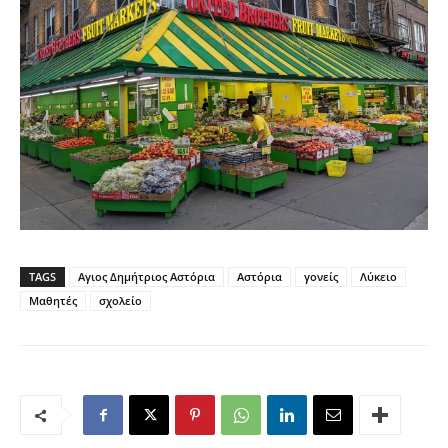
TAGS
Αγιος Δημήτριος Αστόρια
Αστόρια
γονείς
Λύκειο
Μαθητές
σχολείο