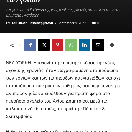
των γονιών
Σκέψεις για το ξεκίνημα της νέας σχολικής χρονιάς στο Λύκειο του Αγίου
Δημητρίου Αστόριας
By
Του Φώτη Παπαγερμανού
-
September 9, 2022
0
ΝΕΑ ΥΟΡΚΗ. Η αγωνία της πρώτης ημέρας της νέας
σχολικής χρονιάς, ήταν ζωγραφισμένη στα πρόσωπα
των γονιών και των παππούδων και γιαγιάδων και όχι
στα πρόσωπα των μικρών μαθητών, που περίμεναν με
ανυπομονησία να εισέλθουν για πρώτη φορά στο
ημερήσιο σχολείο του Αγίου Δημητρίου, μετά τις
καλοκαιρινές διακοπές, το πρωί της Πέμπτης 8
Σεπτεμβρίου.
H Εκκλησία μας γιόρταζε εχθές την γέννηση της