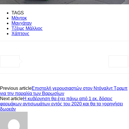
TAGS
Μάντοκ
Μανχάταν
Τζέιμς Μάλλιος
Χάπτονς
Previous article
Επιστολή γερουσιαστών στον Ντόναλντ Τραμπ
για την παραλία των Βαρωσίων
Next article
Η κυβέρνηση θα έχει πάνω από 1 εκ. δόσεις
φαρμάκων αντισωμάτων εντός του 2020 και θα τα χορηγήσει
δωρεάν