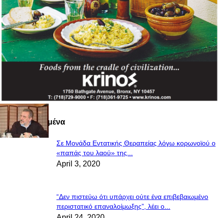
Πιο Διαβασμένα
Σε Μονάδα Εντατικής Θεραπείας λόγω κορωνοϊού ο
«παπάς του λαού» της...
April 3, 2020
“Δεν πιστεύω ότι υπάρχει ούτε ένα επιβεβαιωμένο
περιστατικό επαναλοίμωξης”, λέει ο...
April 24, 2020