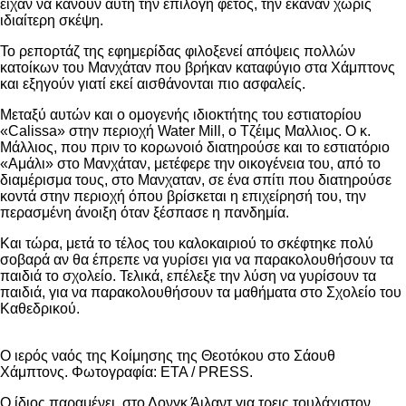
είχαν να κάνουν αυτή την επιλογή φέτος, την έκαναν χωρίς
ιδιαίτερη σκέψη.
Το ρεπορτάζ της εφημερίδας φιλοξενεί απόψεις πολλών
κατοίκων του Μανχάταν που βρήκαν καταφύγιο στα Χάμπτονς
και εξηγούν γιατί εκεί αισθάνονται πιο ασφαλείς.
Μεταξύ αυτών και ο ομογενής ιδιοκτήτης του εστιατορίου
«Calissa» στην περιοχή Water Mill, ο Τζέιμς Μαλλιος. O κ.
Μάλλιος, που πριν το κορωνοιό διατηρούσε και το εστιατόριο
«Αμάλι» στο Μανχάταν, μετέφερε την οικογένεια του, από το
διαμέρισμα τους, στο Μανχαταν, σε ένα σπίτι που διατηρούσε
κοντά στην περιοχή όπου βρίσκεται η επιχείρησή του, την
περασμένη άνοιξη όταν ξέσπασε η πανδημία.
Και τώρα, μετά το τέλος του καλοκαιριού το σκέφτηκε πολύ
σοβαρά αν θα έπρεπε να γυρίσει για να παρακολουθήσουν τα
παιδιά το σχολείο. Τελικά, επέλεξε την λύση να γυρίσουν τα
παιδιά, για να παρακολουθήσουν τα μαθήματα στο Σχολείο του
Καθεδρικού.
Ο ιερός ναός της Κοίμησης της Θεοτόκου στο Σάουθ
Χάμπτονς. Φωτογραφία: ETA / PRESS.
Ο ίδιος παραμένει στο Λονγκ Άιλαντ για τρεις τουλάχιστον