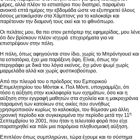
μέρες, αλλά πλέον το εστιατόριο που διατηρεί, παραμένει
ανοικτό επτά ημέρες την εβδομάδα ώστε να εξυπηρετεί όλους
όσους μετακόμισαν στα Χάμπτονς για το καλοκαίρι και
παρέτειναν την διαμονή τους εκεί και το φθινόπωρο.
Οι πελάτες μου, θα πει στον ρεπόρτερ της εφημερίδας, μου λένε
ότι δεν βρίσκουν πλέον ισχυρά επιχειρήματα για να
επιστρέψουν στην πόλη.
Η πόλη, όπως αφηγούνται στον ίδιο, χωρίς το Μπρόντγουεϊ και
τα εστιατόρια, έχει μια παράξενη όψη. Είναι, όπως την
περιγράφει με δικά του λόγια εκείνος, όχι μόνο ψωμί χωρίς
μαρμελάδα αλλά και χωρίς φυστικοβούτυρο.
Από την πλευρά του ο πρόεδρος του Εμπορικού
Επιμελητηρίου του Μόντακ κ. Πολ Μόντι, υπογραμμίζει, ότι
τόσο η αύξηση στην κυκλοφορία των οχημάτων, όσο και η
αύξηση στην εγγραφή μαθητών στα σχολεία και η μακροχρόνια
παραμονή των κατοίκων στις οικίες που συνήθως
χρησιμοποιούν κυρίως το καλοκαίρι, του θύμισαν μια άλλη
η
χρονική περίοδο και συγκεκριμένα την περίοδο μετά την 11
Σεπτεμβρίου το 2001, που ήταν η τελευταία φορά που είχε
παρατηρηθεί και πάλι μια παρόμοια πληθυσμιακή αύξηση.
Επιπλέον όπως συμπληρώνει, τώρα έχουμε και το σύστημα