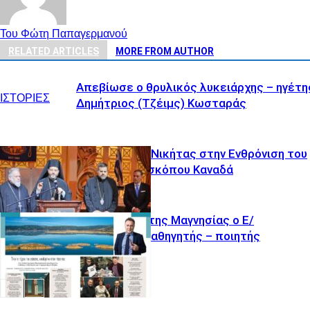
Του Φώτη Παπαγερμανού
RELATED ARTICLES
MORE FROM AUTHOR
Απεβίωσε ο θρυλικός λυκειάρχης – ηγέτη
ΙΣΤΟΡΙΕΣ
Δημήτριος (Τζέιμς) Κωσταράς
O Θυατείρων Νικήτας στην Ενθρόνιση του
νέου Αρχιεπισκόπου Καναδά
Πρεσβευτής της Μαγνησίας ο Ε/
Αμερικανός καθηγητής – ποιητής
ΟΜΟΓΕΝΕΙΑ