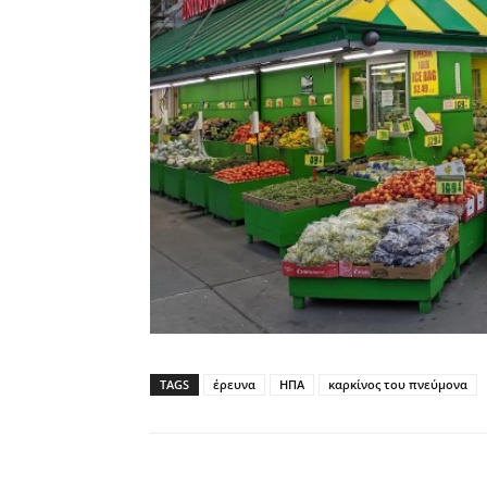
TAGS
έρευνα
ΗΠΑ
καρκίνος του πνεύμονα