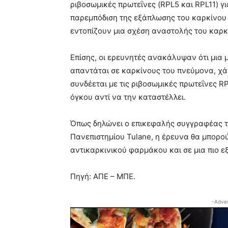
ριβοσωμικές πρωτεΐνες (RPL5 και RPL11) γ
παρεμπόδιση της εξάπλωσης του καρκίνου 
εντοπίζουν μια σχέση αναστολής του καρκ
Επίσης, οι ερευνητές ανακάλυψαν ότι μι
απαντάται σε καρκίνους του πνεύμονα, χάν
συνδέεται με τις ριβοσωμικές πρωτεΐνες R
όγκου αντί να την καταστέλλει.
Όπως δηλώνει ο επικεφαλής συγγραφέας τη
Πανεπιστημίου Tulane, η έρευνα θα μπορο
αντικαρκινικού φαρμάκου και σε μια πιο 
Πηγή: ΑΠΕ – ΜΠΕ.
-Adver