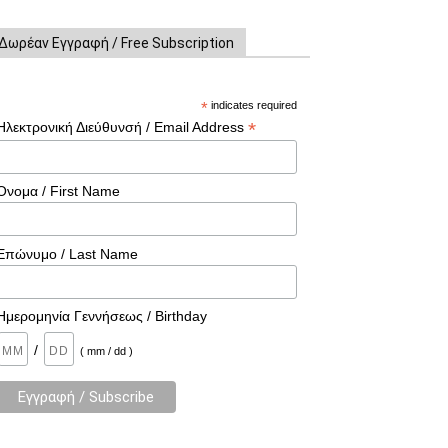
Δωρέαν Εγγραφή / Free Subscription
*
indicates required
*
Ηλεκτρονική Διεύθυνσή / Email Address
Όνομα / First Name
Επώνυμο / Last Name
Ημερομηνία Γεννήσεως / Birthday
/
( mm / dd )