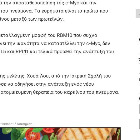
ια την αποσταθεροποίηση της c-Myc και την
του πνεύμονα. Τα ευρήματα είναι τα πρώτα που
ίνου μεταξύ των πρωτεϊνών.
α μεταλλαγμένη μορφή του RBM10 που συχνά
ει την ικανότητα να καταστέλλει την c-Myc, δεν
PL5 και RPL11 και τελικά προωθεί την ανάπτυξη του
ς μελέτης, Χουά Λου, από την Ιατρική Σχολή του
ύσε να οδηγήσει στην ανάπτυξη ενός νέου
εξατομικευμένη θεραπεία του καρκίνου του πνεύμονα.
tisement / Διαφήμιση-