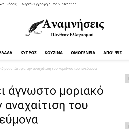
 Αναμνήσεις
Δωρεάν Εγγραφή / Free Subscription
ΛΛΑΔΑ
ΚΥΠΡΟΣ
ΚΟΥΖΙΝΑ
ΟΜΟΓΕΝΕΙΑ
ΑΠΟΨΕΙΣ
Anamniseis
κό μονοπάτι για την αναχαίτιση του καρκίνου του πνεύμονα
ει άγνωστο μοριακό
ν αναχαίτιση του
νεύμονα