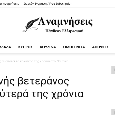
τις Αναμνήσεις
Δωρεάν Εγγραφή / Free Subscription
ΛΛΑΔΑ
ΚΥΠΡΟΣ
ΚΟΥΖΙΝΑ
ΟΜΟΓΕΝΕΙΑ
ΑΠΟΨΕΙΣ
Anamniseis
 αναπολεί τα καλύτερά της χρόνια στο Ναυτικό
νής βετεράνος
ύτερά της χρόνια