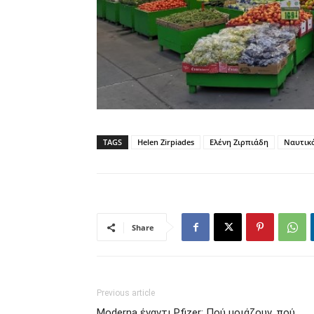
TAGS
Helen Zirpiades
Ελένη Ζιρπιάδη
Ναυτικ
Share
Previous article
Moderna έναντι Pfizer: Πού μοιάζουν, πού