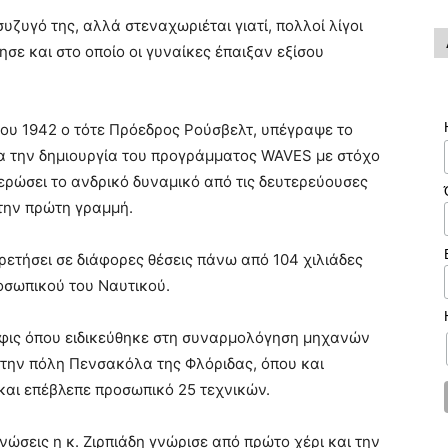
συζυγό της, αλλά στεναχωριέται γιατί, πολλοί λίγοι
σε και στο οποίο οι γυναίκες έπαιξαν εξίσου
του 1942 ο τότε Πρόεδρος Ρούσβελτ, υπέγραψε το
ια την δημιουργία του προγράμματος WAVES με στόχο
ερώσει το ανδρικό δυναμικό από τις δευτερεύουσες
στην πρώτη γραμμή.
ηρετήσει σε διάφορες θέσεις πάνω από 104 χιλιάδες
οσωπικού του Ναυτικού.
μφις όπου ειδικεύθηκε στη συναρμολόγηση μηχανών
ην πόλη Πενσακόλα της Φλόριδας, όπου και
αι επέβλεπε προσωπικό 25 τεχνικών.
νώσεις η κ. Ζιρπιάδη γνώρισε από πρώτο χέρι και την