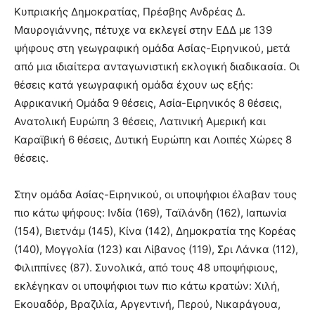
Κυπριακής Δημοκρατίας, Πρέσβης Ανδρέας Δ.
Μαυρογιάννης, πέτυχε να εκλεγεί στην ΕΔΔ με 139
ψήφους στη γεωγραφική ομάδα Ασίας-Ειρηνικού, μετά
από μια ιδιαίτερα ανταγωνιστική εκλογική διαδικασία. Οι
θέσεις κατά γεωγραφική ομάδα έχουν ως εξής:
Αφρικανική Ομάδα 9 θέσεις, Ασία-Ειρηνικός 8 θέσεις,
Ανατολική Ευρώπη 3 θέσεις, Λατινική Αμερική και
Καραϊβική 6 θέσεις, Δυτική Ευρώπη και Λοιπές Χώρες 8
θέσεις.
Στην ομάδα Ασίας-Ειρηνικού, οι υποψήφιοι έλαβαν τους
πιο κάτω ψήφους: Ινδία (169), Ταϊλάνδη (162), Ιαπωνία
(154), Βιετνάμ (145), Κίνα (142), Δημοκρατία της Κορέας
(140), Μογγολία (123) και Λίβανος (119), Σρι Λάνκα (112),
Φιλιππίνες (87). Συνολικά, από τους 48 υποψήφιους,
εκλέγηκαν οι υποψήφιοι των πιο κάτω κρατών: Χιλή,
Εκουαδόρ, Βραζιλία, Αργεντινή, Περού, Νικαράγουα,