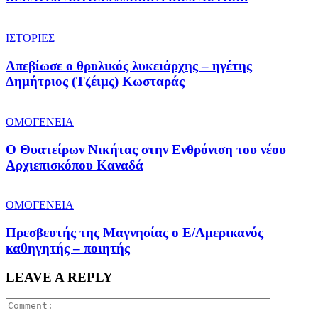
ΙΣΤΟΡΙΕΣ
Απεβίωσε ο θρυλικός λυκειάρχης – ηγέτης
Δημήτριος (Τζέιμς) Κωσταράς
ΟΜΟΓΕΝΕΙΑ
O Θυατείρων Νικήτας στην Ενθρόνιση του νέου
Αρχιεπισκόπου Καναδά
ΟΜΟΓΕΝΕΙΑ
Πρεσβευτής της Μαγνησίας ο Ε/Αμερικανός
καθηγητής – ποιητής
LEAVE A REPLY