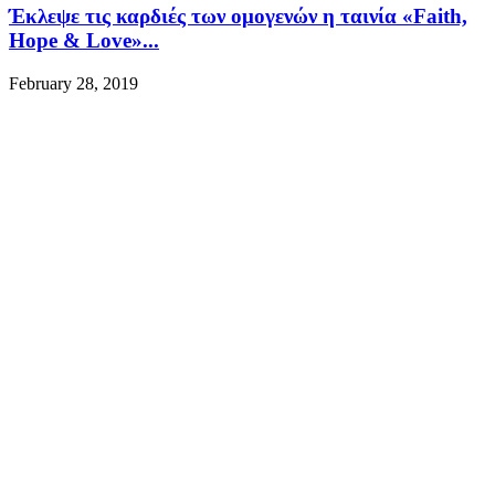
Έκλεψε τις καρδιές των ομογενών η ταινία «Faith,
Hope & Love»...
February 28, 2019