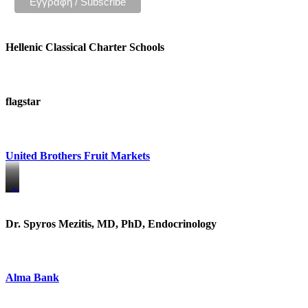
Hellenic Classical Charter Schools
flagstar
United Brothers Fruit Markets
https://www.unitedbrothersfruitmarkets.com/
https://www.unitedbrothersfruitmarkets.com/
Dr. Spyros Mezitis, MD, PhD, Endocrinology
Alma Bank