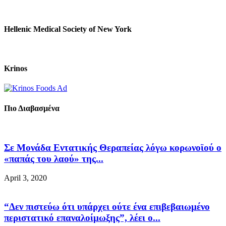
Hellenic Medical Society of New York
Krinos
Πιο Διαβασμένα
Σε Μονάδα Εντατικής Θεραπείας λόγω κορωνοϊού ο
«παπάς του λαού» της...
April 3, 2020
“Δεν πιστεύω ότι υπάρχει ούτε ένα επιβεβαιωμένο
περιστατικό επαναλοίμωξης”, λέει ο...