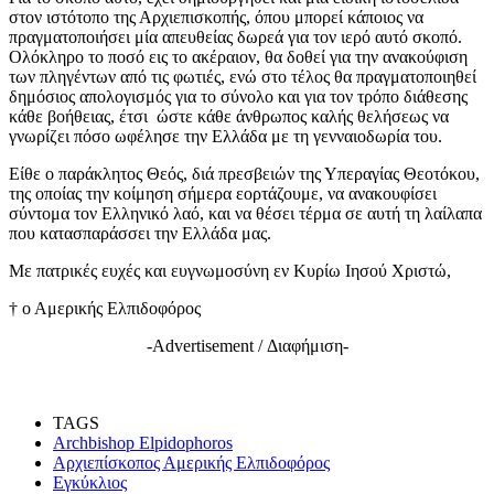
στον ιστότοπο της Αρχιεπισκοπής, όπου μπορεί κάποιος να
πραγματοποιήσει μία απευθείας δωρεά για τον ιερό αυτό σκοπό.
Ολόκληρο το ποσό εις το ακέραιον, θα δοθεί για την ανακούφιση
των πληγέντων από τις φωτιές, ενώ στο τέλος θα πραγματοποιηθεί
δημόσιος απολογισμός για το σύνολο και για τον τρόπο διάθεσης
κάθε βοήθειας, έτσι ώστε κάθε άνθρωπος καλής θελήσεως να
γνωρίζει πόσο ωφέλησε την Ελλάδα με τη γενναιοδωρία του.
Είθε ο παράκλητος Θεός, διά πρεσβειών της Υπεραγίας Θεοτόκου,
της οποίας την κοίμηση σήμερα εορτάζουμε, να ανακουφίσει
σύντομα τον Ελληνικό λαό, και να θέσει τέρμα σε αυτή τη λαίλαπα
που κατασπαράσσει την Ελλάδα μας.
Με πατρικές ευχές και ευγνωμοσύνη εν Κυρίω Ιησού Χριστώ,
† ο Αμερικής Ελπιδοφόρος
-Advertisement / Διαφήμιση-
TAGS
Archbishop Elpidophoros
Αρχιεπίσκοπος Αμερικής Ελπιδοφόρος
Εγκύκλιος