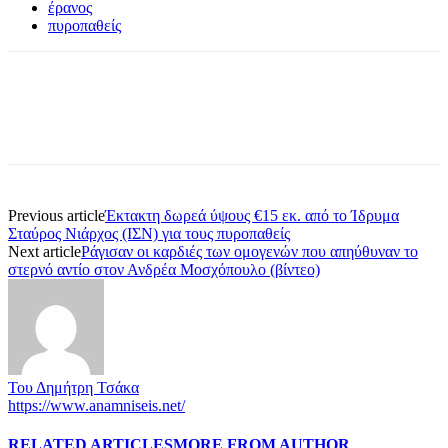
έρανος
πυροπαθείς
Previous article
Έκτακτη δωρεά ύψους €15 εκ. από το Ίδρυμα
Σταύρος Νιάρχος (ΙΣΝ) για τους πυροπαθείς
Next article
Ράγισαν οι καρδιές των ομογενών που απηύθυναν το
στερνό αντίο στον Ανδρέα Μοσχόπουλο (βίντεο)
Του Δημήτρη Τσάκα
https://www.anamniseis.net/
RELATED ARTICLES
MORE FROM AUTHOR