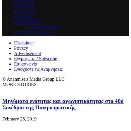
ΕΛΛΑΔΑ
ΙΣΤΟΡΙΕΣ
ΚΟΥΖΙΝΑ
ΚΥΠΡΟΣ
ΟΜΟΓΕΝΕΙΑ
ΓΕΛΟΙΟΓΡΑΦΙΑ
ΤΕΛΕΥΤΑΙΑ ΝΕΑ
Disclaimer
Privacy
Advertisement
Εγγραφείτε / Subscribe
Επικοινωνία
Ενισχύστε τις Αναμνήσεις
© Anamniseis Media Group LLC
MORE STORIES
Μηνύματα ενότητας και αγωνιστικότητας στο 40ό
Συνέδριο της Πανηπειρωτικής
February 25, 2019