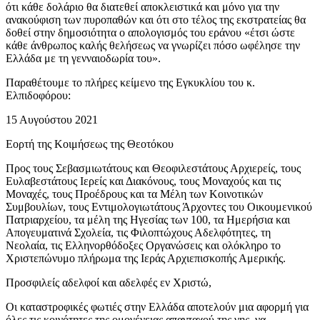
ότι κάθε δολάριο θα διατεθεί αποκλειστικά και μόνο για την
ανακούφιση των πυροπαθών και ότι στο τέλος της εκστρατείας θα
δοθεί στην δημοσιότητα ο απολογισμός του εράνου «έτσι ώστε
κάθε άνθρωπος καλής θελήσεως να γνωρίζει πόσο ωφέλησε την
Ελλάδα με τη γενναιοδωρία του».
Παραθέτουμε το πλήρες κείμενο της Εγκυκλίου του κ.
Ελπιδοφόρου:
15 Αυγούστου 2021
Εορτή της Κοιμήσεως της Θεοτόκου
Προς τους Σεβασμιωτάτους και Θεοφιλεστάτους Αρχιερείς, τους
Ευλαβεστάτους Ιερείς και Διακόνους, τους Μοναχούς και τις
Μοναχές, τους Προέδρους και τα Μέλη των Κοινοτικών
Συμβουλίων, τους Εντιμολογιωτάτους Άρχοντες του Οικουμενικού
Πατριαρχείου, τα μέλη της Ηγεσίας των 100, τα Ημερήσια και
Απογευματινά Σχολεία, τις Φιλοπτώχους Αδελφότητες, τη
Νεολαία, τις Ελληνορθόδοξες Οργανώσεις και ολόκληρο το
Χριστεπώνυμο πλήρωμα της Ιεράς Αρχιεπισκοπής Αμερικής.
Προσφιλείς αδελφοί και αδελφές εν Χριστώ,
Οι καταστροφικές φωτιές στην Ελλάδα αποτελούν μια αφορμή για
όλες τις κοινότητες της ομογένειας απανταχού της γης, να