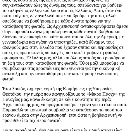
συγκεντρώσουν όλες τις δυνάμεις τους, σπεύδοντας για βοήθεια
του πληγέντος ελληνικού λαού και της Ελλάδας. Διότι, όταν ένα
σπίτι καίγεται, δεν αναλωνόμαστε να βρούμε την αιτία, αλλά
σπεύδουμε να βοηθήσουμε με κάθε δυνατό τρόπο για την
κατάσβεση της φωτιάς. Ως Αρχιεπισκοπή ανταποκρινόμαστε άμεσα
στην παρούσα ανάγκη, προσφέροντας κάθε δυνατή βοήθεια και
δίνοντας την ευκαιρία σε κάθε κοινότητα σε όλη την Αμερική, με
γενναιοδωρία και αγάπη να υποστηρίξει, κατά δύναμιν, τους
αδελφούς μας στην Ελλάδα που έχασαν σπίτια και περιουσίες σε
αυτές τις πρωτοφανείς πυρκαγιές, που κατέστρεψαν τη φυσική
ομορφιά της Ελλάδος μας, αλλά και όλους αυτούς που ρισκάρουν
τη ζωή τους στην κατάσβεση της φωτιάς. Όλοι μαζί μπορούμε να
συμβάλουμε στις προσπάθειες που γίνονται για την οικονομική
ανάπτυξη και την ανοικοδόμηση των κατεστραμμένων από τη
φωτιά.
Έτσι λοιπόν, σήμερα, εορτή της Κοιμήσεως της Υπεραγίας
Θεοτόκου, την ημέρα που πανηγυρίζουμε το «Μικρό Πάσχα» της
Παναγίας μας, κάνω έκκληση σε κάθε κοινότητα της Ιεράς
Αρχιεπισκοπής μας, να πραγματοποιήσει έρανο για το σκοπό αυτό.
Παρακαλώ τα κοινοτικά συμβούλια να καταθέσουν το ποσό του
εράνου άμεσα στην Αρχιεπισκοπή, έτσι ώστε η βοήθεια αυτή να
προωθηθεί το ταχύτερο δυνατό.
Για το σκοπό αυτό, έχει δημιουργηθεί και μία ειδική ιστοσελίδα