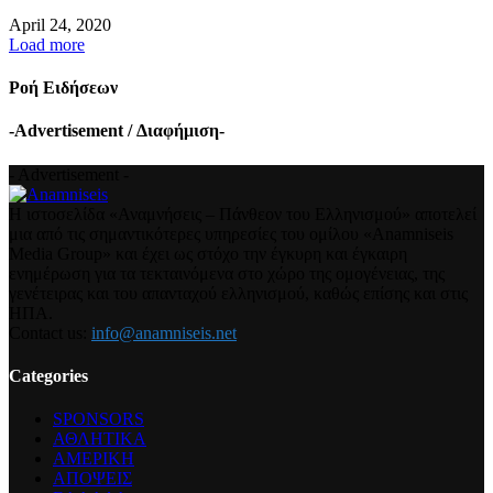
April 24, 2020
Load more
Ροή Ειδήσεων
-Advertisement / Διαφήμιση-
- Advertisement -
Η ιστοσελίδα «Αναμνήσεις – Πάνθεον του Ελληνισμού» αποτελεί
μια από τις σημαντικότερες υπηρεσίες του ομίλου «Anamniseis
Media Group» και έχει ως στόχο την έγκυρη και έγκαιρη
ενημέρωση για τα τεκταινόμενα στο χώρο της ομογένειας, της
γενέτειρας και του απανταχού ελληνισμού, καθώς επίσης και στις
ΗΠΑ.
Contact us:
info@anamniseis.net
Categories
SPONSORS
ΑΘΛΗΤΙΚΑ
ΑΜΕΡΙΚΗ
ΑΠΟΨΕΙΣ