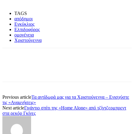
TAGS
απόδημοι
Εγκύκλιος
Ελπιδοφόρος
ομογένεια
Χριστούγεννα
Previous article
Τα αντίδωρά μας για τα Χριστούγεννα – Ενισχύστε
τις «Αναμνήσεις»
Next article
Γιγάντιο σπίτι της «Home Alone» από τζίντζερμπρεντ
στα ρεκόρ Γκίνες