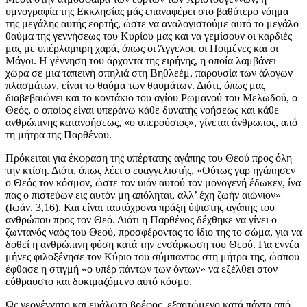
υμνογραφία της Εκκλησίας μάς επαναφέρει στο βαθύτερο νόημα
της μεγάλης αυτής εορτής, ώστε να αναλογιστούμε αυτό το μεγάλο
θαύμα της γεννήσεως του Κυρίου μας και να γεμίσουν οι καρδιές
μας με υπέρλαμπρη χαρά, όπως οι Άγγελοι, οι Ποιμένες και οι
Μάγοι. Η γέννηση του άρχοντα της ειρήνης, η οποία λαμβάνει
χώρα σε μια ταπεινή σπηλιά στη Βηθλεέμ, παρουσία των άλογων
πλασμάτων, είναι το θαύμα των θαυμάτων. Διότι, όπως μας
διαβεβαιώνει και το κοντάκιο του αγίου Ρωμανού του Μελωδού, ο
Θεός, ο οποίος είναι υπεράνω κάθε δυνατής νοήσεως και κάθε
ανθρώπινης κατανοήσεως, «ο υπερούσιος», γίνεται άνθρωπος, από
τη μήτρα της Παρθένου.
Πρόκειται για έκφραση της υπέρτατης αγάπης του Θεού προς όλη
την κτίση. Διότι, όπως λέει ο ευαγγελιστής, «Ούτως γαρ ηγάπησεν
ο Θεός τον κόσμον, ώστε τον υιόν αυτού τον μονογενή έδωκεν, ίνα
πας ο πιστεύων εις αυτόν μη απόληται, αλλ’ έχη ζωήν αιώνιον»
(Ιωάν. 3,16). Και είναι ταυτόχρονα πράξη ύψιστης αγάπης του
ανθρώπου προς τον Θεό. Διότι η Παρθένος δέχθηκε να γίνει ο
ζωντανός ναός του Θεού, προσφέροντας το ίδιο της το σώμα, για να
δοθεί η ανθρώπινη φύση κατά την ενσάρκωση του Θεού. Για εννέα
μήνες φιλοξένησε τον Κύριο του σύμπαντος στη μήτρα της, ώσπου
έφθασε η στιγμή «ο υπέρ πάντων των όντων» να εξέλθει στον
εύθραυστο και δοκιμαζόμενο αυτό κόσμο.
Ως νεογέννητο και ευάλωτο βρέφος, εξαρτώμενο κατά πάντα από