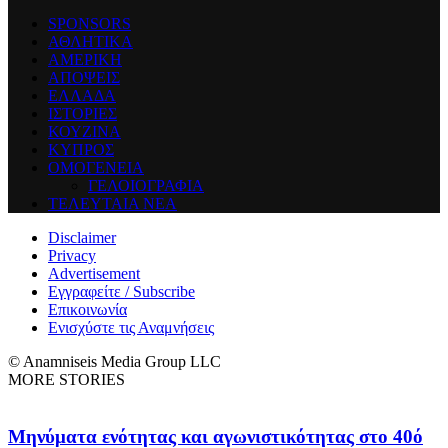
SPONSORS
ΑΘΛΗΤΙΚΑ
ΑΜΕΡΙΚΗ
ΑΠΟΨΕΙΣ
ΕΛΛΑΔΑ
ΙΣΤΟΡΙΕΣ
ΚΟΥΖΙΝΑ
ΚΥΠΡΟΣ
ΟΜΟΓΕΝΕΙΑ
ΓΕΛΟΙΟΓΡΑΦΙΑ
ΤΕΛΕΥΤΑΙΑ ΝΕΑ
Disclaimer
Privacy
Advertisement
Εγγραφείτε / Subscribe
Επικοινωνία
Ενισχύστε τις Αναμνήσεις
© Anamniseis Media Group LLC
MORE STORIES
Μηνύματα ενότητας και αγωνιστικότητας στο 40ό