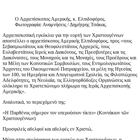
Ο Αρχιεπίσκοπος Αμερικής, κ. Ελπιδοφόρος.
Φωτογραφία: Αναμνήσεις / Δημήτρης Τσάκας.
Αρχιεπισκοπική εγκύκλιο για την εορτή των Χριστουγέννων
αποστέλλει ο αρχιεπίσκοπος Αμερικής Ελπιδοφόρος, προς «τους
Σεβασμιωτάτους και Θεοφιλεστάτους Αρχιερείς, τους
Ευλαβεστάτους Ιερείς και Διακόνους, τις Πρεσβυτέρες και τις
Διακόνισσες, τους Μοναχούς και τις Μοναχές, τους Προέδρους και
τα Μέλη των Κοινοτικών Συμβουλίων, τους Εντιμολογιωτάτους
Άρχοντες του Οικουμενικού Πατριαρχείου, τα μέλη της Ηγεσίας
των 100, τα Ημερήσια και Απογευματινά Σχολεία, τις Φιλοπτώχους
Αδελφότητες, τη Νεολαία, τις Ελληνορθόδοξες Οργανώσεις και
ολόκληρο το Χριστεπώνυμο πλήρωμα της Ιεράς Αρχιεπισκοπής
Αμερικής».
Αναλυτικά, το περιεχόμενό της:
«Η Παρθένος σήμερον τον υπερούσιον τίκτει» (Κοντάκιον τῶν
Χριστουγέννων)
Προσφιλείς αδελφοί και αδελφές εν Χριστώ,
Μέσα στην ατμόσφαιρα των εορτών των Χριστουγέννων, η