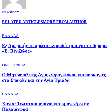
Newsroom
RELATED ARTICLES
MORE FROM AUTHOR
ΕΛΛΑΔΑ
Εξ Αμερικής το πρώτο κληροδότημα για το Ιδρυμα
«Ε. Βενιζέλος»
ΟΜΟΓΕΝΕΙΑ
Ο Μητροπολίτης Αγίου Φραγκίσκου για πυρκαγιές
στο Σποκέιν και την Αγία Τριάδα
ΕΛΛΑΔΑ
Χανιά: Τελευταίο μπάνιο για ομογενή στην
Παλαιόχωρα