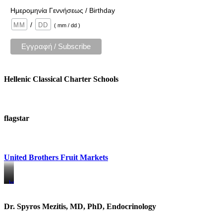
Ημερομηνία Γεννήσεως / Birthday
/
( mm / dd )
Hellenic Classical Charter Schools
flagstar
United Brothers Fruit Markets
https://www.unitedbrothersfruitmarkets.com/
https://www.unitedbrothersfruitmarkets.com/
Dr. Spyros Mezitis, MD, PhD, Endocrinology