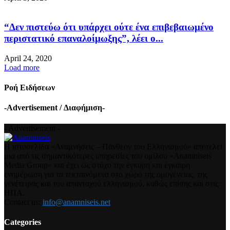
“Δεν πιστεύω ότι υπάρχει ούτε ένα επιβεβαιωμένο
περιστατικό επαναλοίμωξης”, λέει ο...
April 24, 2020
Load more
Ροή Ειδήσεων
-Advertisement / Διαφήμιση-
- Advertisement -
Η ιστοσελίδα «Αναμνήσεις – Πάνθεον του Ελληνισμού» αποτελεί
μια από τις σημαντικότερες υπηρεσίες του ομίλου «Anamniseis
Media Group» και έχει ως στόχο την έγκυρη και έγκαιρη
ενημέρωση για τα τεκταινόμενα στο χώρο της ομογένειας, της
γενέτειρας και του απανταχού ελληνισμού, καθώς επίσης και στις
ΗΠΑ.
Contact us:
info@anamniseis.net
Categories