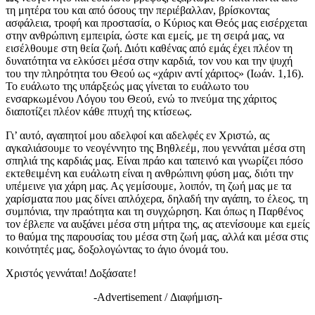
τη μητέρα του και από όσους την περιέβαλλαν, βρίσκοντας
ασφάλεια, τροφή και προστασία, ο Κύριος και Θεός μας εισέρχεται
στην ανθρώπινη εμπειρία, ώστε και εμείς, με τη σειρά μας, να
εισέλθουμε στη θεία ζωή. Διότι καθένας από εμάς έχει πλέον τη
δυνατότητα να ελκύσει μέσα στην καρδιά, τον νου και την ψυχή
του την πληρότητα του Θεού ως «χάριν αντί χάριτος» (Ιωάν. 1,16).
Το ευάλωτο της υπάρξεώς μας γίνεται το ευάλωτο του
ενσαρκωμένου Λόγου του Θεού, ενώ το πνεύμα της χάριτος
διαποτίζει πλέον κάθε πτυχή της κτίσεως.
Γι’ αυτό, αγαπητοί μου αδελφοί και αδελφές εν Χριστώ, ας
αγκαλιάσουμε το νεογέννητο της Βηθλεέμ, που γεννάται μέσα στη
σπηλιά της καρδιάς μας. Είναι πράο και ταπεινό και γνωρίζει πόσο
εκτεθειμένη και ευάλωτη είναι η ανθρώπινη φύση μας, διότι την
υπέμεινε για χάρη μας. Ας γεμίσουμε, λοιπόν, τη ζωή μας με τα
χαρίσματα που μας δίνει απλόχερα, δηλαδή την αγάπη, το έλεος, τη
συμπόνια, την πραότητα και τη συγχώρηση. Και όπως η Παρθένος
τον έβλεπε να αυξάνει μέσα στη μήτρα της, ας ατενίσουμε και εμείς
το θαύμα της παρουσίας του μέσα στη ζωή μας, αλλά και μέσα στις
κοινότητές μας, δοξολογώντας το άγιο όνομά του.
Χριστός γεννάται! Δοξάσατε!
-Advertisement / Διαφήμιση-