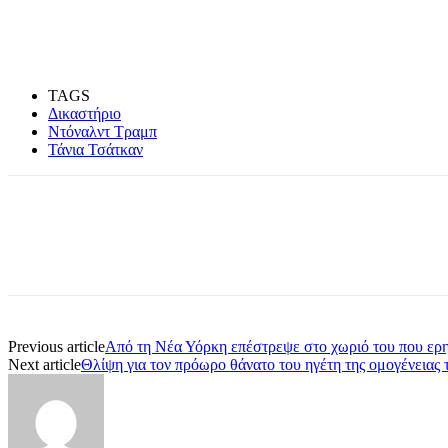
TAGS
Δικαστήριο
Ντόναλντ Τραμπ
Τάνια Τσάτκαν
Share
Previous article
Από τη Νέα Υόρκη επέστρεψε στο χωριό του που ερη
Next article
Θλίψη για τον πρόωρο θάνατο του ηγέτη της ομογένειας τ