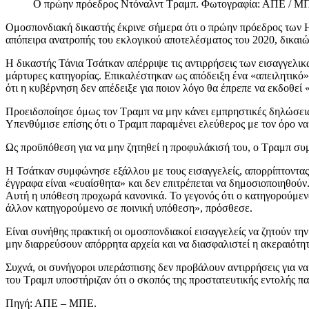
Ο πρώην πρόεδρος Ντόναλντ Τραμπ. Φωτογραφία: ΑΠΕ / Μ
Ομοσπονδιακή δικαστής έκρινε σήμερα ότι ο πρώην πρόεδρος των ΗΠ
απόπειρα ανατροπής του εκλογικού αποτελέσματος του 2020, δικαιώ
Η δικαστής Τάνια Τσάτκαν απέρριψε τις αντιρρήσεις των εισαγγελι
μάρτυρες κατηγορίας. Επικαλέστηκαν ως απόδειξη ένα «απειλητικό
ότι η κυβέρνηση δεν απέδειξε για ποιον λόγο θα έπρεπε να εκδοθεί 
Προειδοποίησε όμως τον Τραμπ να μην κάνει εμπρηστικές δηλώσεις γ
Υπενθύμισε επίσης ότι ο Τραμπ παραμένει ελεύθερος με τον όρο να μ
Ως προϋπόθεση για να μην ζητηθεί η προφυλάκισή του, ο Τραμπ συμφ
Η Τσάτκαν συμφώνησε εξάλλου με τους εισαγγελείς, απορρίπτοντας 
έγγραφα είναι «ευαίσθητα» και δεν επιτρέπεται να δημοσιοποιηθού
Αυτή η υπόθεση προχωρά κανονικά. Το γεγονός ότι ο κατηγορούμεν
άλλον κατηγορούμενο σε ποινική υπόθεση», πρόσθεσε.
Είναι συνήθης πρακτική οι ομοσπονδιακοί εισαγγελείς να ζητούν τη
μην διαρρεύσουν απόρρητα αρχεία και να διασφαλιστεί η ακεραιότητ
Συχνά, οι συνήγοροι υπεράσπισης δεν προβάλουν αντιρρήσεις για ν
του Τραμπ υποστήριζαν ότι ο σκοπός της προστατευτικής εντολής π
Πηγή: ΑΠΕ – ΜΠΕ.