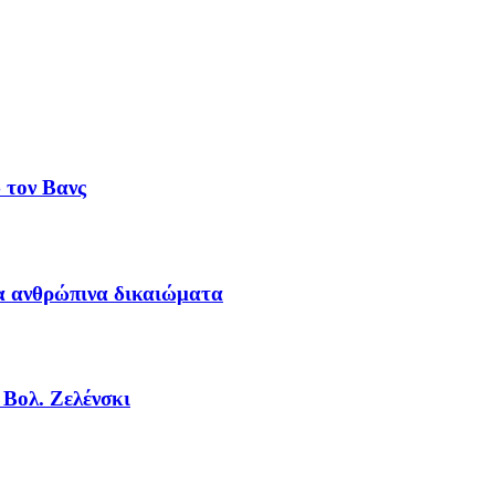
 τον Βανς
τα ανθρώπινα δικαιώματα
 Βολ. Ζελένσκι