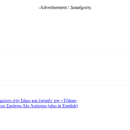
-Advertisement / Διαφήμιση-
μώνει στη Σάμο και έφτιαξε την «Τζάρα»
ου Σικάγου Λίο Λούσιου (also in English)