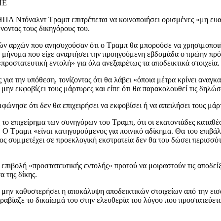
ΠΕ
Α Ντόναλντ Τραμπ επιτρέπεται να κοινοποιήσει ορισμένες «μη ευαίσ
νοντας τους δικηγόρους του.
κών αρχών που ανησυχούσαν ότι ο Τραμπ θα μπορούσε να χρησιμοποιήσ
» μήνυμα που είχε αναρτήσει την προηγούμενη εβδομάδα ο πρώην πρό
«προστατευτική εντολή» για όλα ανεξαιρέτως τα αποδεικτικά στοιχεία.
ια την υπόθεση, τονίζοντας ότι θα λάβει «όποια μέτρα κρίνει αναγκαί
ην εκφοβίζει τους μάρτυρες και είπε ότι θα παρακολουθεί τις δηλώσε
ώνησε ότι δεν θα επιχειρήσει να εκφοβίσει ή να απειλήσει τους μάρ
το επιχείρημα των συνηγόρων του Τραμπ, ότι οι εκατοντάδες καταθέσ
ν. Ο Τραμπ «είναι κατηγορούμενος για ποινικό αδίκημα. Θα του επιβά
ος συμμετέχει σε προεκλογική εκστρατεία δεν θα του δώσει περισσό
ν επιβολή «προστατευτικής εντολής» προτού να μοιραστούν τις αποδεί
α της δίκης.
α μην καθυστερήσει η αποκάλυψη αποδεικτικών στοιχείων από την εισ
αραβίαζε το δικαίωμά του στην ελευθερία του λόγου που προστατεύετα