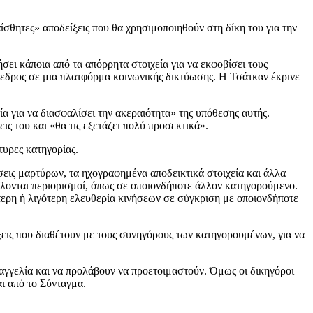
θητες» αποδείξεις που θα χρησιμοποιηθούν στη δίκη του για την
ει κάποια από τα απόρρητα στοιχεία για να εκφοβίσει τους
εδρος σε μια πλατφόρμα κοινωνικής δικτύωσης. Η Τσάτκαν έκρινε
α για να διασφαλίσει την ακεραιότητα» της υπόθεσης αυτής.
ις του και «θα τις εξετάζει πολύ προσεκτικά».
τυρες κατηγορίας.
εις μαρτύρων, τα ηχογραφημένα αποδεικτικά στοιχεία και άλλα
λλονται περιορισμοί, όπως σε οποιονδήποτε άλλον κατηγορούμενο.
τερη ή λιγότερη ελευθερία κινήσεων σε σύγκριση με οποιονδήποτε
ξεις που διαθέτουν με τους συνηγόρους των κατηγορουμένων, για να
αγγελία και να προλάβουν να προετοιμαστούν. Όμως οι δικηγόροι
ι από το Σύνταγμα.