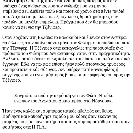
Απάντηση:
Ο Φώτης ήταν ένας εξαιρετικός πατέρας και δεν
υπάρχει ένας άνθρωπος που τον γνώριζε που να μην το
επιβεβαιώσει. Διέθετε πολύ και ποιοτικό χρόνο στα πέντε παιδιά
του. Ασχολείτο με όλες τις εξωσχολικές δραστηριότητες των
παιδιών με μεγάλη επιμέλεια. Πράγμα που δεν θα μπορούσε
κανείς να πει για την Τζένιφερ.
Όταν ερχόταν στη Ελλάδα το καλοκαίρι και έμεναν στον Αστέρα,
θα έβλεπες στην πισίνα πάντα μόνο τον Φώτη με τα παιδιά και ποτέ
την Τζένιφερ. Η Τζένιφερ στις καταγγελίες της παρουσίαζε ένα
πρόσωπο του Φώτη που δεν ανταποκρινόταν στην πραγματικότητα.
Άλλωστε αυτό φάνηκε όπως πολύ σωστά είπατε και από δικαστικά
έγγραφα. Εδώ να πω πως επίσης ήταν πολύ στοργικός, τρυφερός
και προστατευτικός σύζυγος. Δεν υπήρξε ποτέ κανείς φίλος ή
συγγενής που να έγινε μάρτυρας βίαιης συμπεριφοράς του προς την
Τζένιφερ.
Στιγμιότυπο από την ακρόαση για τον Φώτη Ντούλο
ενώπιον του Ανωτάτου Δικαστηρίου στο Νόργουακ.
Ήταν ένας καλός και συμπαραστατικός αδελφός και θείος.
Βοήθησε και καθοδήγησε τις δύο μου κόρες όταν έκαναν τις
αιτήσεις τους σε πανεπιστήμια και τους συμπαραστάθηκε όσο ήταν
φοιτήτριες στις Η.Π.Α.