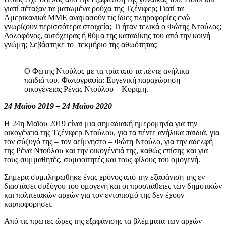
γιατί πέταξαν τα ματωμένα ρούχα της Τζένιφερ; Γιατί τα
Αμερικανικά ΜΜΕ αναμασούν τις ίδιες πληροφορίες ενώ
γνωρίζουν περισσότερα στοιχεία; Τι ήταν τελικά ο Φώτης Ντούλος;
Δολοφόνος, αυτόχειρας ή θύμα της καταδίκης του από την κοινή
γνώμη; Σεβάστηκε το τεκμήριο της αθωότητας;
Ο Φώτης Ντούλος με τα τρία από τα πέντε ανήλικα
παιδιά του. Φωτογραφία: Ευγενική παραχώρηση
οικογένειας Ρένας Ντούλου – Κυρίμη.
24 Μαϊου 2019 – 24 Μαϊου 2020
Η 24η Μαϊου 2019 είναι μια σημαδιακή ημερομηνία για την
οικογένεια της Τζένιφερ Ντούλου, για τα πέντε ανήλικα παιδιά, για
τον σύζυγό της – τον αείμνηστο – Φώτη Ντούλο, για την αδελφή
της Ρένα Ντούλου και την οικογένειά της, καθώς επίσης και για
τους συμμαθητές, συμφοιτητές και τους φίλους του ομογενή.
Σήμερα συμπληρώθηκε ένας χρόνος από την εξαφάνιση της εν
διαστάσει συζύγου του ομογενή και οι προσπάθειες των δημοτικών
και πολιτειακών αρχών για τον εντοπισμό της δεν έχουν
καρποφορήσει.
Από τις πρώτες ώρες της εξαφάνισης τα βλέμματα των αρχών