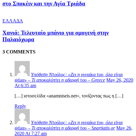
στο Σποκέιν και την Αγία Τριάδα
ΕΛΛΑΔΑ
Χανιά: Τελευταίο μπάνιο για ομογενή στην
Παλαιόχωρα
3 COMMENTS
Υπόθεση Ντούλος: «Ζει η γυναίκα του, όλα είναι
ψέμα» – Τι αποκαλύπτει η αδερφή του – Greece
May 26, 2020
At 6:35 am
[…] ιστοσελίδα «anamniseis.net», τονίζοντας πως η […]
Reply
Υπόθεση Ντούλος: «Ζει η γυναίκα του, όλα είναι
ψέμα» – Τι αποκαλύπτει η αδερφή του – Spartiatis.gr
May 26,
2020 At 7:27 am