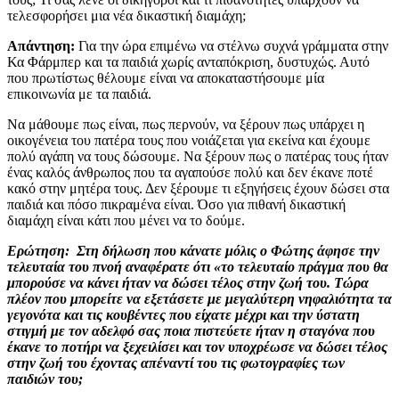
τελεσφορήσει μια νέα δικαστική διαμάχη;
Απάντηση:
Για την ώρα επιμένω να στέλνω συχνά γράμματα στην
Κα Φάρμπερ και τα παιδιά χωρίς ανταπόκριση, δυστυχώς. Αυτό
που πρωτίστως θέλουμε είναι να αποκαταστήσουμε μία
επικοινωνία με τα παιδιά.
Να μάθουμε πως είναι, πως περνούν, να ξέρουν πως υπάρχει η
οικογένεια του πατέρα τους που νοιάζεται για εκείνα και έχουμε
πολύ αγάπη να τους δώσουμε. Να ξέρουν πως ο πατέρας τους ήταν
ένας καλός άνθρωπος που τα αγαπούσε πολύ και δεν έκανε ποτέ
κακό στην μητέρα τους. Δεν ξέρουμε τι εξηγήσεις έχουν δώσει στα
παιδιά και πόσο πικραμένα είναι. Όσο για πιθανή δικαστική
διαμάχη είναι κάτι που μένει να το δούμε.
Ερώτηση:
Στη δήλωση που κάνατε μόλις ο Φώτης άφησε την
τελευταία του πνοή αναφέρατε ότι «το τελευταίο πράγμα που θα
μπορούσε να κάνει ήταν να δώσει τέλος στην ζωή του. Τώρα
πλέον που μπορείτε να εξετάσετε με μεγαλύτερη νηφαλιότητα τα
γεγονότα και τις κουβέντες που είχατε μέχρι και την ύστατη
στιγμή με τον αδελφό σας ποια πιστεύετε ήταν η σταγόνα που
έκανε το ποτήρι να ξεχειλίσει και τον υποχρέωσε να δώσει τέλος
στην ζωή του έχοντας απέναντί του τις φωτογραφίες των
παιδιών του;