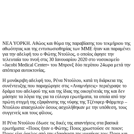
ΝΕΑ ΥΟΡΚΗ. Αθώος και θύμα της παραβίασης του τεκμήριου της
αθωότητας και της εντυπωσιοθηρίας των ΜΜΕ ήταν και παραμένει
για την αδελφή του ο Φώτης Ντούλος, ο οποίος άφησε την
τελευταία του πνοή στις 30 Ιανουαρίου 2020 στο νοσοκομείο
«Jacobi Medical Center» του Μπρονξ δύο περίπου 24ωρα μετά την
απόπειρα αυτοκτονίας.
Η μονάκριβη αδελφή του, Ρένα Ντούλου, κατά τη διάρκεια της
συνέντευξης που παραχώρησε στις «Αναμνήσεις» περιέγραψε το
δράμα του αδελφού της και της ίδιας της οικογένειάς της και δεν
μάσησε τα λόγια της για τα εύλογα ερωτήματα, τα οποία από την
πρώτη στιγμή της εξαφάνισης της νύφης της Τζένιφερ Φάρμπερ –
Ντούλου απασχολούν όσους ασχολήθηκαν με την υπόθεση, τους
συγγενείς και τους φίλους.
Η Ρένα Ντούλου έδωσε τις δικές της απαντήσεις στα βασικά
ερωτήματα: «Ποιος ήταν ο Φώτης; Ποιος χρωστούσε σε ποιον;
Ποιος είχε όφελος από την εξαφάνιση της γυναίκας του; Ποιοι και