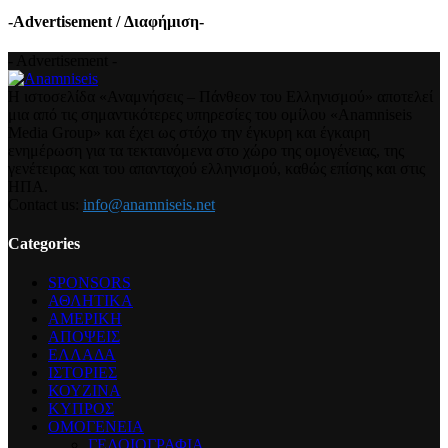
-Advertisement / Διαφήμιση-
- Advertisement -
Η ιστοσελίδα «Αναμνήσεις – Πάνθεον του Ελληνισμού» αποτελεί
μια από τις σημαντικότερες υπηρεσίες του ομίλου «Anamniseis
Media Group» και έχει ως στόχο την έγκυρη και έγκαιρη
ενημέρωση για τα τεκταινόμενα στο χώρο της ομογένειας, της
γενέτειρας και του απανταχού ελληνισμού, καθώς επίσης και στις
ΗΠΑ.
Contact us:
info@anamniseis.net
Categories
SPONSORS
ΑΘΛΗΤΙΚΑ
ΑΜΕΡΙΚΗ
ΑΠΟΨΕΙΣ
ΕΛΛΑΔΑ
ΙΣΤΟΡΙΕΣ
ΚΟΥΖΙΝΑ
ΚΥΠΡΟΣ
ΟΜΟΓΕΝΕΙΑ
ΓΕΛΟΙΟΓΡΑΦΙΑ