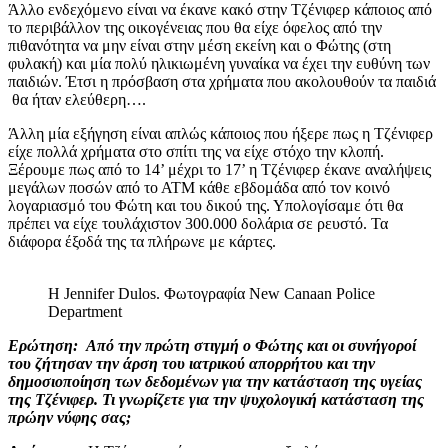
Άλλο ενδεχόμενο είναι να έκανε κακό στην Τζένιφερ κάποιος από
το περιβάλλον της οικογένειας που θα είχε όφελος από την
πιθανότητα να μην είναι στην μέση εκείνη και ο Φώτης (στη
φυλακή) και μία πολύ ηλικιωμένη γυναίκα να έχει την ευθύνη των
παιδιών. Έτσι η πρόσβαση στα χρήματα που ακολουθούν τα παιδιά
θα ήταν ελεύθερη….
Άλλη μία εξήγηση είναι απλώς κάποιος που ήξερε πως η Τζένιφερ
είχε πολλά χρήματα στο σπίτι της να είχε στόχο την κλοπή.
Ξέρουμε πως από το 14’ μέχρι το 17’ η Τζένιφερ έκανε αναλήψεις
μεγάλων ποσών από το ΑΤΜ κάθε εβδομάδα από τον κοινό
λογαριασμό του Φώτη και του δικού της. Υπολογίσαμε ότι θα
πρέπει να είχε τουλάχιστον 300.000 δολάρια σε ρευστό. Τα
διάφορα έξοδά της τα πλήρωνε με κάρτες.
H Jennifer Dulos. Φωτογραφία New Canaan Police
Department
Ερώτηση:
Από την πρώτη στιγμή ο Φώτης και οι συνήγοροί
του ζήτησαν την άρση του ιατρικού απορρήτου και την
δημοσιοποίηση των δεδομένων για την κατάσταση της υγείας
της Τζένιφερ. Τι γνωρίζετε για την ψυχολογική κατάσταση της
πρώην νύφης σας;