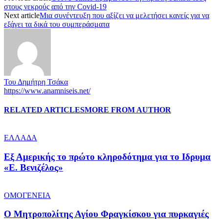
στους νεκρούς από την Covid-19
Next article
Μια συνέντευξη που αξίζει να μελετήσει κανείς για να
εξάγει τα δικά του συμπεράσματα
Του Δημήτρη Τσάκα
https://www.anamniseis.net/
RELATED ARTICLES
MORE FROM AUTHOR
ΕΛΛΑΔΑ
Εξ Αμερικής το πρώτο κληροδότημα για το Ιδρυμα
«Ε. Βενιζέλος»
ΟΜΟΓΕΝΕΙΑ
Ο Μητροπολίτης Αγίου Φραγκίσκου για πυρκαγιές