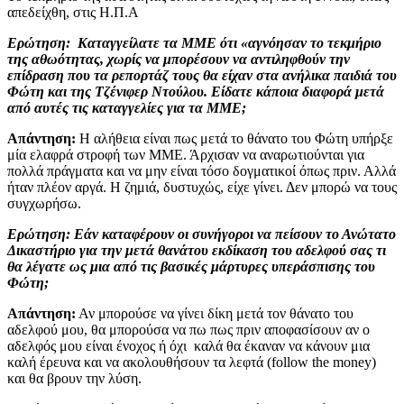
απεδείχθη, στις Η.Π.Α
Ερώτηση:
Καταγγείλατε τα ΜΜΕ ότι «αγνόησαν τ
o
τεκμήριο
της αθωότητας, χωρίς να μπορέσουν να αντιληφθούν την
επίδραση που τα ρεπορτάζ τους θα είχαν στα ανήλικα παιδιά του
Φώτη και της Τζένιφερ Ντούλου. Είδατε κάποια διαφορά μετά
από αυτές τις καταγγελίες για τα ΜΜΕ;
Απάντηση:
Η αλήθεια είναι πως μετά το θάνατο του Φώτη υπήρξε
μία ελαφρά στροφή των ΜΜΕ. Άρχισαν να αναρωτιούνται για
πολλά πράγματα και να μην είναι τόσο δογματικοί όπως πριν. Αλλά
ήταν πλέον αργά. Η ζημιά, δυστυχώς, είχε γίνει. Δεν μπορώ να τους
συγχωρήσω.
Ερώτηση: Εάν καταφέρουν οι συνήγοροι να πείσουν το Ανώτατο
Δικαστήριο για την μετά θανάτου εκδίκαση του αδελφού σας τι
θα λέγατε ως μια από τις βασικές μάρτυρες υπεράσπισης του
Φώτη;
Απάντηση:
Αν μπορούσε να γίνει δίκη μετά τον θάνατο του
αδελφού μου, θα μπορούσα να πω πως πριν αποφασίσουν αν ο
αδελφός μου είναι ένοχος ή όχι καλά θα έκαναν να κάνουν μια
καλή έρευνα και να ακολουθήσουν τα λεφτά (follow the money)
και θα βρουν την λύση.