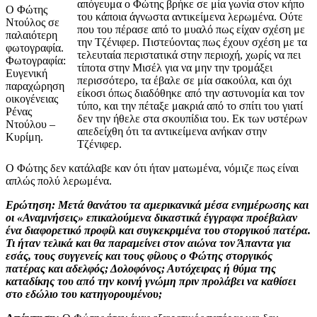
απόγευμα ο Φώτης βρήκε σε μία γωνία στον κήπο
Ο Φώτης
του κάποια άγνωστα αντικείμενα λερωμένα. Ούτε
Ντούλος σε
που του πέρασε από το μυαλό πως είχαν σχέση με
παλαιότερη
την Τζένιφερ. Πιστεύοντας πως έχουν σχέση με τα
φωτογραφία.
τελευταία περιστατικά στην περιοχή, χωρίς να πει
Φωτογραφία:
τίποτα στην Μισέλ για να μην την τρομάξει
Ευγενική
περισσότερο, τα έβαλε σε μία σακούλα, και όχι
παραχώρηση
είκοσι όπως διαδόθηκε από την αστυνομία και τον
οικογένειας
τύπο, και την πέταξε μακριά από το σπίτι του γιατί
Ρένας
δεν την ήθελε στα σκουπίδια του. Εκ των υστέρων
Ντούλου –
απεδείχθη ότι τα αντικείμενα ανήκαν στην
Κυρίμη.
Τζένιφερ.
Ο Φώτης δεν κατάλαβε καν ότι ήταν ματωμένα, νόμιζε πως είναι
απλώς πολύ λερωμένα.
Ερώτηση: Μετά θανάτου τα αμερικανικά μέσα ενημέρωσης και
οι «Αναμνήσεις» επικαλούμενα δικαστικά έγγραφα προέβαλαν
ένα διαφορετικό προφίλ και συγκεκριμένα του στοργικού πατέρα.
Τι ήταν τελικά και θα παραμείνει στον αιώνα τον Άπαντα για
εσάς, τους συγγενείς και τους φίλους ο Φώτης στοργικός
πατέρας και αδελφός; Δολοφόνος; Αυτόχειρας ή θύμα της
καταδίκης του από την κοινή γνώμη πριν προλάβει να καθίσει
στο εδώλιο του κατηγορουμένου;