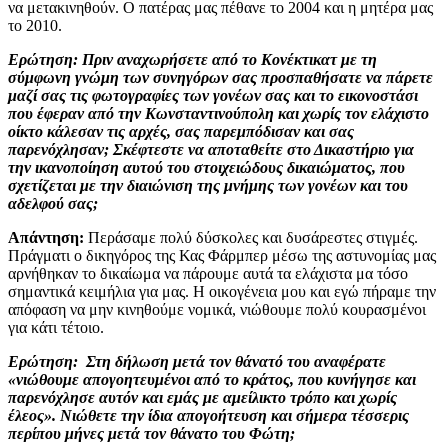
να μετακινηθούν. Ο πατέρας μας πέθανε το 2004 και η μητέρα μας
το 2010.
Ερώτηση:
Πριν αναχωρήσετε από το Κονέκτικατ με τη
σύμφωνη γνώμη των συνηγόρων σας προσπαθήσατε να πάρετε
μαζί σας τις φωτογραφίες των γονέων σας και το εικονοστάσι
που έφεραν από την Κωνσταντινούπολη και χωρίς τον ελάχιστο
οίκτο κάλεσαν τις αρχές, σας παρεμπόδισαν και σας
παρενόχλησαν; Σκέφτεστε να αποταθείτε στο Δικαστήριο για
την ικανοποίηση αυτού του στοιχειώδους δικαιώματος, που
σχετίζεται με την διαιώνιση της μνήμης των γονέων και του
αδελφού σας;
Απάντηση:
Περάσαμε πολύ δύσκολες και δυσάρεστες στιγμές.
Πράγματι ο δικηγόρος της Κας Φάρμπερ μέσω της αστυνομίας μας
αρνήθηκαν το δικαίωμα να πάρουμε αυτά τα ελάχιστα μα τόσο
σημαντικά κειμήλια για μας. Η οικογένεια μου και εγώ πήραμε την
απόφαση να μην κινηθούμε νομικά, νιώθουμε πολύ κουρασμένοι
για κάτι τέτοιο.
Ερώτηση:
Στη δήλωση μετά τον θάνατό του αναφέρατε
«νιώθουμε απογοητευμένοι από το κράτος, που κυνήγησε και
παρενόχλησε αυτόν και εμάς με αμείλικτο τρόπο και χωρίς
έλεος». Νιώθετε την ίδια απογοήτευση και σήμερα τέσσερις
περίπου μήνες μετά τον θάνατο του Φώτη;