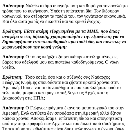
Απάντηση:
Νιώθω ακόμα απογοήτευση και θυμό για τον ανελέητο
τρόπο που το κυνήγησαν. Υπέστη απίστευτη βία. Τον διέσυραν
κοινωνικά, του στέρησαν τα παιδιά του, τον γονάτισαν οικονομικά.
Και όλα αυτά χωρίς να δικαστεί και να κριθεί ένοχος.
Ερώτηση: Είστε ακόμη εξοργισμένοι με τα ΜΜΕ, που όπως
αναφέρατε στη δήλωση, χρησιμοποίησαν την εξαφάνιση για να
δημιουργήσουν εντυπωσιοθηρικά πρωτοσέλιδα, και συνεπώς να
χειραγωγήσουν την κοινή γνώμη;
Απάντηση:
Ο τύπος υπήρξε εξαιρετικά προκατειλημμένος εις
βάρος του αδελφού μου και πιστεύω καθοδηγούμενος. Ο νόων
νοείτο.
Ερώτηση:
Τόσο εσείς, όσο και ο σύζυγός σας Ναύαρχος
Γεώργιος Κυρίμης σπουδάσατε και ζήσατε αρκετά χρόνια στην
Αμερική. Ποια είναι τα συναισθήματα που κουβαλήσατε από το
τελευταίο, μοιραίο και τραγικό ταξίδι για τις Αρχές και τη
Δικαιοσύνη στις ΗΠΑ;
Απάντηση:
Ο Γιώργος πράγματι έκανε το μεταπτυχιακό του στην
Αμερική. Εγώ αντίθετα δεν σπούδασα στη Αμερική αλλά έζησα
κάποια χρόνια. Αποκομίσαμε απίστευτη πίκρα και απογοήτευση
από την συμπεριφορά των Αρχών και του δικαστικού συστήματος.
Το τεκμήριο της αθωότητας είναι δυστυχώς άγνωστη έννοια, όπως