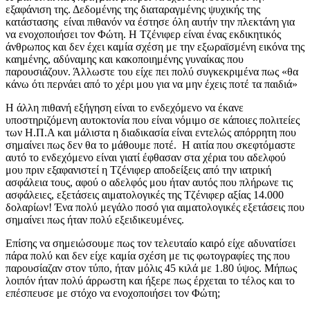
εξαφάνιση της. Δεδομένης της διαταραγμένης ψυχικής της
κατάστασης είναι πιθανόν να έστησε όλη αυτήν την πλεκτάνη για
να ενοχοποιήσει τον Φώτη. Η Τζένιφερ είναι ένας εκδικητικός
άνθρωπος και δεν έχει καμία σχέση με την εξωραϊσμένη εικόνα της
καημένης, αδύναμης και κακοποιημένης γυναίκας που
παρουσιάζουν. Άλλωστε του είχε πει πολύ συγκεκριμένα πως «θα
κάνω ότι περνάει από το χέρι μου για να μην έχεις ποτέ τα παιδιά»
Η άλλη πιθανή εξήγηση είναι το ενδεχόμενο να έκανε
υποστηριζόμενη αυτοκτονία που είναι νόμιμο σε κάποιες πολιτείες
των Η.Π.Α και μάλιστα η διαδικασία είναι εντελώς απόρρητη που
σημαίνει πως δεν θα το μάθουμε ποτέ. Η αιτία που σκεφτόμαστε
αυτό το ενδεχόμενο είναι γιατί έφθασαν στα χέρια του αδελφού
μου πριν εξαφανιστεί η Τζένιφερ αποδείξεις από την ιατρική
ασφάλεια τους, αφού ο αδελφός μου ήταν αυτός που πλήρωνε τις
ασφάλειες, εξετάσεις αιματολογικές της Τζένιφερ αξίας 14.000
δολαρίων! Ένα πολύ μεγάλο ποσό για αιματολογικές εξετάσεις που
σημαίνει πως ήταν πολύ εξειδικευμένες.
Επίσης να σημειώσουμε πως τον τελευταίο καιρό είχε αδυνατίσει
πάρα πολύ και δεν είχε καμία σχέση με τις φωτογραφίες της που
παρουσίαζαν στον τύπο, ήταν μόλις 45 κιλά με 1.80 ύψος. Μήπως
λοιπόν ήταν πολύ άρρωστη και ήξερε πως έρχεται το τέλος και το
επέσπευσε με στόχο να ενοχοποιήσει τον Φώτη;