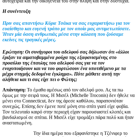
αυτοχειρία και την οικογένειά του στην θλίψη και στην δυστυχία.
Η συνέντευξη
Πριν σας απαντήσω Κύριε Τσάκα να σας ευχαριστήσω για τον
ευαίσθητο και ευγενή τρόπο με τον οποίο μας αντιμετωπίσατε.
Ήταν μία όαση ανθρωπιάς μέσα στην κόλαση που ζούσαμε
εκείνες τις τραγικές μέρες.
Ερώτηση: Οι συνήγοροι του αδελφού σας δήλωσαν ότι «άλλοι
έριξαν τα αιματοβαμμένα ρούχα της εξαφανισμένης στο
προαύλιο της έπαυλης του αδελφού σας για να τον
ενοχοποιήσουν και να του φορτώσουν ένα υποτιθέμενο με τα
μέχρι στιγμής δεδομένα έγκλημα». Πότε μάθατε αυτή την
αλήθεια και τι σας είχε πει ο Φώτης;
Απάντηση:
Το έμαθα αμέσως από τον αδελφό μου. Ας τα πω
όμως με την σειρά τους. Η Μισέλ (Michelle Troconis) δεν ήθελε να
μένει στο Connecticut, δεν της άρεσε καθόλου, παραπονιόταν
συνεχώς. Επίσης δεν έμενε ποτέ μόνη στο σπίτι γιατί είχε φοβία.
Τον τελευταίο καιρό στην περιοχή είχαν παρουσιαστεί κλοπές και
βανδαλισμοί σε σπίτια. Η Μισέλ είχε τρομάξει πάρα πολύ και ήταν
αναστατωμένη.
Την ίδια ημέρα που εξαφανίστηκε η Τζένιφερ το