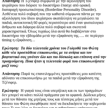
Απάντηση:
Η Τζένιφερ σύμφωνα με την αξιολόγηση του
ψυχιάτρου που διόρισε το δικαστήριο έπασχε από οριακή
διαταραχή προσωπικότητας (Borderline Personality Disorder).
Ασθένεια πολύ σοβαρή που την καθιστά σύμφωνα πάντα με την
αξιολόγηση του ίδιου ψυχίατρου ακατάλληλη να μεγαλώσει τα
παιδιά, αυτοκτονική 60 φορές περισσότερο από έναν φυσιολογικό
άνθρωπο και διάφορα άλλα πολύ σοβαρά και σκοτεινά
χαρακτηριστικά. Όλως τυχαίως όλα αυτά θα διαβάζονταν στο
δικαστήριο την εβδομάδα μετά την εξαφάνιση της….. σε περίεργο
timing η εξαφάνιση…
Ερώτηση:
Τα δύο τελευταία χρόνια του Γολγοθά του Φώτη
κάθε νέα προσπάθεια επικοινωνίας με τα ανίψια και τον
βαφτιστικό σας γινόταν όλο και πιο δύσκολη και επίπονη από την
προηγούμενη. Ποια ήταν η τελευταία φορά που επικοινωνήσατε
μαζί τους;
Απάντηση:
Παρά τις επανειλημμένες προσπάθειες μου κατέστη
αδύνατο να επικοινωνήσω με τα παιδιά μετά την εξαφάνιση της
Τζένιφερ.
Ερώτηση:
Η γιαγιά τους είναι υπερήλικη και εκ των πραγμάτων
δεν μπορεί να κάνει πολλά πράγματα για τα ορφανά. Δώδεκα μήνες
μετά τον θάνατο της μητέρας τους και τέσσερις μήνες μετά τον
θάνατο του Φώτη σκεφθήκατε ποτέ να διεκδικήσετε την κηδεμονία
τους; Τι σας λένε οι δικηγόροι και τι πιθανότητες υπάρχουν να