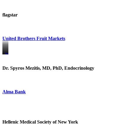
flagstar
United Brothers Fruit Markets
https://www.unitedbrothersfruitmarkets.com/
https://www.unitedbrothersfruitmarkets.com/
Dr. Spyros Mezitis, MD, PhD, Endocrinology
Alma Bank
Hellenic Medical Society of New York