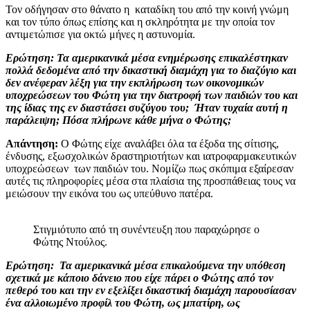
Τον οδήγησαν στο θάνατο η καταδίκη του από την κοινή γνώμη
και τον τύπο όπως επίσης και η σκληρότητα με την οποία τον
αντιμετώπισε για οκτώ μήνες η αστυνομία.
Ερώτηση: Τα αμερικανικά μέσα ενημέρωσης επικαλέστηκαν
πολλά δεδομένα από την δικαστική διαμάχη για το διαζύγιο και
δεν ανέφεραν λέξη για την εκπλήρωση των οικονομικών
υποχρεώσεων του Φώτη για την διατροφή των παιδιών του και
της ίδιας της εν διαστάσει συζύγου του;
Ήταν τυχαία αυτή η
παράλειψη; Πόσα πλήρωνε κάθε μήνα ο Φώτης;
Απάντηση:
Ο Φώτης είχε αναλάβει όλα τα έξοδα της σίτισης,
ένδυσης, εξωσχολικών δραστηριοτήτων και ιατροφαρμακευτικών
υποχρεώσεων των παιδιών του. Νομίζω πως σκόπιμα εξαίρεσαν
αυτές τις πληροφορίες μέσα στα πλαίσια της προσπάθειας τους να
μειώσουν την εικόνα του ως υπεύθυνο πατέρα.
Στιγμιότυπο από τη συνέντευξη που παραχώρησε ο
Φώτης Ντούλος.
Ερώτηση: Τα αμερικανικά μέσα επικαλούμενα την υπόθεση
σχετικά με κάποιο δάνειο που είχε πάρει ο Φώτης από τον
πεθερό του και την εν εξελίξει δικαστική διαμάχη παρουσίασαν
ένα αλλοιωμένο προφίλ του Φώτη, ως μπατίρη, ως