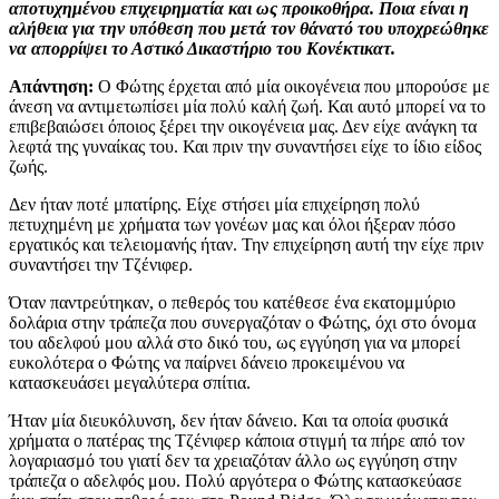
αποτυχημένου επιχειρηματία και ως προικοθήρα. Ποια είναι η
αλήθεια για την υπόθεση που μετά τον θάνατό του υποχρεώθηκε
να απορρίψει το Αστικό Δικαστήριο του Κονέκτικατ.
Απάντηση:
Ο Φώτης έρχεται από μία οικογένεια που μπορούσε με
άνεση να αντιμετωπίσει μία πολύ καλή ζωή. Και αυτό μπορεί να το
επιβεβαιώσει όποιος ξέρει την οικογένεια μας. Δεν είχε ανάγκη τα
λεφτά της γυναίκας του. Και πριν την συναντήσει είχε το ίδιο είδος
ζωής.
Δεν ήταν ποτέ μπατίρης. Είχε στήσει μία επιχείρηση πολύ
πετυχημένη με χρήματα των γονέων μας και όλοι ήξεραν πόσο
εργατικός και τελειομανής ήταν. Την επιχείρηση αυτή την είχε πριν
συναντήσει την Τζένιφερ.
Όταν παντρεύτηκαν, ο πεθερός του κατέθεσε ένα εκατομμύριο
δολάρια στην τράπεζα που συνεργαζόταν ο Φώτης, όχι στο όνομα
του αδελφού μου αλλά στο δικό του, ως εγγύηση για να μπορεί
ευκολότερα ο Φώτης να παίρνει δάνειο προκειμένου να
κατασκευάσει μεγαλύτερα σπίτια.
Ήταν μία διευκόλυνση, δεν ήταν δάνειο. Και τα οποία φυσικά
χρήματα ο πατέρας της Τζένιφερ κάποια στιγμή τα πήρε από τον
λογαριασμό του γιατί δεν τα χρειαζόταν άλλο ως εγγύηση στην
τράπεζα ο αδελφός μου. Πολύ αργότερα ο Φώτης κατασκεύασε