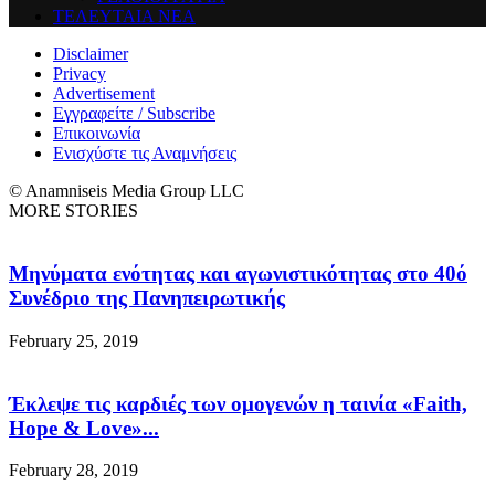
ΤΕΛΕΥΤΑΙΑ ΝΕΑ
Disclaimer
Privacy
Advertisement
Εγγραφείτε / Subscribe
Επικοινωνία
Ενισχύστε τις Αναμνήσεις
© Anamniseis Media Group LLC
MORE STORIES
Μηνύματα ενότητας και αγωνιστικότητας στο 40ό
Συνέδριο της Πανηπειρωτικής
February 25, 2019
Έκλεψε τις καρδιές των ομογενών η ταινία «Faith,
Hope & Love»...
February 28, 2019