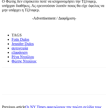
Ο Φώτης δεν επρόκειτο ποτέ να κληρονομήσει την Τζένιφερ,
υπήρχαν διαθήκες. Ας ερευνούσαν λοιπόν ποιος θα είχε όφελος να
μην υπάρχει η Τζένιφερ.
-Advertisement / Διαφήμιση-
TAGS
Fotis Dulos
Jennifer Dulos
αυτοχειρία
εξαφάνιση
Ρένα Ντούλου
Φώτης Ντούλος
Previous article
Οι NY Times αφιερώνουν την πρώτη σελίδα τους