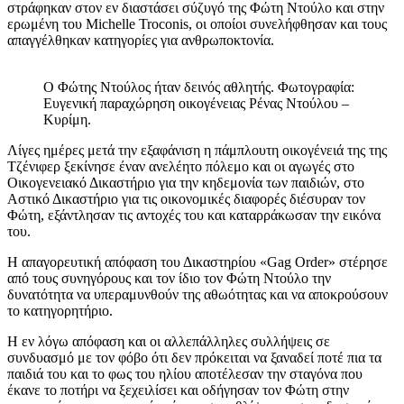
στράφηκαν στον εν διαστάσει σύζυγό της Φώτη Ντούλο και στην
ερωμένη του Michelle Troconis, οι οποίοι συνελήφθησαν και τους
απαγγέλθηκαν κατηγορίες για ανθρωποκτονία.
Ο Φώτης Ντούλος ήταν δεινός αθλητής. Φωτογραφία:
Ευγενική παραχώρηση οικογένειας Ρένας Ντούλου –
Κυρίμη.
Λίγες ημέρες μετά την εξαφάνιση η πάμπλουτη οικογένειά της της
Τζένιφερ ξεκίνησε έναν ανελέητο πόλεμο και οι αγωγές στο
Οικογενειακό Δικαστήριο για την κηδεμονία των παιδιών, στο
Αστικό Δικαστήριο για τις οικονομικές διαφορές διέσυραν τον
Φώτη, εξάντλησαν τις αντοχές του και καταρράκωσαν την εικόνα
του.
Η απαγορευτική απόφαση του Δικαστηρίου «Gag Order» στέρησε
από τους συνηγόρους και τον ίδιο τον Φώτη Ντούλο την
δυνατότητα να υπεραμυνθούν της αθωότητας και να αποκρούσουν
το κατηγορητήριο.
Η εν λόγω απόφαση και οι αλλεπάλληλες συλλήψεις σε
συνδυασμό με τον φόβο ότι δεν πρόκειται να ξαναδεί ποτέ πια τα
παιδιά του και το φως του ηλίου αποτέλεσαν την σταγόνα που
έκανε το ποτήρι να ξεχειλίσει και οδήγησαν τον Φώτη στην