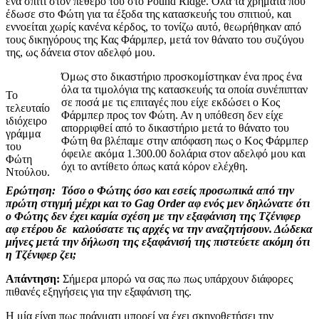
ένα σπίτι στον πεθερό του στο Pound Ridge. Όλα τα χρήματα που
έδωσε στο Φώτη για τα έξοδα της κατασκευής του σπιτιού, και
εννοείται χωρίς κανένα κέρδος, το τονίζω αυτό, θεωρήθηκαν από
τους δικηγόρους της Κας Φάρμπερ, μετά τον θάνατο του συζύγου
της, ως δάνεια στον αδελφό μου.
Όμως στο δικαστήριο προσκομίστηκαν ένα προς ένα
όλα τα τιμολόγια της κατασκευής τα οποία συνέπιπταν
Το
σε ποσά με τις επιταγές που είχε εκδώσει ο Κος
τελευταίο
Φάρμπερ προς τον Φώτη. Αν η υπόθεση δεν είχε
ιδιόχειρο
απορριφθεί από το δικαστήριο μετά το θάνατο του
γράμμα
Φώτη θα βλέπαμε στην απόφαση πως ο Κος Φάρμπερ
του
όφειλε ακόμα 1.300.00 δολάρια στον αδελφό μου και
Φώτη
όχι το αντίθετο όπως κατά κόρον ελέχθη.
Ντούλου.
Ερώτηση:
Τόσο ο Φώτης όσο και εσείς προσωπικά από την
πρώτη στιγμή μέχρι και το
Gag
Order
αφ ενός μεν δηλώνατε ότι
ο Φώτης δεν έχει καμία σχέση με την εξαφάνιση της Τζένιφερ
αφ ετέρου δε
καλούσατε τις αρχές να την αναζητήσουν. Δώδεκα
μήνες μετά την δήλωση της εξαφάνισή της πιστεύετε ακόμη ότι
η Τζένιφερ ζει;
Απάντηση:
Σήμερα μπορώ να σας πω πως υπάρχουν διάφορες
πιθανές εξηγήσεις για την εξαφάνιση της.
Η μία είναι πως πράγματι μπορεί να έχει σκηνοθετήσει την