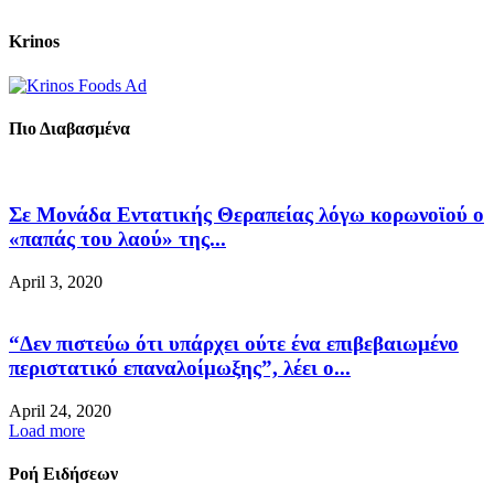
Krinos
Πιο Διαβασμένα
Σε Μονάδα Εντατικής Θεραπείας λόγω κορωνοϊού ο
«παπάς του λαού» της...
April 3, 2020
“Δεν πιστεύω ότι υπάρχει ούτε ένα επιβεβαιωμένο
περιστατικό επαναλοίμωξης”, λέει ο...
April 24, 2020
Load more
Ροή Ειδήσεων