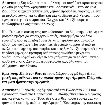
Απάντηση:
Στη τελευταία του σύλληψη οι συνθήκες κράτησης του
για δύο μέρες ήταν δραματικές και βασανιστικές. Ήταν σε κελί
ιδρύματος ψυχικών ασθενειών, γεμάτο προβολείς, γυμνός, με ένα
μεταλλικό πάγκο για κρεβάτι και μία κουβέρτα από Velcro… Του
έγινε πέντε φορές σωματικός έλεγχος και όλοι ξέρουμε τι
περιλαμβάνει ένας τέτοιος έλεγχος…
Νομίζω πως η σκέψη πως τον καλούσαν στο δικαστήριο εκείνη την
μοιραία ημέρα για να αυξήσουν τα έξι εκατομμύρια δολάρια
εγγύησης που είχαν ήδη δοθεί σε κάτι περισσότερο, άγνωστο
πόσο, τον γονάτισε. Πιστεύω πως είχε πολύ κουραστεί από το
ανελέητο κυνήγι της αστυνομίας και πως δεν άντεξε στην σκέψη να
περάσει μήνες σε κράτηση υπό τέτοιες συνθήκες μέχρι την
δικάσιμο του αφού δεν είχε πλέον χρήματα για άλλο ένα μεγάλο
ποσό εγγύησης. Δεν υπάρχει αμφιβολία πως όλα αυτά τον
οδήγησαν στον θάνατο.
Ερώτηση: Μετά τον θάνατο του αδελφού σας μάθαμε ότι οι
γονείς σας πέθαναν και ενταφιάστηκαν στην Αμερική. Πώς, πότε
και γιατί ήρθαν στην Αμερική;
Απάντηση:
Οι γονείς μας έφυγαν από την Ελλάδα το 2001 και
εγκαταστάθηκαν στο Connecticut. Ο Φώτης ήθελε πολύ οι γονείς
μας να είναι κοντά του. Τους είχε στερηθεί πολλά χρόνια μια και
ήταν από φοιτητής ακόμα στην Αμερική. Έτσι πήραν την απόφαση