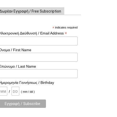
Δωρέαν Εγγραφή / Free Subscription
*
indicates required
*
Ηλεκτρονική Διεύθυνσή / Email Address
Όνομα / First Name
Επώνυμο / Last Name
Ημερομηνία Γεννήσεως / Birthday
/
( mm / dd )