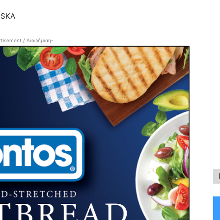
USKA
tisement / Διαφήμιση-