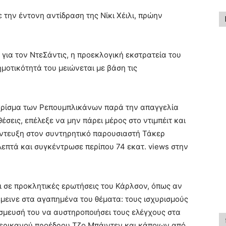
την έντονη αντίδραση της Νίκι Χέιλι, πρώην
 για τον ΝτεΣάντις, η προεκλογική εκστρατεία του
μοτικότητά του μειώνεται με βάση τις
 χρίσμα των Ρεπουμπλικάνων παρά την απαγγελία
έσεις, επέλεξε να μην πάρει μέρος στο ντιμπέιτ και
έντευξη στον συντηρητικό παρουσιαστή Τάκερ
λεπτά και συγκέντρωσε περίπου 74 εκατ. views στην
 σε προκλητικές ερωτήσεις του Κάρλσον, όπως αν
πέμεινε στα αγαπημένα του θέματα: τους ισχυρισμούς
δέσμευσή του να αυστηροποιήσει τους ελέγχους στα
μερικανού προέδρου Τζο Μπάιντεν και κάποιων από