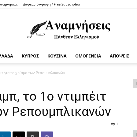
 Αναμνήσεις
Δωρεάν Εγγραφή / Free Subscription
ΛΛΑΔΑ
ΚΥΠΡΟΣ
ΚΟΥΖΙΝΑ
ΟΜΟΓΕΝΕΙΑ
ΑΠΟΨΕΙΣ
Anamniseis
έιτ για το χρίσμα των Ρεπουμπλικανών
μπ, το 1ο ντιμπέιτ
των Ρεπουμπλικανών
1