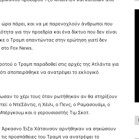
η ώρα πάρει, και να με παρενοχλούν άνθρωποι που
τητα για την προεδρία και ένα δίκτυο που δεν είναι
θηκε ο Τραμπ απαντώντας στην ερώτηση γιατί δεν
 στο Fox News.
ροτού ο Τραμπ παραδοθεί στις αρχές της Ατλάντα για
ότι αποπειράθηκε να ανατρέψει το εκλογικό
ψωσαν το χέρι τους όταν ρωτήθηκαν αν θα στηρίξουν
ί: ο ΝτεΣάντις, η Χέιλι, ο Πενς, ο Ραμασουάμι, ο
πέργκουμ και ο γερουσιαστής Τιμ Σκοτ.
ου Άρκασνο Έιζα Χάτσινσον αρνήθηκαν να σηκώσουν
α τις προσπάθειες του Τραμπ να ανατρέψει το