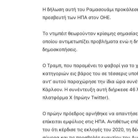
Η δήλωση αυτή του Ραμασουάμι προκάλεσε 
πρεσβευτή των ΗΠΑ στον ΟΗΕ.
Το ντιμπέιτ θεωρούνταν κρίσιμης σημασίας
οποίου αντιμετωπίζει προβλήματα ενώ η δη
δημοσκοπήσεις.
Ο Τραμπ, που παραμένει το φαβορί για το
κατηγοριών εις βάρος του σε τέσσερις υποθ
αντ’ αυτού παραχώρησε την ίδια ώρα συν
Κάρλσον. Η συνέντευξη αυτή διήρκεσε 46 
πλατφόρμα X (πρώην Twitter).
Ο πρώην πρόεδρος αρνήθηκε να απαντήσει
επίκειται εμφύλιος στις ΗΠΑ. Αντιθέτως ε
του ότι κέρδισε τις εκλογές του 2020, τη 
σύνορα και τις προσβολές εναντίον του Α