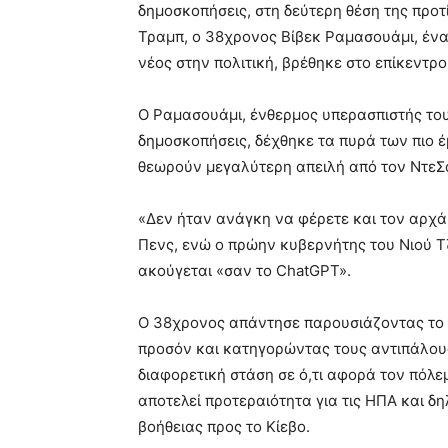
δημοσκοπήσεις, στη δεύτερη θέση της προ
Τραμπ, ο 38χρονος Βίβεκ Ραμασουάμι, ένας
νέος στην πολιτική, βρέθηκε στο επίκεντρο 
Ο Ραμασουάμι, ένθερμος υπερασπιστής του
δημοσκοπήσεις, δέχθηκε τα πυρά των πιο 
θεωρούν μεγαλύτερη απειλή από τον ΝτεΣά
«Δεν ήταν ανάγκη να φέρετε και τον αρχά
Πενς, ενώ ο πρώην κυβερνήτης του Νιού Τζ
ακούγεται «σαν το ChatGPT».
Ο 38χρονος απάντησε παρουσιάζοντας το γ
προσόν και κατηγορώντας τους αντιπάλους 
διαφορετική στάση σε ό,τι αφορά τον πόλε
αποτελεί προτεραιότητα για τις ΗΠΑ και δ
βοήθειας προς το Κίεβο.