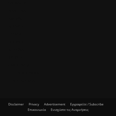
SPONSORS
ΑΘΛΗΤΙΚΑ
ΑΜΕΡΙΚΗ
ΑΠΟΨΕΙΣ
ΕΛΛΑΔΑ
ΙΣΤΟΡΙΕΣ
ΚΟΥΖΙΝΑ
ΚΥΠΡΟΣ
ΟΜΟΓΕΝΕΙΑ
ΓΕΛΟΙΟΓΡΑΦΙΑ
ΤΕΛΕΥΤΑΙΑ ΝΕΑ
Disclaimer
Privacy
Advertisement
Εγγραφείτε / Subscribe
Επικοινωνία
Ενισχύστε τις Αναμνήσεις