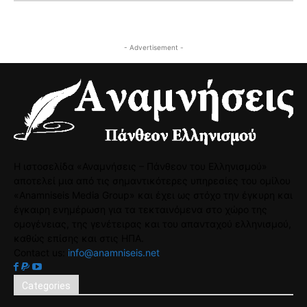
- Advertisement -
Η ιστοσελίδα «Αναμνήσεις – Πάνθεον του Ελληνισμού»
αποτελεί μια από τις σημαντικότερες υπηρεσίες του ομίλου
«Anamniseis Media Group» και έχει ως στόχο την έγκυρη και
έγκαιρη ενημέρωση για τα τεκταινόμενα στο χώρο της
ομογένειας, της γενέτειρας και του απανταχού ελληνισμού,
καθώς επίσης και στις ΗΠΑ.
Contact us:
info@anamniseis.net
Categories