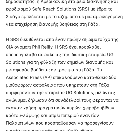
δημοσιότητας, η Αμερικανική εταιρεία διακίνησης και
εφοδιασμού Safe Reach Solutions (SRS) με έδρα το
Σικάγο εμπλέκεται με το αζημίωτο σε μια αμφιλεγόμενη
νέα επιχείρηση διανομής βοήθειας στη Γάζα.
Η SRS διευθύνεται από έναν πρώην αξιωματούχο της
CIA ονόματι Phil Reilly. Η SRS έχει προσλάβει
υπερεργολάβο ασφάλειας την ιδιωτική εταιρεία UG
Solutions για τη φύλαξη των σημείων διανομής και
μεταφοράς βοήθειας σε τρόφιμα στη Γάζα. Το
Associated Press (ΑP) επικαλούμενο καταθέσεις δύο
μισθοφόρων ασφαλείας που υπηρετούν στη Γάζα
συμφερόντων της εταιρείας UG Solutions, μιλώντας
ανώνυμα, δήλωσαν ότι συνάδελφοί τους φέρονται να
έκαναν χρήση πραγματικών πυρών, χειροβομβίδων
κρότου-λάμψης και σπρέι πιπεριού εναντίον
Παλαιστινίων που προσπαθούσαν να προσεγγίσουν
σημεία διανομής ανθρωπιστικής βοήθειας.