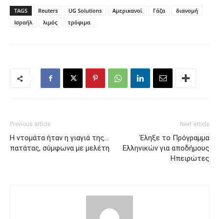
TAGS
Reuters
UG Solutions
Αμερικανοί
Γάζα
διανομή
Ισραήλ
λιμός
τρόφιμα
Previous article
Next article
Η ντομάτα ήταν η γιαγιά της…
Έληξε το Πρόγραμμα
πατάτας, σύμφωνα με μελέτη
Ελληνικών για αποδήμους
Ηπειρώτες