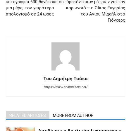
καταγράφει 630 θανάτους σε
δρακόντειων μέτρων για τον
μια μέρα, τον χειρότερο
κορωνοϊό – ο Οίκος Ευγηρίας
απολογισμό σε 24 ώρες
του Αγίου Μιχαήλ στο
Γιόνκερς
Του Δημήτρη Τσάκα
https://www.anamniseis.net/
RELATED ARTICLES
MORE FROM AUTHOR
Απεβίωσε ο θρυλικός λυκειάρχης –