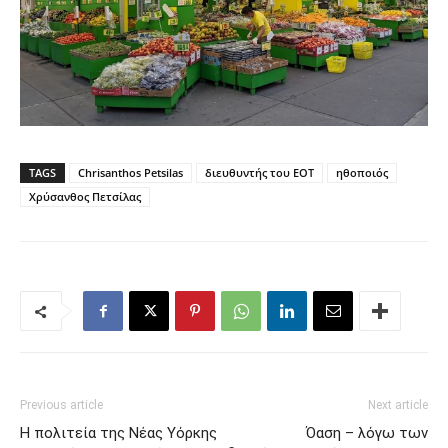
TAGS
Chrisanthos Petsilas
διευθυντής του ΕΟΤ
ηθοποιός
Χρύσανθος Πετσίλας
Previous article
Next article
Η πολιτεία της Νέας Υόρκης
Όαση – λόγω των