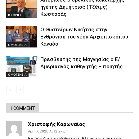
ηγέτης Δημήτριος (Τζέιμς)
Κωσταράς
ΙΣΤΟΡΙΕΣ
O Θυατείρων Νικήτας στην
Ενθρόνιση του νέου Αρχιεπισκόπου
Καναδά
ΟΜΟΓΕΝΕΙΑ
Πρεσβευτής της Μαγνησίας ο Ε/
Αμερικανός καθηγητής – ποιητής
ΟΜΟΓΕΝΕΙΑ
1 COMMENT
Χριστοφής Κορωναίος
April 7, 2020 At 12:27 pm
Εκφράζω την βαθύτατη θλίψη μου για την