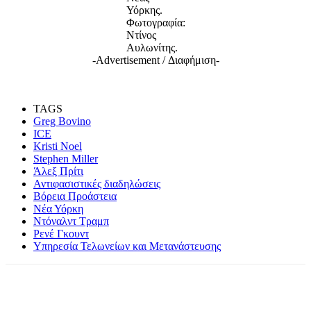
Υόρκης.
Φωτογραφία:
Ντίνος
Αυλωνίτης.
-Advertisement / Διαφήμιση-
TAGS
Greg Bovino
ICE
Kristi Noel
Stephen Miller
Άλεξ Πρίτι
Αντιφασιστικές διαδηλώσεις
Βόρεια Προάστεια
Νέα Υόρκη
Ντόναλντ Τραμπ
Ρενέ Γκουντ
Υπηρεσία Τελωνείων και Μετανάστευσης