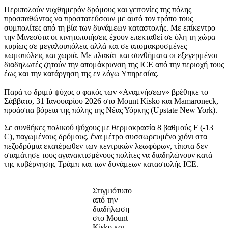
Περιπολούν νυχθημερόν δρόμους και γειτονίες της πόλης
προσπαθώντας να προστατεύσουν με αυτό τον τρόπο τους
συμπολίτες από τη βία των δυνάμεων καταστολής. Με επίκεντρο
την Μινεσότα οι κινητοποιήσεις έχουν επεκταθεί σε όλη τη χώρα
κυρίως σε μεγαλουπόλεις αλλά και σε απομακρυσμένες
κωμοπόλεις και χωριά. Με πλακάτ και συνθήματα οι εξεγερμένοι
διαδηλωτές ζητούν την απομάκρυνση της ICE από την περιοχή τους
έως και την κατάργηση της εν λόγω Υπηρεσίας.
Παρά το δριμύ ψύχος ο φακός των «Αναμνήσεων» βρέθηκε το
Σάββατο, 31 Ιανουαρίου 2026 στο Mount Kisko και Mamaroneck,
προάστια βόρεια της πόλης της Νέας Υόρκης (Upstate New York).
Σε συνθήκες πολικού ψύχους με θερμοκρασία 8 βαθμούς F (-13
C), παγωμένους δρόμους, ένα μέτρο συσσωρευμένο χιόνι στα
πεζοδρόμια εκατέρωθεν των κεντρικών λεωφόρων, τίποτα δεν
σταμάτησε τους αγανακτισμένους πολίτες να διαδηλώνουν κατά
της κυβέρνησης Τράμπ και των δυνάμεων καταστολής ICE.
Στιγμιότυπο
από την
διαδήλωση
στο Mount
Kisko και