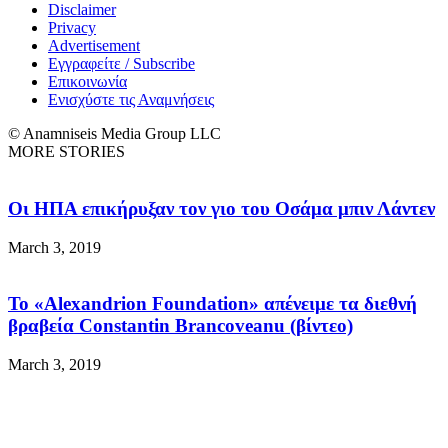
Disclaimer
Privacy
Advertisement
Εγγραφείτε / Subscribe
Επικοινωνία
Ενισχύστε τις Αναμνήσεις
© Anamniseis Media Group LLC
MORE STORIES
Οι ΗΠΑ επικήρυξαν τον γιο του Οσάμα μπιν Λάντεν
March 3, 2019
Το «Alexandrion Foundation» απένειμε τα διεθνή
βραβεία Constantin Brancoveanu (βίντεο)
March 3, 2019