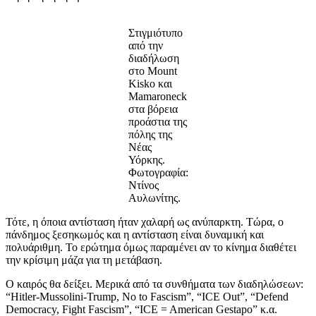
Στιγμιότυπο
από την
διαδήλωση
στο Mount
Kisko και
Mamaroneck
στα βόρεια
προάστια της
πόλης της
Νέας
Υόρκης.
Φωτογραφία:
Ντίνος
Αυλωνίτης.
Τότε, η όποια αντίσταση ήταν χαλαρή ως ανύπαρκτη. Τώρα, ο
πάνδημος ξεσηκωμός και η αντίσταση είναι δυναμική και
πολυάριθμη. Το ερώτημα όμως παραμένει αν το κίνημα διαθέτει
την κρίσιμη μάζα για τη μετάβαση.
Ο καιρός θα δείξει. Μερικά από τα συνθήματα των διαδηλώσεων:
“Hitler-Mussolini-Trump, No to Fascism”, “ICE Out”, “Defend
Democracy, Fight Fascism”, “ICE = American Gestapo” κ.α.