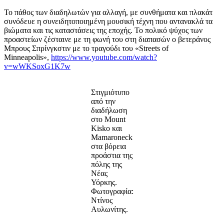
Το πάθος των διαδηλωτών για αλλαγή, με συνθήματα και πλακάτ
συνόδευε η συνειδητοποιημένη μουσική τέχνη που αντανακλά τα
βιώματα και τις καταστάσεις της εποχής. Το πολικό ψύχος των
προαστείων ζέσταινε με τη φωνή του στη διαπασών ο βετεράνος
Μπρους Σπρίνγκστιν με το τραγούδι του «Streets of
Minneapolis»,
https://www.youtube.com/watch?
v=wWKSoxG1K7w
Στιγμιότυπο
από την
διαδήλωση
στο Mount
Kisko και
Mamaroneck
στα βόρεια
προάστια της
πόλης της
Νέας
Υόρκης.
Φωτογραφία:
Ντίνος
Αυλωνίτης.