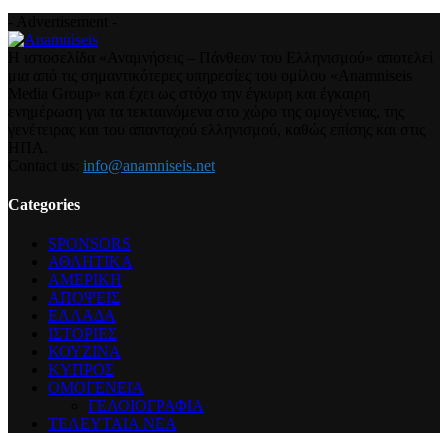
- Advertisement -
Η ιστοσελίδα «Αναμνήσεις – Πάνθεον του Ελληνισμού» αποτελεί
μια από τις σημαντικότερες υπηρεσίες του ομίλου «Anamniseis
Media Group» και έχει ως στόχο την έγκυρη και έγκαιρη
ενημέρωση για τα τεκταινόμενα στο χώρο της ομογένειας, της
γενέτειρας και του απανταχού ελληνισμού, καθώς επίσης και στις
ΗΠΑ.
Contact us:
info@anamniseis.net
Categories
SPONSORS
ΑΘΛΗΤΙΚΑ
ΑΜΕΡΙΚΗ
ΑΠΟΨΕΙΣ
ΕΛΛΑΔΑ
ΙΣΤΟΡΙΕΣ
ΚΟΥΖΙΝΑ
ΚΥΠΡΟΣ
ΟΜΟΓΕΝΕΙΑ
ΓΕΛΟΙΟΓΡΑΦΙΑ
ΤΕΛΕΥΤΑΙΑ ΝΕΑ