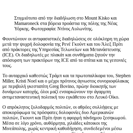
Στιγμιότυπο από την διαδήλωση στο Mount Kisko και
Mamaroneck στα βόρεια προάστια της πόλης της Νέας
Υόρκης. Φωτογραφία: Ντίνος Αυλωνίτης.
Φουντώνουν οι αντιφασιστικές διαδηλώσεις σε ολόκληρη τη χώρα
μετά την ψυχρή δολοφονία της Ρενέ Γκούντ και του Άλεξ Πρίτι
από πράκτορες της Υπηρεσίας Τελωνείων και Μετανάστευσης
(ICE). Οι διαδηλωτές με πλακάτ και συνθήματα ζητούν την
απόσυρση των πρακτόρων της ICE από τα σπίτια και τις γειτονιές
τους.
Το αυταρχικό καθεστώς Τράμπ και τα πρωτοπαλίκαρα του, Stephen
Miller, Kristi Noel και ο μέχρι πρότινος άγνωστος συνοριοφύλακας
με περιβολή γκεσταπίτη Greg Bovino, πρώην διοικητής των
δυνάμεων κατοχής, όλοι μαζί ενσαρκώνουν την άγαρμπη
αντιμεταναστευτική πολιτική του εγκάθετου στο Λευκό Οίκο.
Ο απρόκλητος ξυλοδαρμός πολιτών, οι αθρόες συλλήψεις με
αποκορύφωμα τις πρόσφατες δολοφονίες δυο Αμερικανών
πολιτών, Γκουντ και Πρίτι ήταν η αφορμή πάνδημου ξεσηκωμού.
Μέσα σε λίγο χρόνο, αυθόρμητα, χιλιάδες κάτοικοι της
Μινεάπολης, χωρίς κεντρική καθοδήγηση, συνδεδεμένοι μέσω