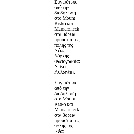
Στιγμιότυπο
από την
διαδήλωση
στο Mount
Kisko και
Mamaroneck
στα βόρεια
προάστια της
πόλης της
Νέας
Υόρκης.
Φωτογραφία:
Ντίνος
Αυλωνίτης.
Στιγμιότυπο
από την
διαδήλωση
στο Mount
Kisko και
Mamaroneck
στα βόρεια
προάστια της
πόλης της
Νέας