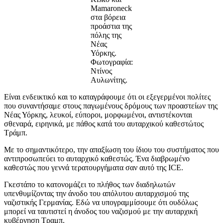
Mamaroneck
στα βόρεια
προάστια της
πόλης της
Νέας
Υόρκης.
Φωτογραφία:
Ντίνος
Αυλωνίτης.
Είναι ενδεικτικό και το καταγράφουμε ότι οι εξεγερμένοι πολίτες
που συναντήσαμε στους παγωμένους δρόμους των προαστείων της
Νέας Υόρκης, λευκοί, εύποροι, μορφωμένοι, αντιστέκονται
σθεναρά, ειρηνικά, με πάθος κατά του αυταρχικού καθεστώτος
Τράμπ.
Με το σημαντικότερο, την απαξίωση του ίδιου του συστήματος που
αντιπροσωπεύει το αυταρχικό καθεστώς. Ένα διαβρωμένο
καθεστώς που γεννά τερατουργήματα σαν αυτό της ICE.
Γκεστάπο το κατονομάζει το πλήθος των διαδηλωτών
υπενθυμίζοντας την άνοδο του απόλυτου αυταρχισμού της
ναζιστικής Γερμανίας. Εδώ να υπογραμμίσουμε ότι ουδόλως
μπορεί να ταυτιστεί η άνοδος του ναζισμού με την αυταρχική
κυβέρνηση Τραμπ.