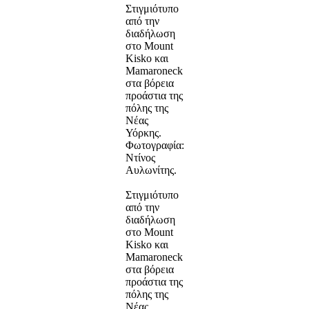
Στιγμιότυπο
από την
διαδήλωση
στο Mount
Kisko και
Mamaroneck
στα βόρεια
προάστια της
πόλης της
Νέας
Υόρκης.
Φωτογραφία:
Ντίνος
Αυλωνίτης.
Στιγμιότυπο
από την
διαδήλωση
στο Mount
Kisko και
Mamaroneck
στα βόρεια
προάστια της
πόλης της
Νέας