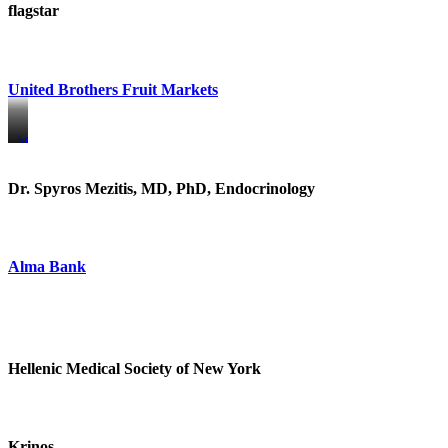
flagstar
United Brothers Fruit Markets
https://www.unitedbrothersfruitmarkets.com/
https://www.unitedbrothersfruitmarkets.com/
Dr. Spyros Mezitis, MD, PhD, Endocrinology
Alma Bank
Hellenic Medical Society of New York
Krinos