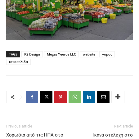
TAGS
K2 Design
Megas Yeeros LLC
website
γύρος
ιστοσελίδα
Previous article
Next article
Χορωδία από τις ΗΠΑ στο
Ικανά στελέχη στο