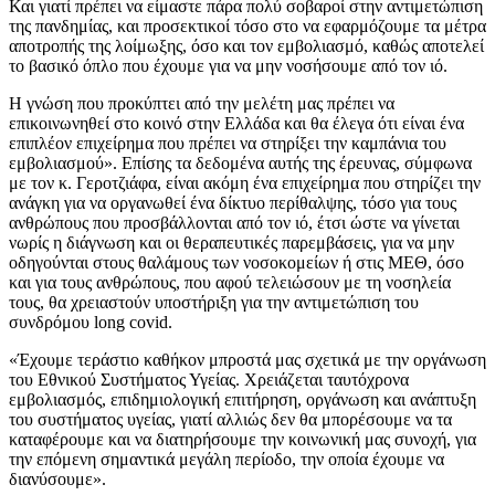
Και γιατί πρέπει να είμαστε πάρα πολύ σοβαροί στην αντιμετώπιση
της πανδημίας, και προσεκτικοί τόσο στο να εφαρμόζουμε τα μέτρα
αποτροπής της λοίμωξης, όσο και τον εμβολιασμό, καθώς αποτελεί
το βασικό όπλο που έχουμε για να μην νοσήσουμε από τον ιό.
Η γνώση που προκύπτει από την μελέτη μας πρέπει να
επικοινωνηθεί στο κοινό στην Ελλάδα και θα έλεγα ότι είναι ένα
επιπλέον επιχείρημα που πρέπει να στηρίξει την καμπάνια του
εμβολιασμού». Επίσης τα δεδομένα αυτής της έρευνας, σύμφωνα
με τον κ. Γεροτζιάφα, είναι ακόμη ένα επιχείρημα που στηρίζει την
ανάγκη για να οργανωθεί ένα δίκτυο περίθαλψης, τόσο για τους
ανθρώπους που προσβάλλονται από τον ιό, έτσι ώστε να γίνεται
νωρίς η διάγνωση και οι θεραπευτικές παρεμβάσεις, για να μην
οδηγούνται στους θαλάμους των νοσοκομείων ή στις ΜΕΘ, όσο
και για τους ανθρώπους, που αφού τελειώσουν με τη νοσηλεία
τους, θα χρειαστούν υποστήριξη για την αντιμετώπιση του
συνδρόμου long covid.
«Έχουμε τεράστιο καθήκον μπροστά μας σχετικά με την οργάνωση
του Εθνικού Συστήματος Υγείας. Χρειάζεται ταυτόχρονα
εμβολιασμός, επιδημιολογική επιτήρηση, οργάνωση και ανάπτυξη
του συστήματος υγείας, γιατί αλλιώς δεν θα μπορέσουμε να τα
καταφέρουμε και να διατηρήσουμε την κοινωνική μας συνοχή, για
την επόμενη σημαντικά μεγάλη περίοδο, την οποία έχουμε να
διανύσουμε».