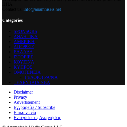
ΗΠΑ.
Contact us:
info@anamniseis.net
Categories
SPONSORS
ΑΘΛΗΤΙΚΑ
ΑΜΕΡΙΚΗ
ΑΠΟΨΕΙΣ
ΕΛΛΑΔΑ
ΙΣΤΟΡΙΕΣ
ΚΟΥΖΙΝΑ
ΚΥΠΡΟΣ
ΟΜΟΓΕΝΕΙΑ
ΓΕΛΟΙΟΓΡΑΦΙΑ
ΤΕΛΕΥΤΑΙΑ ΝΕΑ
Disclaimer
Privacy
Advertisement
Εγγραφείτε / Subscribe
Επικοινωνία
Ενισχύστε τις Αναμνήσεις