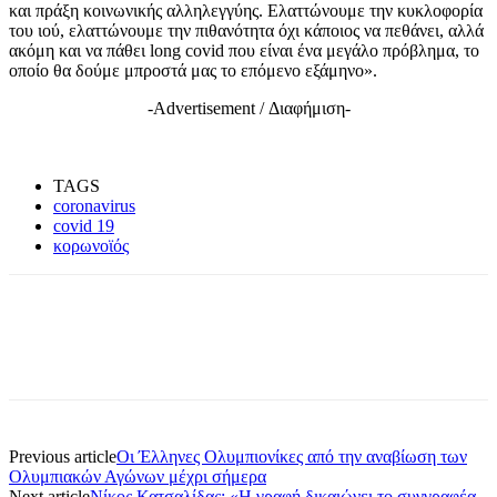
και πράξη κοινωνικής αλληλεγγύης. Ελαττώνουμε την κυκλοφορία
του ιού, ελαττώνουμε την πιθανότητα όχι κάποιος να πεθάνει, αλλά
ακόμη και να πάθει long covid που είναι ένα μεγάλο πρόβλημα, το
οποίο θα δούμε μπροστά μας το επόμενο εξάμηνο».
-Advertisement / Διαφήμιση-
TAGS
coronavirus
covid 19
κορωνοϊός
Previous article
Οι Έλληνες Ολυμπιονίκες από την αναβίωση των
Ολυμπιακών Αγώνων μέχρι σήμερα
Next article
Νίκος Κατσαλίδας: «Η γραφή δικαιώνει το συγγραφέα