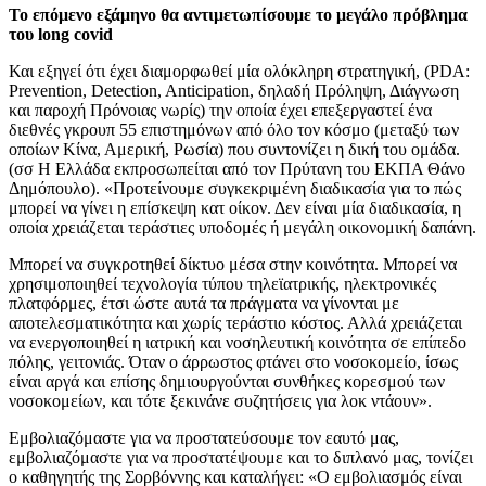
Το επόμενο εξάμηνο θα αντιμετωπίσουμε το μεγάλο πρόβλημα
του long covid
Και εξηγεί ότι έχει διαμορφωθεί μία ολόκληρη στρατηγική, (PDA:
Prevention, Detection, Anticipation, δηλαδή Πρόληψη, Διάγνωση
και παροχή Πρόνοιας νωρίς) την οποία έχει επεξεργαστεί ένα
διεθνές γκρουπ 55 επιστημόνων από όλο τον κόσμο (μεταξύ των
οποίων Κίνα, Αμερική, Ρωσία) που συντονίζει η δική του ομάδα.
(σσ Η Ελλάδα εκπροσωπείται από τον Πρύτανη του ΕΚΠΑ Θάνο
Δημόπουλο). «Προτείνουμε συγκεκριμένη διαδικασία για το πώς
μπορεί να γίνει η επίσκεψη κατ οίκον. Δεν είναι μία διαδικασία, η
οποία χρειάζεται τεράστιες υποδομές ή μεγάλη οικονομική δαπάνη.
Μπορεί να συγκροτηθεί δίκτυο μέσα στην κοινότητα. Μπορεί να
χρησιμοποιηθεί τεχνολογία τύπου τηλεϊατρικής, ηλεκτρονικές
πλατφόρμες, έτσι ώστε αυτά τα πράγματα να γίνονται με
αποτελεσματικότητα και χωρίς τεράστιο κόστος. Αλλά χρειάζεται
να ενεργοποιηθεί η ιατρική και νοσηλευτική κοινότητα σε επίπεδο
πόλης, γειτονιάς. Όταν ο άρρωστος φτάνει στο νοσοκομείο, ίσως
είναι αργά και επίσης δημιουργούνται συνθήκες κορεσμού των
νοσοκομείων, και τότε ξεκινάνε συζητήσεις για λοκ ντάουν».
Εμβολιαζόμαστε για να προστατεύσουμε τον εαυτό μας,
εμβολιαζόμαστε για να προστατέψουμε και το διπλανό μας, τονίζει
ο καθηγητής της Σορβόννης και καταλήγει: «Ο εμβολιασμός είναι