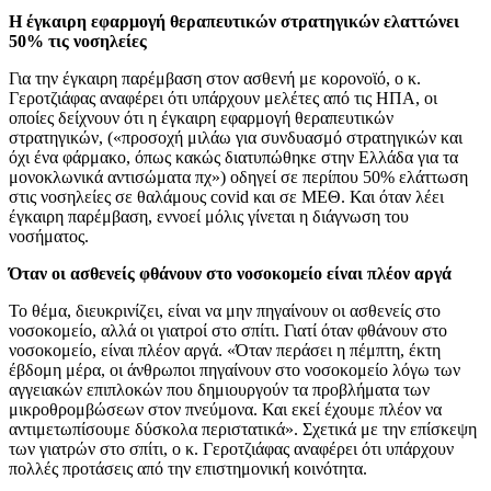
Η έγκαιρη εφαρμογή θεραπευτικών στρατηγικών ελαττώνει
50% τις νοσηλείες
Για την έγκαιρη παρέμβαση στον ασθενή με κορονοϊό, ο κ.
Γεροτζιάφας αναφέρει ότι υπάρχουν μελέτες από τις ΗΠΑ, οι
οποίες δείχνουν ότι η έγκαιρη εφαρμογή θεραπευτικών
στρατηγικών, («προσοχή μιλάω για συνδυασμό στρατηγικών και
όχι ένα φάρμακο, όπως κακώς διατυπώθηκε στην Ελλάδα για τα
μονοκλωνικά αντισώματα πχ») οδηγεί σε περίπου 50% ελάττωση
στις νοσηλείες σε θαλάμους covid και σε ΜΕΘ. Και όταν λέει
έγκαιρη παρέμβαση, εννοεί μόλις γίνεται η διάγνωση του
νοσήματος.
Όταν οι ασθενείς φθάνουν στο νοσοκομείο είναι πλέον αργά
Το θέμα, διευκρινίζει, είναι να μην πηγαίνουν οι ασθενείς στο
νοσοκομείο, αλλά οι γιατροί στο σπίτι. Γιατί όταν φθάνουν στο
νοσοκομείο, είναι πλέον αργά. «Όταν περάσει η πέμπτη, έκτη
έβδομη μέρα, οι άνθρωποι πηγαίνουν στο νοσοκομείο λόγω των
αγγειακών επιπλοκών που δημιουργούν τα προβλήματα των
μικροθρομβώσεων στον πνεύμονα. Και εκεί έχουμε πλέον να
αντιμετωπίσουμε δύσκολα περιστατικά». Σχετικά με την επίσκεψη
των γιατρών στο σπίτι, ο κ. Γεροτζιάφας αναφέρει ότι υπάρχουν
πολλές προτάσεις από την επιστημονική κοινότητα.