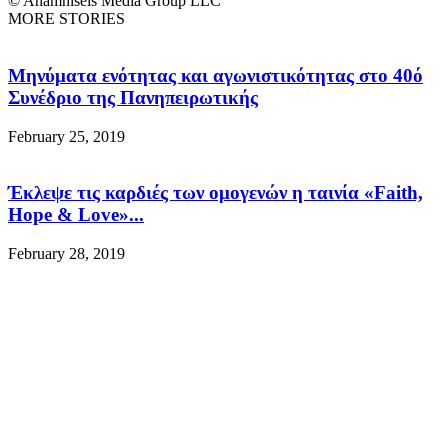
© Anamniseis Media Group LLC
MORE STORIES
Μηνύματα ενότητας και αγωνιστικότητας στο 40ό
Συνέδριο της Πανηπειρωτικής
February 25, 2019
Έκλεψε τις καρδιές των ομογενών η ταινία «Faith,
Hope & Love»...
February 28, 2019