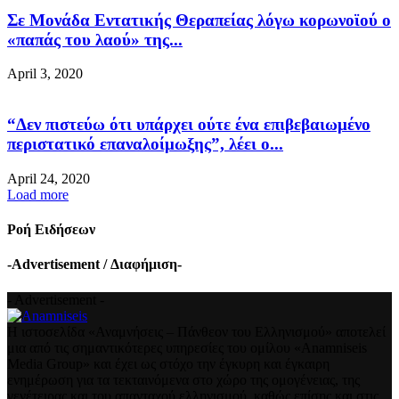
Σε Μονάδα Εντατικής Θεραπείας λόγω κορωνοϊού ο
«παπάς του λαού» της...
April 3, 2020
“Δεν πιστεύω ότι υπάρχει ούτε ένα επιβεβαιωμένο
περιστατικό επαναλοίμωξης”, λέει ο...
April 24, 2020
Load more
Ροή Ειδήσεων
-Advertisement / Διαφήμιση-
- Advertisement -
Η ιστοσελίδα «Αναμνήσεις – Πάνθεον του Ελληνισμού» αποτελεί
μια από τις σημαντικότερες υπηρεσίες του ομίλου «Anamniseis
Media Group» και έχει ως στόχο την έγκυρη και έγκαιρη
ενημέρωση για τα τεκταινόμενα στο χώρο της ομογένειας, της
γενέτειρας και του απανταχού ελληνισμού, καθώς επίσης και στις