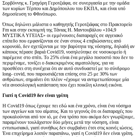
Σορβόννης κ. Γρηγόρη Γεροτζιάφα, σε συνεργασία με την ομάδα
των κυρίων Τέρπου και Δημόπουλου του ΕΚΠΑ, και είναι υπό
δημοσίευση το Φθινόπωρο.
Όπως δηλώνει μάλιστα ο καθηγητής Γεροτζιάφας στο Πρακτορείο
Fm και στην εκπομπή της Τάνιας Η. Μαντουβάλου «104,9
ΜΥΣΤΙΚΑ ΥΓΕΙΑΣ» οι εμμένουσες διαταραχές σε αγγειακό
επίπεδο που εμφανίζονται σε έναν στους 4 επιβιώσαντες από
κορονοϊό, δεν σχετίζονται με την βαρύτητα της νόσησης, δηλαδή αν
κάποιος πέρασε βαριά Covid19, νοσηλεύτηκε σε νοσοκομείο ή
παρέμεινε στο σπίτι. Το 25% είναι ένα μεγάλο ποσοστό που δεν το
περιμέναμε, τονίζει ο διακεκριμένος αιματολόγος, για να
προσθέσει στη συνέχεια ότι αν αυτό συνδυαστεί με το σύνδρομο
long- covid, που παρουσιάζεται επίσης στο 25 με 30% των
ανθρώπων, σημαίνει ότι πλέον «έχουμε να αντιμετωπίσουμε μία
νέα ανοσολογική κατάσταση που έχει ποικίλη κλινική εικόνα.
Γιατί η Covid19 δεν είναι γρίπη
Η Covid19 όπως έχουμε πει εδώ και ένα χρόνο, είναι ένα νόσημα
των αγγείων και του αίματος. Και το γεγονός ότι οι διαταραχές που
προκαλούνται από τον ιό, με ένα τρόπο που ακόμα δεν γνωρίζουμε,
παραμένουν τουλάχιστον δύο μήνες μετά την νόσηση, είναι
εντυπωσιακό, γιατί συνήθως δεν συμβαίνει έτσι στις κοινές ιώσεις.
Ένα επιχείρημα λοιπόν παραπάνω, γιατί η Covid19 δεν είναι γρίπη.