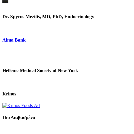
https://www.unitedbrothersfruitmarkets.com/
https://www.unitedbrothersfruitmarkets.com/
Dr. Spyros Mezitis, MD, PhD, Endocrinology
Alma Bank
Hellenic Medical Society of New York
Krinos
Πιο Διαβασμένα