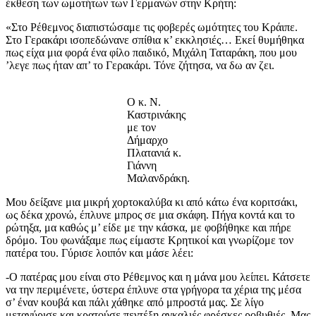
έκθεση των ωμοτήτων των Γερμανών στην Κρήτη:
«Στο Ρέθεμνος διαπιστώσαμε τις φοβερές ωμότητες του Κράιπε.
Στο Γερακάρι ισοπεδώνανε σπίθια κ’ εκκλησιές… Εκεί θυμήθηκα
πως είχα μια φορά ένα φίλο παιδικό, Μιχάλη Ταταράκη, που μου
’λεγε πως ήταν απ’ το Γερακάρι. Τόνε ζήτησα, να δω αν ζει.
Ο κ. Ν.
Καστρινάκης
με τον
Δήμαρχο
Πλατανιά κ.
Γιάννη
Μαλανδράκη.
Μου δείξανε μια μικρή χορτοκαλύβα κι από κάτω ένα κοριτσάκι,
ως δέκα χρονώ, έπλυνε μπρος σε μια σκάφη. Πήγα κοντά και το
ρώτηξα, μα καθώς μ’ είδε με την κάσκα, με φοβήθηκε και πήρε
δρόμο. Του φωνάξαμε πως είμαστε Κρητικοί και γνωρίζομε τον
πατέρα του. Γύρισε λοιπόν και μάσε λέει:
-Ο πατέρας μου είναι στο Ρέθεμνος και η μάνα μου λείπει. Κάτσετε
να την περιμένετε, ύστερα έπλυνε στα γρήγορα τα χέρια της μέσα
σ’ έναν κουβά και πάλι χάθηκε από μπροστά μας. Σε λίγο
μεταγύρισε και κρατούσε πεντέξη αγκαλιές φρέσκες ροβυθιές. Μας