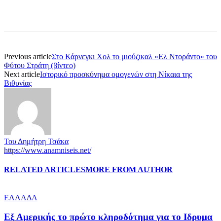
Previous article
Στο Κάρνεγκι Χολ το μιούζικαλ «Ελ Ντοράντο» του
Φύτου Στράτη (βίντεο)
Next article
Ιστορικό προσκύνημα ομογενών στη Νίκαια της
Βιθυνίας
Του Δημήτρη Τσάκα
https://www.anamniseis.net/
RELATED ARTICLES
MORE FROM AUTHOR
ΕΛΛΑΔΑ
Εξ Αμερικής το πρώτο κληροδότημα για το Ιδρυμα