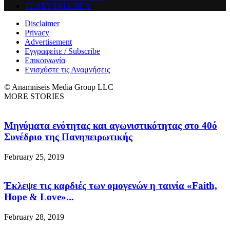
ΤΕΛΕΥΤΑΙΑ ΝΕΑ
Disclaimer
Privacy
Advertisement
Εγγραφείτε / Subscribe
Επικοινωνία
Ενισχύστε τις Αναμνήσεις
© Anamniseis Media Group LLC
MORE STORIES
Μηνύματα ενότητας και αγωνιστικότητας στο 40ό
Συνέδριο της Πανηπειρωτικής
February 25, 2019
Έκλεψε τις καρδιές των ομογενών η ταινία «Faith,
Hope & Love»...
February 28, 2019