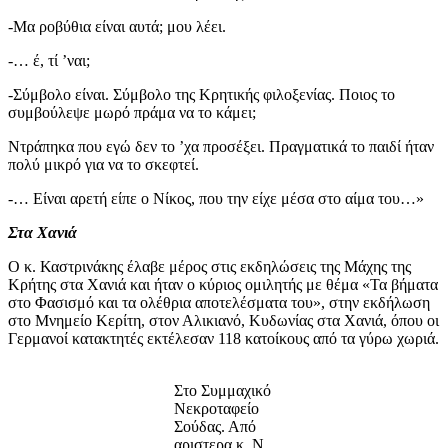
-Μα ροβύθια είναι αυτά; μου λέει.
-… έ, τί ’ναι;
-Σύμβολο είναι. Σύμβολο της Κρητικής φιλοξενίας. Ποιος το
συμβούλεψε μωρό πράμα να το κάμει;
Ντράπηκα που εγώ δεν το ’χα προσέξει. Πραγματικά το παιδί ήταν
πολύ μικρό για να το σκεφτεί.
-… Είναι αρετή είπε ο Νίκος, που την είχε μέσα στο αίμα του…»
Στα Χανιά
Ο κ. Καστρινάκης έλαβε μέρος στις εκδηλώσεις της Μάχης της
Κρήτης στα Χανιά και ήταν ο κύριος ομιλητής με θέμα «Τα βήματα
στο Φασισμό και τα ολέθρια αποτελέσματα του», στην εκδήλωση
στο Μνημείο Κερίτη, στον Αλικιανό, Κυδωνίας στα Χανιά, όπου οι
Γερμανοί κατακτητές εκτέλεσαν 118 κατοίκους από τα γύρω χωριά.
Στο Συμμαχικό
Νεκροταφείο
Σούδας. Από
αριστερα κ, Ν.