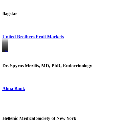
flagstar
United Brothers Fruit Markets
https://www.unitedbrothersfruitmarkets.com/
https://www.unitedbrothersfruitmarkets.com/
Dr. Spyros Mezitis, MD, PhD, Endocrinology
Alma Bank
Hellenic Medical Society of New York