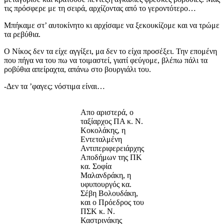
τις πρόσφερε με τη σειρά, αρχίζοντας από το γεροντότερο…
Μπήκαμε στ’ αυτοκίνητο κι αρχίσαμε να ξεκουκίζομε και να τρώμε
τα ρεβύθια.
Ο Νίκος δεν τα είχε αγγίξει, μα δεν το είχα προσέξει. Την επομένη
που πήγα να του πω να τοιμαστεί, γιατί φεύγομε, βλέπω πάλι τα
ροβύθια απείραχτα, απάνω στο βουργιάλι του.
-Δεν τα ’φαγες; νόστιμα είναι…
Απο αριστερά, ο
ταξίαρχος ΠΑ κ. Ν.
Κοκολάκης, η
Εντεταλμένη
Αντιπεριφερειάρχης
Αποδήμων της ΠΚ
κα. Σοφία
Μαλανδράκη, η
υφυπουργός κα.
Σέβη Βολουδάκη,
και ο Πρόεδρος του
ΠΣΚ κ. Ν.
Καστρινάκης