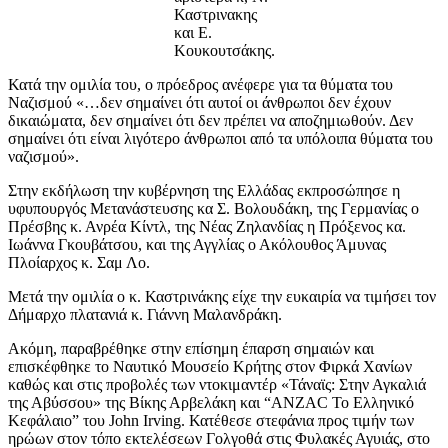
Καστρινακης
και Ε.
Κουκουτσάκης.
Κατά την ομιλία του, ο πρόεδρος ανέφερε για τα θύματα του
Ναζισμού «…δεν σημαίνει ότι αυτοί οι άνθρωποι δεν έχουν
δικαιώματα, δεν σημαίνει ότι δεν πρέπει να αποζημιωθούν. Δεν
σημαίνει ότι είναι λιγότερο άνθρωποι από τα υπόλοιπα θύματα του
ναζισμού».
Στην εκδήλωση την κυβέρνηση της Ελλάδας εκπροσώπησε η
υφυπουργός Μετανάστευσης κα Σ. Βολουδάκη, της Γερμανίας ο
Πρέσβης κ. Ανρέα Κίντλ, της Νέας Ζηλανδίας η Πρόξενος κα.
Ιωάννα Γκουβάτσου, και της Αγγλίας ο Ακόλουθος Άμυνας
Πλοίαρχος κ. Σαμ Λο.
Μετά την ομιλία ο κ. Καστρινάκης είχε την ευκαιρία να τιμήσει τον
Δήμαρχο πλατανιά κ. Γιάννη Μαλανδράκη.
Ακόμη, παραβρέθηκε στην επίσημη έπαρση σημαιών και
επισκέφθηκε το Ναυτικό Μουσείο Κρήτης στον Φιρκά Χανίων
καθώς και στις προβολές των ντοκιμαντέρ «Τάναϊς: Στην Αγκαλιά
της Αβύσσου» της Βίκης Αρβελάκη και “ANZAC Το Ελληνικό
Κεφάλαιο” του John Irving. Κατέθεσε στεφάνια προς τιμήν των
ηρώων στον τόπο εκτελέσεων Γολγοθά στις Φυλακές Αγυιάς, στο