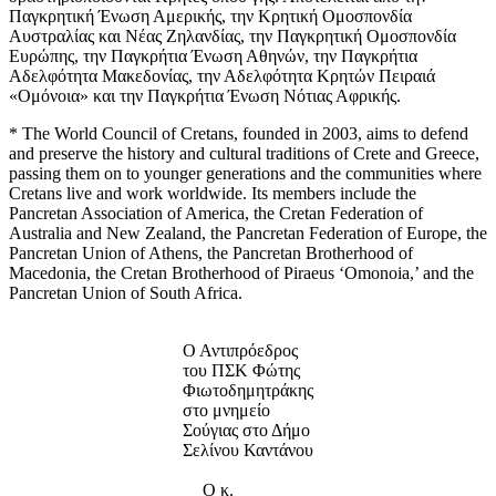
Παγκρητική Ένωση Αμερικής, την Κρητική Ομοσπονδία
Αυστραλίας και Νέας Ζηλανδίας, την Παγκρητική Ομοσπονδία
Ευρώπης, την Παγκρήτια Ένωση Αθηνών, την Παγκρήτια
Αδελφότητα Μακεδονίας, την Αδελφότητα Κρητών Πειραιά
«Ομόνοια» και την Παγκρήτια Ένωση Νότιας Αφρικής.
* The World Council of Cretans, founded in 2003, aims to defend
and preserve the history and cultural traditions of Crete and Greece,
passing them on to younger generations and the communities where
Cretans live and work worldwide. Its members include the
Pancretan Association of America, the Cretan Federation of
Australia and New Zealand, the Pancretan Federation of Europe, the
Pancretan Union of Athens, the Pancretan Brotherhood of
Macedonia, the Cretan Brotherhood of Piraeus ‘Omonoia,’ and the
Pancretan Union of South Africa.
Ο Αντιπρόεδρος
του ΠΣΚ Φώτης
Φιωτοδημητράκης
στο μνημείο
Σούγιας στο Δήμο
Σελίνου Καντάνου
Ο κ.