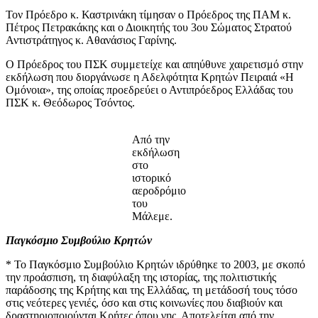
Τον Πρόεδρο κ. Καστρινάκη τίμησαν ο Πρόεδρος της ΠΑΜ κ.
Πέτρος Πετρακάκης και ο Διοικητής του 3ου Σώματος Στρατού
Αντιστράτηγος κ. Αθανάσιος Γαρίνης.
Ο Πρόεδρος του ΠΣΚ συμμετείχε και απηύθυνε χαιρετισμό στην
εκδήλωση που διοργάνωσε η Αδελφότητα Κρητών Πειραιά «Η
Ομόνοια», της οποίας προεδρεύει ο Αντιπρόεδρος Ελλάδας του
ΠΣΚ κ. Θεόδωρος Τσόντος.
Από την
εκδήλωση
στο
ιστορικό
αεροδρόμιο
του
Μάλεμε.
Παγκόσμιο Συμβούλιο Κρητών
* Το Παγκόσμιο Συμβούλιο Κρητών ιδρύθηκε το 2003, με σκοπό
την προάσπιση, τη διαφύλαξη της ιστορίας, της πολιτιστικής
παράδοσης της Κρήτης και της Ελλάδας, τη μετάδοσή τους τόσο
στις νεότερες γενιές, όσο και στις κοινωνίες που διαβιούν και
δραστηριοποιούνται Κρήτες όπου γης. Αποτελείται από την