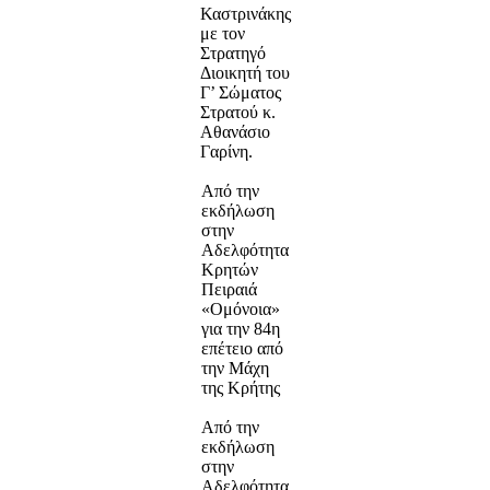
Καστρινάκης
με τον
Στρατηγό
Διοικητή του
Γ’ Σώματος
Στρατού κ.
Αθανάσιο
Γαρίνη.
Από την
εκδήλωση
στην
Αδελφότητα
Κρητών
Πειραιά
«Ομόνοια»
για την 84η
επέτειο από
την Μάχη
της Κρήτης
Από την
εκδήλωση
στην
Αδελφότητα