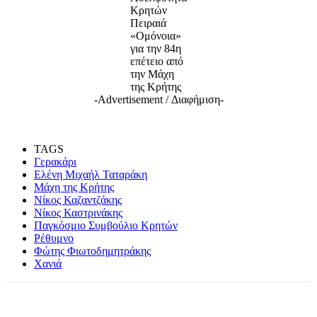
Κρητών
Πειραιά
«Ομόνοια»
για την 84η
επέτειο από
την Μάχη
της Κρήτης
-Advertisement / Διαφήμιση-
TAGS
Γερακάρι
Ελένη Μιχαήλ Ταταράκη
Μάχη της Κρήτης
Νίκος Καζαντζάκης
Νίκος Καστρινάκης
Παγκόσμιο Συμβούλιο Κρητών
Ρέθυμνο
Φώτης Φιωτοδημητράκης
Χανιά