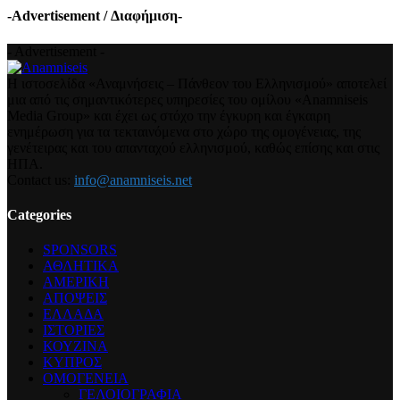
-Advertisement / Διαφήμιση-
- Advertisement -
Η ιστοσελίδα «Αναμνήσεις – Πάνθεον του Ελληνισμού» αποτελεί
μια από τις σημαντικότερες υπηρεσίες του ομίλου «Anamniseis
Media Group» και έχει ως στόχο την έγκυρη και έγκαιρη
ενημέρωση για τα τεκταινόμενα στο χώρο της ομογένειας, της
γενέτειρας και του απανταχού ελληνισμού, καθώς επίσης και στις
ΗΠΑ.
Contact us:
info@anamniseis.net
Categories
SPONSORS
ΑΘΛΗΤΙΚΑ
ΑΜΕΡΙΚΗ
ΑΠΟΨΕΙΣ
ΕΛΛΑΔΑ
ΙΣΤΟΡΙΕΣ
ΚΟΥΖΙΝΑ
ΚΥΠΡΟΣ
ΟΜΟΓΕΝΕΙΑ
ΓΕΛΟΙΟΓΡΑΦΙΑ