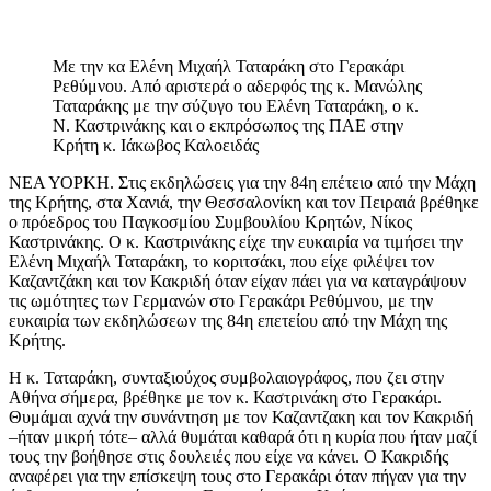
Με την κα Ελένη Μιχαήλ Ταταράκη στο Γερακάρι
Ρεθύμνου. Από αριστερά ο αδερφός της κ. Μανώλης
Ταταράκης με την σύζυγο του Ελένη Ταταράκη, ο κ.
Ν. Καστρινάκης και ο εκπρόσωπος της ΠΑΕ στην
Κρήτη κ. Ιάκωβος Καλοειδάς
ΝΕΑ ΥΟΡΚΗ. Στις εκδηλώσεις για την 84η επέτειο από την Μάχη
της Κρήτης, στα Χανιά, την Θεσσαλονίκη και τον Πειραιά βρέθηκε
ο πρόεδρος του Παγκοσμίου Συμβουλίου Κρητών, Νίκος
Καστρινάκης. Ο κ. Καστρινάκης είχε την ευκαιρία να τιμήσει την
Ελένη Μιχαήλ Ταταράκη, το κοριτσάκι, που είχε φιλέψει τον
Καζαντζάκη και τον Κακριδή όταν είχαν πάει για να καταγράψουν
τις ωμότητες των Γερμανών στο Γερακάρι Ρεθύμνου, με την
ευκαιρία των εκδηλώσεων της 84η επετείου από την Μάχη της
Κρήτης.
Η κ. Ταταράκη, συνταξιούχος συμβολαιογράφος, που ζει στην
Αθήνα σήμερα, βρέθηκε με τον κ. Καστρινάκη στο Γερακάρι.
Θυμάμαι αχνά την συνάντηση με τον Καζαντζακη και τον Κακριδή
–ήταν μικρή τότε– αλλά θυμάται καθαρά ότι η κυρία που ήταν μαζί
τους την βοήθησε στις δουλειές που είχε να κάνει. Ο Κακριδής
αναφέρει για την επίσκεψη τους στο Γερακάρι όταν πήγαν για την