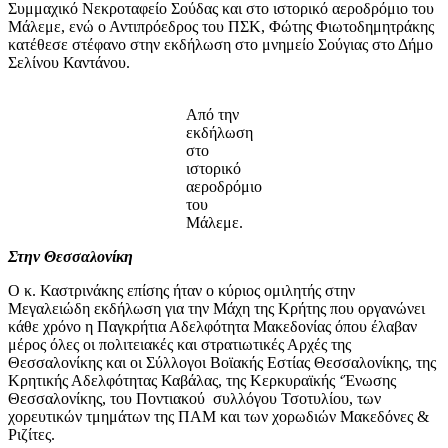
Συμμαχικό Νεκροταφείο Σούδας και στο ιστορικό αεροδρόμιο του
Μάλεμε, ενώ ο Αντιπρόεδρος του ΠΣΚ, Φώτης Φιωτοδημητράκης
κατέθεσε στέφανο στην εκδήλωση στο μνημείο Σούγιας στο Δήμο
Σελίνου Καντάνου.
Από την
εκδήλωση
στο
ιστορικό
αεροδρόμιο
του
Μάλεμε.
Στην Θεσσαλονίκη
Ο κ. Καστρινάκης επίσης ήταν ο κύριος ομιλητής στην
Μεγαλειώδη εκδήλωση για την Μάχη της Κρήτης που οργανώνει
κάθε χρόνο η Παγκρήτια Αδελφότητα Μακεδονίας όπου έλαβαν
μέρος όλες οι πολιτειακές και στρατιωτικές Αρχές της
Θεσσαλονίκης και οι Σύλλογοι Βοϊακής Εστίας Θεσσαλονίκης, της
Κρητικής Αδελφότητας Καβάλας, της Κερκυραϊκής ‘Ένωσης
Θεσσαλονίκης, του Ποντιακού συλλόγου Τσοτυλίου, των
χορευτικών τμημάτων της ΠΑΜ και των χορωδιών Μακεδόνες &
Ριζίτες.