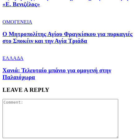
«Ε. Βενιζέλος»
ΟΜΟΓΕΝΕΙΑ
Ο Μητροπολίτης Αγίου Φραγκίσκου για πυρκαγιές
στο Σποκέιν και την Αγία Τριάδα
ΕΛΛΑΔΑ
Χανιά: Τελευταίο μπάνιο για ομογενή στην
Παλαιόχωρα
LEAVE A REPLY