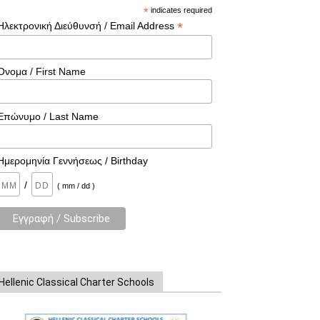
*
indicates required
*
Ηλεκτρονική Διεύθυνσή / Email Address
Όνομα / First Name
Επώνυμο / Last Name
Ημερομηνία Γεννήσεως / Birthday
/
( mm / dd )
Hellenic Classical Charter Schools