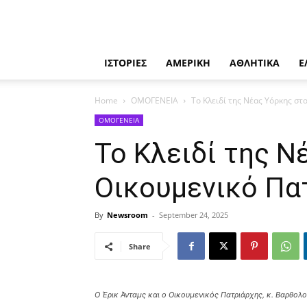
ΙΣΤΟΡΙΕΣ
ΑΜΕΡΙΚΗ
ΑΘΛΗΤΙΚΑ
Ε
Home
ΟΜΟΓΕΝΕΙΑ
Το Κλειδί της Νέας Υόρκης σ
ΟΜΟΓΕΝΕΙΑ
Το Κλειδί της Ν
Οικουμενικό Πα
By
Newsroom
-
September 24, 2025
Share
Ο Έρικ Άνταμς και ο Οικουμενικός Πατριάρχης, κ. Βαρθολ