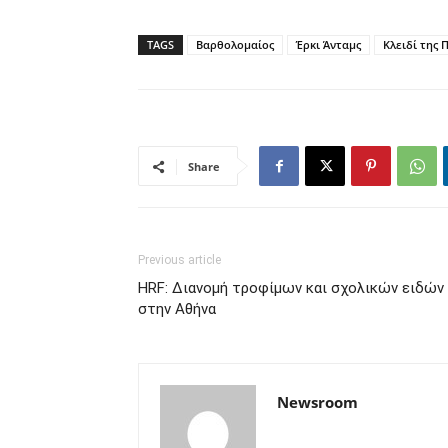
TAGS
Βαρθολομαίος
Έρκι Άνταμς
Κλειδί της 
Share
Previous article
HRF: Διανομή τροφίμων και σχολικών ειδών
στην Αθήνα
Newsroom