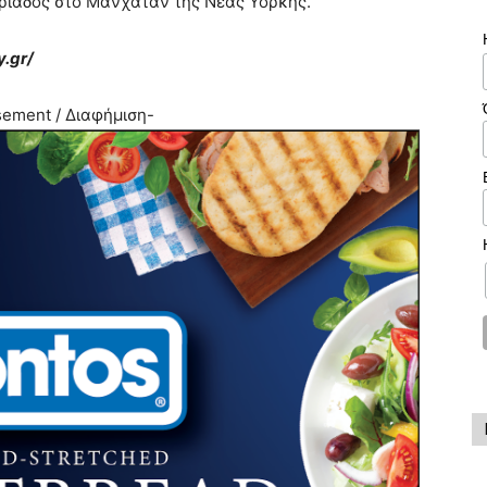
Τριάδος στο Μανχάταν της Νέας Υόρκης.
.gr/
sement / Διαφήμιση-