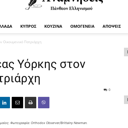
ΛΛΑΔΑ
ΚΥΠΡΟΣ
ΚΟΥΖΙΝΑ
ΟΜΟΓΕΝΕΙΑ
ΑΠΟΨΕΙΣ
Anamniseis
τον Οικουμενικό Πατριάρχη
έας Υόρκης στον
τριάρχη
0
ομαίος. Φωτογραφία: Orthodox Observer/Brittainy Newman.