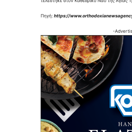
τελέστηκε στον Καθεδρικό Ναό της Αγίας 
Πηγή:
https://www.orthodoxianewsagency
-Adverti