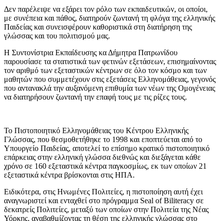
Δεν παρέλειψε να εξάρει τον ρόλο των εκπαιδευτικών, οι οποίοι,
με συνέπεια και πάθος, διατηρούν ζωντανή τη φλόγα της ελληνικής
Παιδείας και συνεισφέρουν καθοριστικά στη διατήρηση της
γλώσσας και του πολιτισμού μας.
Η Συντονίστρια Εκπαίδευσης κα Δήμητρα Πατρωνίδου
παρουσίασε τα στατιστικά των φετινών εξετάσεων, επισημαίνοντας
τον αριθμό των εξεταστικών κέντρων σε όλο τον κόσμο και των
μαθητών που συμμετέχουν στις εξετάσεις Ελληνομάθειας, γεγονός
που αντανακλά την αυξανόμενη επιθυμία των νέων της Ομογένειας
να διατηρήσουν ζωντανή την επαφή τους με τις ρίζες τους.
Το Πιστοποιητικό Ελληνομάθειας του Κέντρου Ελληνικής
Γλώσσας, που θεσμοθετήθηκε το 1998 και εποπτεύεται από το
Υπουργείο Παιδείας, αποτελεί το επίσημο κρατικό πιστοποιητικό
επάρκειας στην ελληνική γλώσσα διεθνώς και διεξάγεται κάθε
χρόνο σε 160 εξεταστικά κέντρα παγκοσμίως, εκ των οποίων 21
εξεταστικά κέντρα βρίσκονται στις ΗΠΑ.
Ειδικότερα, στις Ηνωμένες Πολιτείες, η πιστοποίηση αυτή έχει
αναγνωριστεί και ενταχθεί στο πρόγραμμα Seal of Biliteracy σε
δεκατρείς Πολιτείες, μεταξύ των οποίων στην Πολιτεία της Νέας
Υόρκης, αναβαθμίζοντας τη θέση της ελληνικής γλώσσας στο