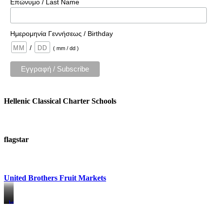
Επώνυμο / Last Name
Ημερομηνία Γεννήσεως / Birthday
/
( mm / dd )
Hellenic Classical Charter Schools
flagstar
United Brothers Fruit Markets
https://www.unitedbrothersfruitmarkets.com/
https://www.unitedbrothersfruitmarkets.com/