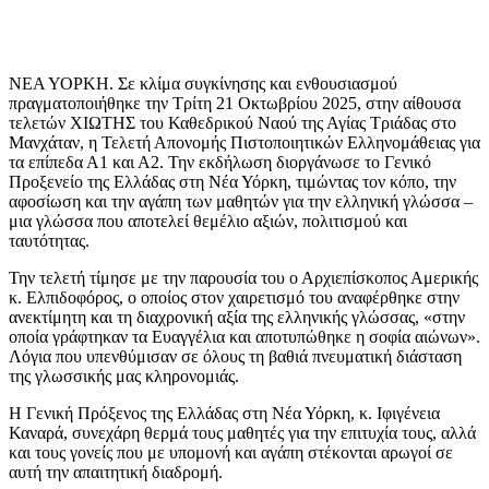
ΝΕΑ ΥΟΡΚΗ. Σε κλίμα συγκίνησης και ενθουσιασμού
πραγματοποιήθηκε την Τρίτη 21 Οκτωβρίου 2025, στην αίθουσα
τελετών ΧΙΩΤΗΣ του Καθεδρικού Ναού της Αγίας Τριάδας στο
Μανχάταν, η Τελετή Απονομής Πιστοποιητικών Ελληνομάθειας για
τα επίπεδα Α1 και Α2. Την εκδήλωση διοργάνωσε το Γενικό
Προξενείο της Ελλάδας στη Νέα Υόρκη, τιμώντας τον κόπο, την
αφοσίωση και την αγάπη των μαθητών για την ελληνική γλώσσα –
μια γλώσσα που αποτελεί θεμέλιο αξιών, πολιτισμού και
ταυτότητας.
Την τελετή τίμησε με την παρουσία του ο Αρχιεπίσκοπος Αμερικής
κ. Ελπιδοφόρος, ο οποίος στον χαιρετισμό του αναφέρθηκε στην
ανεκτίμητη και τη διαχρονική αξία της ελληνικής γλώσσας, «στην
οποία γράφτηκαν τα Ευαγγέλια και αποτυπώθηκε η σοφία αιώνων».
Λόγια που υπενθύμισαν σε όλους τη βαθιά πνευματική διάσταση
της γλωσσικής μας κληρονομιάς.
Η Γενική Πρόξενος της Ελλάδας στη Νέα Υόρκη, κ. Ιφιγένεια
Καναρά, συνεχάρη θερμά τους μαθητές για την επιτυχία τους, αλλά
και τους γονείς που με υπομονή και αγάπη στέκονται αρωγοί σε
αυτή την απαιτητική διαδρομή.