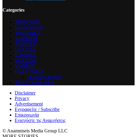
Categories
SPONSORS
Uncategorized
ΑΘΛΗΤΙΚΑ
ΑΜΕΡΙΚΗ
ΑΠΟΨΕΙΣ
ΕΛΛΑΔΑ
ΙΣΤΟΡΙΕΣ
ΚΟΥΖΙΝΑ
ΚΥΠΡΟΣ
ΟΜΟΓΕΝΕΙΑ
ΓΕΛΟΙΟΓΡΑΦΙΑ
ΤΕΛΕΥΤΑΙΑ ΝΕΑ
Disclaimer
Privacy
Advertisement
Εγγραφείτε / Subscribe
Επικοινωνία
Ενισχύστε τις Αναμνήσεις
© Anamniseis Media Group LLC
MORE STORIES