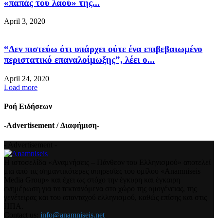
«παπάς του λαού» της...
April 3, 2020
“Δεν πιστεύω ότι υπάρχει ούτε ένα επιβεβαιωμένο
περιστατικό επαναλοίμωξης”, λέει ο...
April 24, 2020
Load more
Ροή Ειδήσεων
-Advertisement / Διαφήμιση-
- Advertisement -
Η ιστοσελίδα «Αναμνήσεις – Πάνθεον του Ελληνισμού» αποτελεί
μια από τις σημαντικότερες υπηρεσίες του ομίλου «Anamniseis
Media Group» και έχει ως στόχο την έγκυρη και έγκαιρη
ενημέρωση για τα τεκταινόμενα στο χώρο της ομογένειας, της
γενέτειρας και του απανταχού ελληνισμού, καθώς επίσης και στις
ΗΠΑ.
Contact us:
info@anamniseis.net