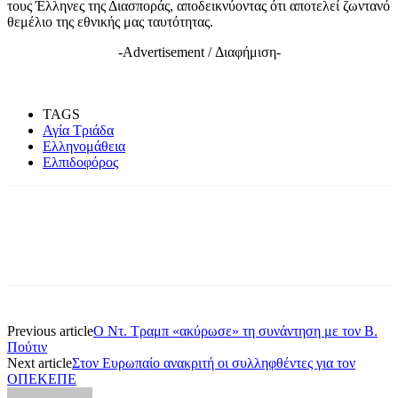
τους Έλληνες της Διασποράς, αποδεικνύοντας ότι αποτελεί ζωντανό
θεμέλιο της εθνικής μας ταυτότητας.
-Advertisement / Διαφήμιση-
TAGS
Αγία Τριάδα
Ελληνομάθεια
Ελπιδοφόρος
Previous article
Ο Ντ. Τραμπ «ακύρωσε» τη συνάντηση με τον Β.
Πούτιν
Next article
Στον Ευρωπαίο ανακριτή οι συλληφθέντες για τον
ΟΠΕΚΕΠΕ