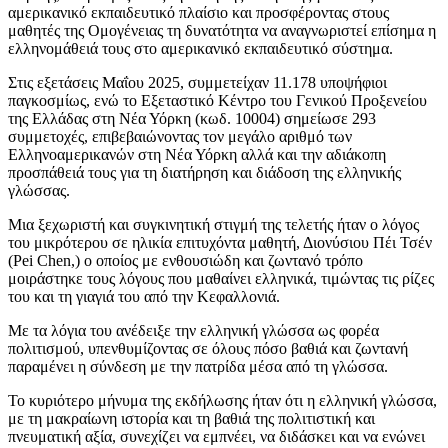
αμερικανικό εκπαιδευτικό πλαίσιο και προσφέροντας στους
μαθητές της Ομογένειας τη δυνατότητα να αναγνωριστεί επίσημα η
ελληνομάθειά τους στο αμερικανικό εκπαιδευτικό σύστημα.
Στις εξετάσεις Μαΐου 2025, συμμετείχαν 11.178 υποψήφιοι
παγκοσμίως, ενώ το Εξεταστικό Κέντρο του Γενικού Προξενείου
της Ελλάδας στη Νέα Υόρκη (κωδ. 10004) σημείωσε 293
συμμετοχές, επιβεβαιώνοντας τον μεγάλο αριθμό των
Ελληνοαμερικανών στη Νέα Υόρκη αλλά και την αδιάκοπη
προσπάθειά τους για τη διατήρηση και διάδοση της ελληνικής
γλώσσας.
Μια ξεχωριστή και συγκινητική στιγμή της τελετής ήταν ο λόγος
του μικρότερου σε ηλικία επιτυχόντα μαθητή, Διονύσιου Πέι Τσέν
(Pei Chen,) ο οποίος με ενθουσιώδη και ζωντανό τρόπο
μοιράστηκε τους λόγους που μαθαίνει ελληνικά, τιμώντας τις ρίζες
του και τη γιαγιά του από την Κεφαλλονιά.
Με τα λόγια του ανέδειξε την ελληνική γλώσσα ως φορέα
πολιτισμού, υπενθυμίζοντας σε όλους πόσο βαθιά και ζωντανή
παραμένει η σύνδεση με την πατρίδα μέσα από τη γλώσσα.
Το κυριότερο μήνυμα της εκδήλωσης ήταν ότι η ελληνική γλώσσα,
με τη μακραίωνη ιστορία και τη βαθιά της πολιτιστική και
πνευματική αξία, συνεχίζει να εμπνέει, να διδάσκει και να ενώνει