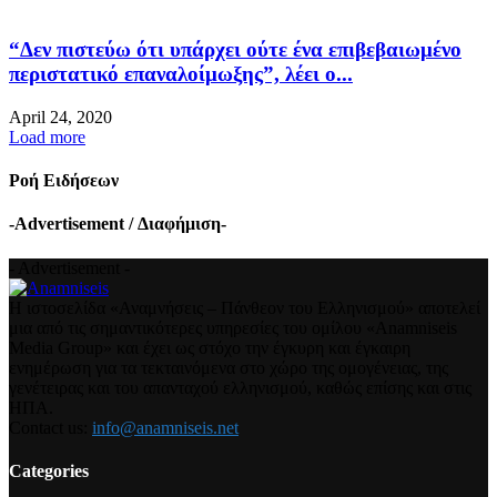
“Δεν πιστεύω ότι υπάρχει ούτε ένα επιβεβαιωμένο
περιστατικό επαναλοίμωξης”, λέει ο...
April 24, 2020
Load more
Ροή Ειδήσεων
-Advertisement / Διαφήμιση-
- Advertisement -
Η ιστοσελίδα «Αναμνήσεις – Πάνθεον του Ελληνισμού» αποτελεί
μια από τις σημαντικότερες υπηρεσίες του ομίλου «Anamniseis
Media Group» και έχει ως στόχο την έγκυρη και έγκαιρη
ενημέρωση για τα τεκταινόμενα στο χώρο της ομογένειας, της
γενέτειρας και του απανταχού ελληνισμού, καθώς επίσης και στις
ΗΠΑ.
Contact us:
info@anamniseis.net
Categories