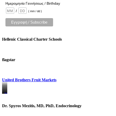
Ημερομηνία Γεννήσεως / Birthday
/
( mm / dd )
Hellenic Classical Charter Schools
flagstar
United Brothers Fruit Markets
https://www.unitedbrothersfruitmarkets.com/
https://www.unitedbrothersfruitmarkets.com/
Dr. Spyros Mezitis, MD, PhD, Endocrinology