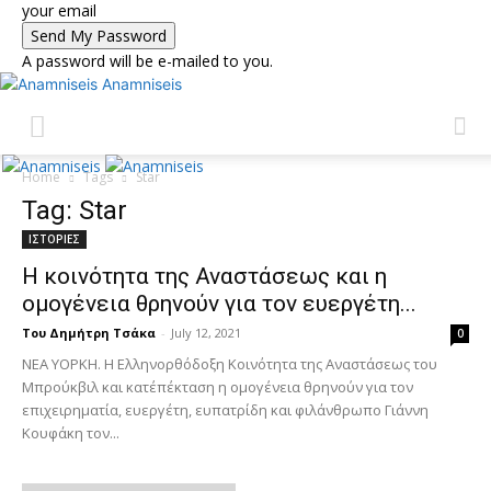
your email
A password will be e-mailed to you.
Anamniseis
Home
Tags
Star
Tag: Star
ΙΣΤΟΡΙΕΣ
Η κοινότητα της Αναστάσεως και η
ομογένεια θρηνούν για τον ευεργέτη...
Του Δημήτρη Τσάκα
-
July 12, 2021
0
ΝΕΑ ΥΟΡΚΗ. Η Ελληνορθόδοξη Κοινότητα της Αναστάσεως του
Μπρούκβιλ και κατ΄επέκταση η ομογένεια θρηνούν για τον
επιχειρηματία, ευεργέτη, ευπατρίδη και φιλάνθρωπο Γιάννη
Κουφάκη τον...