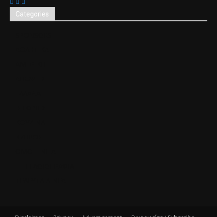
Categories
SPONSORS
ΑΘΛΗΤΙΚΑ
ΑΜΕΡΙΚΗ
ΑΠΟΨΕΙΣ
ΕΛΛΑΔΑ
ΙΣΤΟΡΙΕΣ
ΚΟΥΖΙΝΑ
ΚΥΠΡΟΣ
ΟΜΟΓΕΝΕΙΑ
ΓΕΛΟΙΟΓΡΑΦΙΑ
ΤΕΛΕΥΤΑΙΑ ΝΕΑ