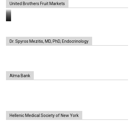
United Brothers Fruit Markets
https://www.unitedbrothersfruitmarkets.com/
https://www.unitedbrothersfruitmarkets.com/
Dr. Spyros Mezitis, MD, PhD, Endocrinology
Alma Bank
Hellenic Medical Society of New York