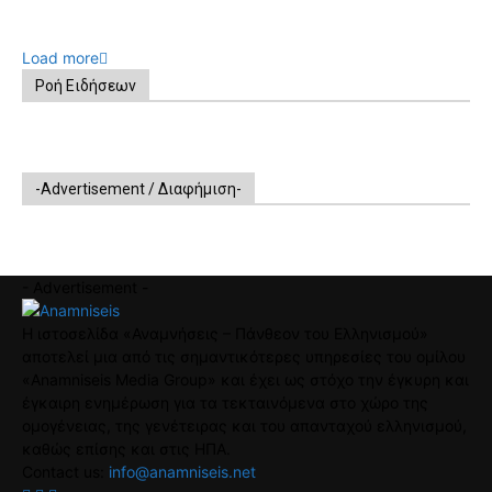
Load more
Ροή Ειδήσεων
-Advertisement / Διαφήμιση-
- Advertisement -
Η ιστοσελίδα «Αναμνήσεις – Πάνθεον του Ελληνισμού»
αποτελεί μια από τις σημαντικότερες υπηρεσίες του ομίλου
«Anamniseis Media Group» και έχει ως στόχο την έγκυρη και
έγκαιρη ενημέρωση για τα τεκταινόμενα στο χώρο της
ομογένειας, της γενέτειρας και του απανταχού ελληνισμού,
καθώς επίσης και στις ΗΠΑ.
Contact us:
info@anamniseis.net