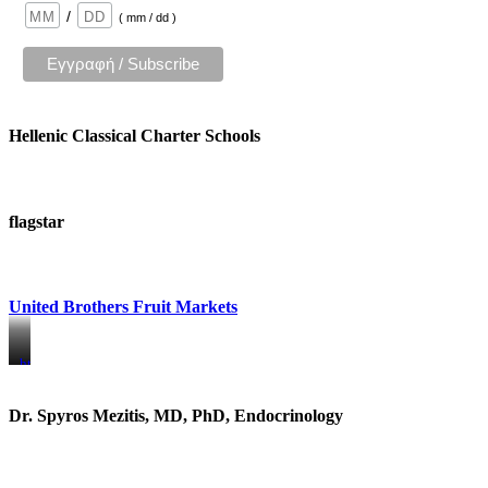
/
( mm / dd )
Hellenic Classical Charter Schools
flagstar
United Brothers Fruit Markets
https://www.unitedbrothersfruitmarkets.com/
https://www.unitedbrothersfruitmarkets.com/
Dr. Spyros Mezitis, MD, PhD, Endocrinology