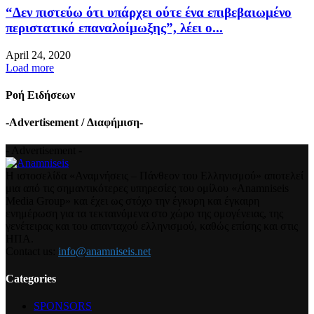
“Δεν πιστεύω ότι υπάρχει ούτε ένα επιβεβαιωμένο
περιστατικό επαναλοίμωξης”, λέει ο...
April 24, 2020
Load more
Ροή Ειδήσεων
-Advertisement / Διαφήμιση-
- Advertisement -
Η ιστοσελίδα «Αναμνήσεις – Πάνθεον του Ελληνισμού» αποτελεί
μια από τις σημαντικότερες υπηρεσίες του ομίλου «Anamniseis
Media Group» και έχει ως στόχο την έγκυρη και έγκαιρη
ενημέρωση για τα τεκταινόμενα στο χώρο της ομογένειας, της
γενέτειρας και του απανταχού ελληνισμού, καθώς επίσης και στις
ΗΠΑ.
Contact us:
info@anamniseis.net
Categories
SPONSORS