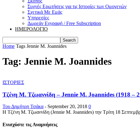
Σκοπός
Συχνές Ερωτήσεις για τις Ιστορίες των Ομογενών
Σχετικά Με Εμάς
Υπηρεσίες
Δωρεάν Εγγραφή / Free Subscription
ΗΜΕΡΟΛΟΓΙΟ
Home
Tags
Jennie M. Joannides
Tag: Jennie M. Joannides
ΙΣΤΟΡΙΕΣ
Τζένη Μ. Τζωαννίδη – Jennie M. Joannides (1918 – 2
Του Δημήτρη Τσάκα
-
September 20, 2018
0
Η Τζένη Μ. Τζωαννίδη (Jennie M. Joannides) την Τρίτη 18 Σεπτεμβρ
Ενισχύστε τις Αναμνήσεις