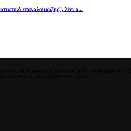
ιστατικό επαναλοίμωξης”, λέει ο...
 από τις σημαντικότερες υπηρεσίες του ομίλου «Anamniseis Media Gr
νταχού ελληνισμού, καθώς επίσης και στις ΗΠΑ.