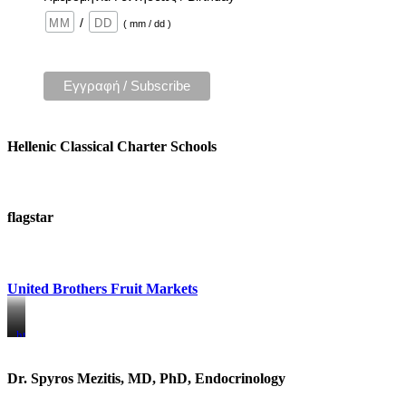
/
( mm / dd )
Hellenic Classical Charter Schools
flagstar
United Brothers Fruit Markets
https://www.unitedbrothersfruitmarkets.com/
https://www.unitedbrothersfruitmarkets.com/
Dr. Spyros Mezitis, MD, PhD, Endocrinology