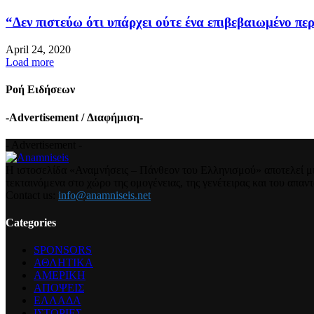
“Δεν πιστεύω ότι υπάρχει ούτε ένα επιβεβαιωμένο περ
April 24, 2020
Load more
Ροή Ειδήσεων
-Advertisement / Διαφήμιση-
- Advertisement -
Η ιστοσελίδα «Αναμνήσεις – Πάνθεον του Ελληνισμού» αποτελεί μια
τεκταινόμενα στο χώρο της ομογένειας, της γενέτειρας και του απα
Contact us:
info@anamniseis.net
Categories
SPONSORS
ΑΘΛΗΤΙΚΑ
ΑΜΕΡΙΚΗ
ΑΠΟΨΕΙΣ
ΕΛΛΑΔΑ
ΙΣΤΟΡΙΕΣ