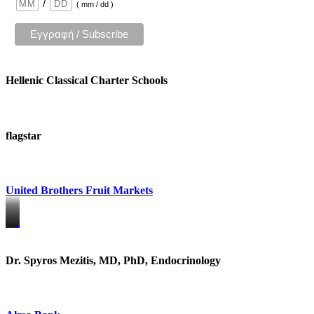
/
( mm / dd )
Hellenic Classical Charter Schools
flagstar
United Brothers Fruit Markets
https://www.unitedbrothersfruitmarkets.com/
https://www.unitedbrothersfruitmarkets.com/
Dr. Spyros Mezitis, MD, PhD, Endocrinology