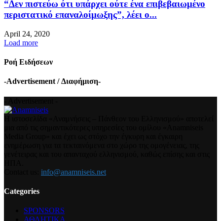
“Δεν πιστεύω ότι υπάρχει ούτε ένα επιβεβαιωμένο
περιστατικό επαναλοίμωξης”, λέει ο...
April 24, 2020
Load more
Ροή Ειδήσεων
-Advertisement / Διαφήμιση-
- Advertisement -
Η ιστοσελίδα «Αναμνήσεις – Πάνθεον του Ελληνισμού» αποτελεί
μια από τις σημαντικότερες υπηρεσίες του ομίλου «Anamniseis
Media Group» και έχει ως στόχο την έγκυρη και έγκαιρη
ενημέρωση για τα τεκταινόμενα στο χώρο της ομογένειας, της
γενέτειρας και του απανταχού ελληνισμού, καθώς επίσης και στις
ΗΠΑ.
Contact us:
info@anamniseis.net
Categories
SPONSORS
ΑΘΛΗΤΙΚΑ