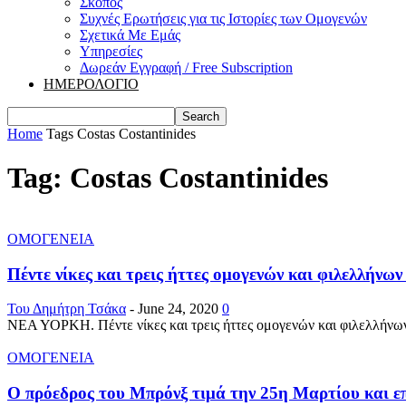
Σκοπός
Συχνές Ερωτήσεις για τις Ιστορίες των Ομογενών
Σχετικά Με Εμάς
Υπηρεσίες
Δωρεάν Εγγραφή / Free Subscription
ΗΜΕΡΟΛΟΓΙΟ
Home
Tags
Costas Costantinides
Tag: Costas Costantinides
ΟΜΟΓΕΝΕΙΑ
Πέντε νίκες και τρεις ήττες ομογενών και φιλελλήνων 
Του Δημήτρη Τσάκα
-
June 24, 2020
0
ΝΕΑ ΥΟΡΚΗ. Πέντε νίκες και τρεις ήττες ομογενών και φιλελλήνων κ
ΟΜΟΓΕΝΕΙΑ
Ο πρόεδρος του Μπρόνξ τιμά την 25η Μαρτίου και επ