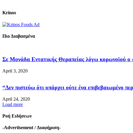
Krinos
Πιο Διαβασμένα
Σε Μονάδα Εντατικής Θεραπείας λόγω κορωνοϊού ο «
April 3, 2020
“Δεν πιστεύω ότι υπάρχει ούτε ένα επιβεβαιωμένο περ
April 24, 2020
Load more
Ροή Ειδήσεων
-Advertisement / Διαφήμιση-