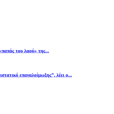
παπάς του λαού» της...
ιστατικό επαναλοίμωξης”, λέει ο...