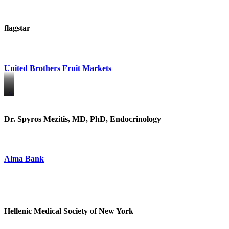
flagstar
United Brothers Fruit Markets
https://www.unitedbrothersfruitmarkets.com/
https://www.unitedbrothersfruitmarkets.com/
Dr. Spyros Mezitis, MD, PhD, Endocrinology
Alma Bank
Hellenic Medical Society of New York