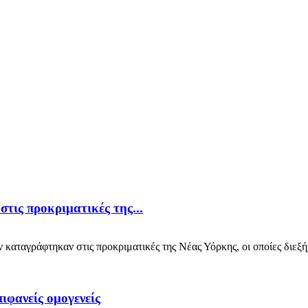
στις προκριματικές της...
αταγράφτηκαν στις προκριματικές της Νέας Υόρκης, οι οποίες διεξήχ
ιφανείς ομογενείς