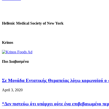
Hellenic Medical Society of New York
Krinos
Πιο Διαβασμένα
Σε Μονάδα Εντατικής Θεραπείας λόγω κορωνοϊού ο «
April 3, 2020
“Δεν πιστεύω ότι υπάρχει ούτε ένα επιβεβαιωμένο περ