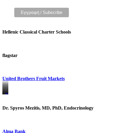
Hellenic Classical Charter Schools
flagstar
United Brothers Fruit Markets
https://www.unitedbrothersfruitmarkets.com/
https://www.unitedbrothersfruitmarkets.com/
Dr. Spyros Mezitis, MD, PhD, Endocrinology
Alma Bank