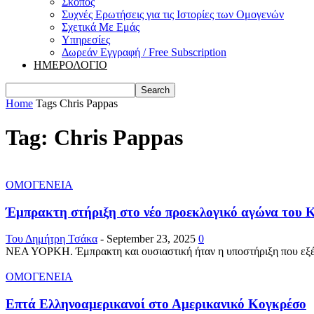
Σκοπός
Συχνές Ερωτήσεις για τις Ιστορίες των Ομογενών
Σχετικά Με Εμάς
Υπηρεσίες
Δωρεάν Εγγραφή / Free Subscription
ΗΜΕΡΟΛΟΓΙΟ
Home
Tags
Chris Pappas
Tag: Chris Pappas
ΟΜΟΓΕΝΕΙΑ
Έμπρακτη στήριξη στο νέο προεκλογικό αγώνα του 
Του Δημήτρη Τσάκα
-
September 23, 2025
0
ΝΕΑ ΥΟΡΚΗ. Έμπρακτη και ουσιαστική ήταν η υποστήριξη που εξέφρ
ΟΜΟΓΕΝΕΙΑ
Επτά Ελληνοαμερικανοί στο Αμερικανικό Κογκρέσο