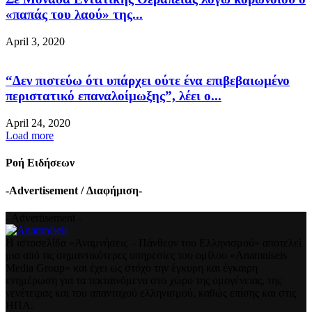
«παπάς του λαού» της...
April 3, 2020
“Δεν πιστεύω ότι υπάρχει ούτε ένα επιβεβαιωμένο
περιστατικό επαναλοίμωξης”, λέει ο...
April 24, 2020
Load more
Ροή Ειδήσεων
-Advertisement / Διαφήμιση-
- Advertisement -
Η ιστοσελίδα «Αναμνήσεις – Πάνθεον του Ελληνισμού» αποτελεί
μια από τις σημαντικότερες υπηρεσίες του ομίλου «Anamniseis
Media Group» και έχει ως στόχο την έγκυρη και έγκαιρη
ενημέρωση για τα τεκταινόμενα στο χώρο της ομογένειας, της
γενέτειρας και του απανταχού ελληνισμού, καθώς επίσης και στις
ΗΠΑ.