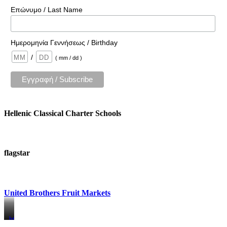
Επώνυμο / Last Name
Ημερομηνία Γεννήσεως / Birthday
/
( mm / dd )
Hellenic Classical Charter Schools
flagstar
United Brothers Fruit Markets
https://www.unitedbrothersfruitmarkets.com/
https://www.unitedbrothersfruitmarkets.com/