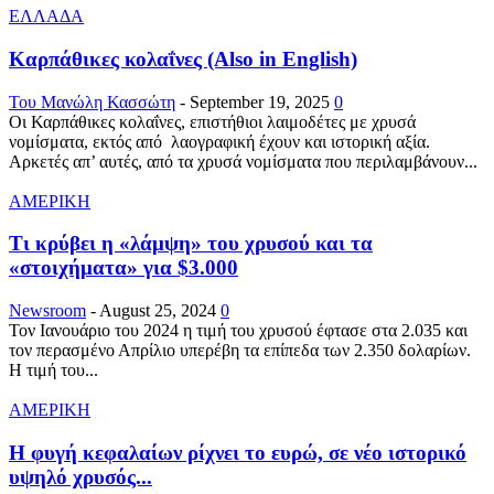
ΕΛΛΑΔΑ
Καρπάθικες κολαΐνες (Also in English)
Του Μανώλη Κασσώτη
-
September 19, 2025
0
Οι Καρπάθικες κολαΐνες, επιστήθιοι λαιμοδέτες με χρυσά
νομίσματα, εκτός από λαογραφική έχουν και ιστορική αξία.
Αρκετές απ’ αυτές, από τα χρυσά νομίσματα που περιλαμβάνουν...
ΑΜΕΡΙΚΗ
Τι κρύβει η «λάμψη» του χρυσού και τα
«στοιχήματα» για $3.000
Newsroom
-
August 25, 2024
0
Τον Ιανουάριο του 2024 η τιμή του χρυσού έφτασε στα 2.035 και
τον περασμένο Απρίλιο υπερέβη τα επίπεδα των 2.350 δολαρίων.
Η τιμή του...
ΑΜΕΡΙΚΗ
Η φυγή κεφαλαίων ρίχνει το ευρώ, σε νέο ιστορικό
υψηλό χρυσός...