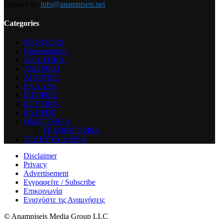
Contact us:
info@anamniseis.net
Categories
SPONSORS
Uncategorized
ΑΘΛΗΤΙΚΑ
ΑΜΕΡΙΚΗ
ΑΠΟΨΕΙΣ
ΕΛΛΑΔΑ
ΙΣΤΟΡΙΕΣ
ΚΟΥΖΙΝΑ
ΚΥΠΡΟΣ
ΟΜΟΓΕΝΕΙΑ
ΓΕΛΟΙΟΓΡΑΦΙΑ
ΤΕΛΕΥΤΑΙΑ ΝΕΑ
Disclaimer
Privacy
Advertisement
Εγγραφείτε / Subscribe
Επικοινωνία
Ενισχύστε τις Αναμνήσεις
© Anamniseis Media Group LLC