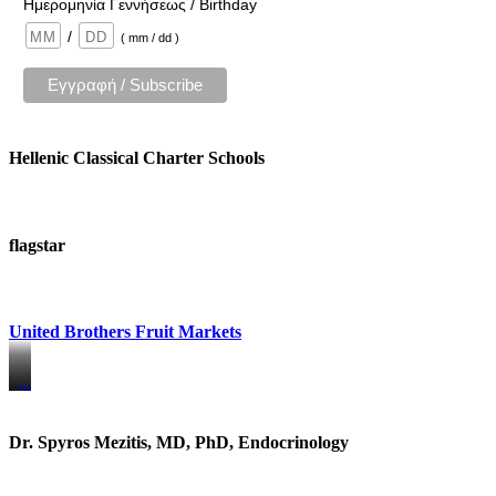
Ημερομηνία Γεννήσεως / Birthday
/
( mm / dd )
Hellenic Classical Charter Schools
flagstar
United Brothers Fruit Markets
https://www.unitedbrothersfruitmarkets.com/
https://www.unitedbrothersfruitmarkets.com/
Dr. Spyros Mezitis, MD, PhD, Endocrinology