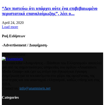
“Δεν πιστεύω ότι υπάρχει ούτε ένα επιβεβαιωμένο
περιστατικό επαναλοίμωξης”, λέει ο...
April 24, 2020
Load more
Ροή Ειδήσεων
-Advertisement / Διαφήμιση-
- Advertisement -
Η ιστοσελίδα «Αναμνήσεις – Πάνθεον του Ελληνισμού» αποτελεί
μια από τις σημαντικότερες υπηρεσίες του ομίλου «Anamniseis
Media Group» και έχει ως στόχο την έγκυρη και έγκαιρη
ενημέρωση για τα τεκταινόμενα στο χώρο της ομογένειας, της
γενέτειρας και του απανταχού ελληνισμού, καθώς επίσης και στις
ΗΠΑ.
Contact us:
info@anamniseis.net
Categories