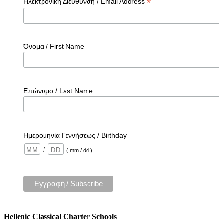
*
Ηλεκτρονική Διεύθυνσή / Email Address
Όνομα / First Name
Επώνυμο / Last Name
Ημερομηνία Γεννήσεως / Birthday
/
( mm / dd )
Hellenic Classical Charter Schools