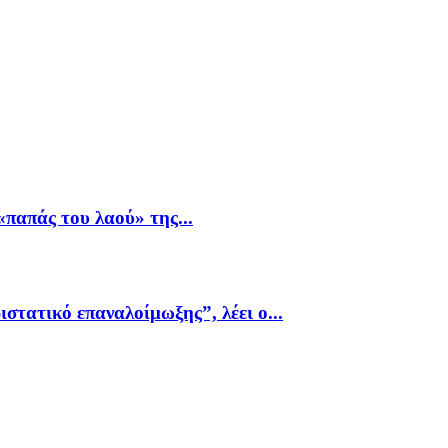
παπάς του λαού» της...
ιστατικό επαναλοίμωξης”, λέει ο...