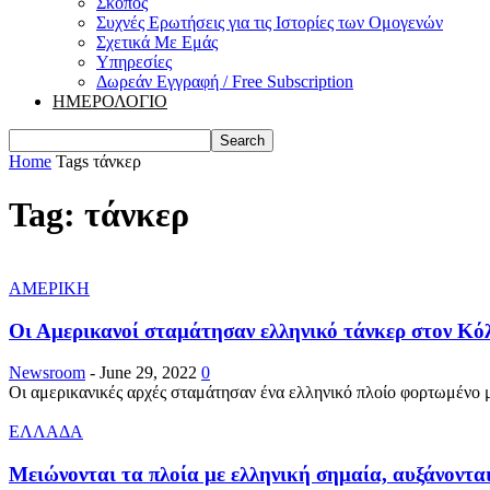
Σκοπός
Συχνές Ερωτήσεις για τις Ιστορίες των Ομογενών
Σχετικά Με Εμάς
Υπηρεσίες
Δωρεάν Εγγραφή / Free Subscription
ΗΜΕΡΟΛΟΓΙΟ
Home
Tags
τάνκερ
Tag: τάνκερ
ΑΜΕΡΙΚΗ
Οι Αμερικανοί σταμάτησαν ελληνικό τάνκερ στον Κό
Newsroom
-
June 29, 2022
0
Οι αμερικανικές αρχές σταμάτησαν ένα ελληνικό πλοίο φορτωμένο με
ΕΛΛΑΔΑ
Μειώνονται τα πλοία με ελληνική σημαία, αυξάνοντα