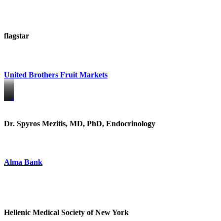
flagstar
United Brothers Fruit Markets
https://www.unitedbrothersfruitmarkets.com/
https://www.unitedbrothersfruitmarkets.com/
Dr. Spyros Mezitis, MD, PhD, Endocrinology
Alma Bank
Hellenic Medical Society of New York