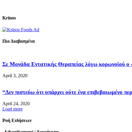
Krinos
Πιο Διαβασμένα
Σε Μονάδα Εντατικής Θεραπείας λόγω κορωνοϊού ο «
April 3, 2020
“Δεν πιστεύω ότι υπάρχει ούτε ένα επιβεβαιωμένο περ
April 24, 2020
Load more
Ροή Ειδήσεων
-Advertisement / Διαφήμιση-