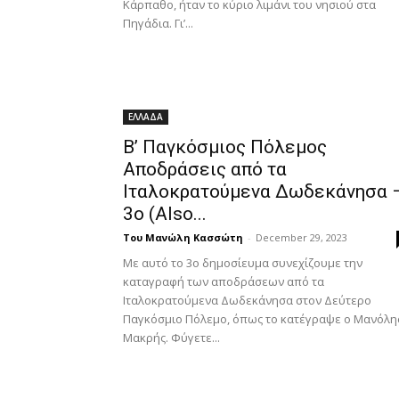
Κάρπαθο, ήταν το κύριο λιμάνι του νησιού στα
Πηγάδια. Γι’...
ΕΛΛΑΔΑ
Β’ Παγκόσμιος Πόλεμος
Αποδράσεις από τα
Ιταλοκρατούμενα Δωδεκάνησα 
3ο (Also...
Του Μανώλη Κασσώτη
-
December 29, 2023
Με αυτό το 3ο δημοσίευμα συνεχίζουμε την
καταγραφή των αποδράσεων από τα
Ιταλοκρατούμενα Δωδεκάνησα στον Δεύτερο
Παγκόσμιο Πόλεμο, όπως το κατέγραψε ο Μανόλη
Μακρής. Φύγετε...