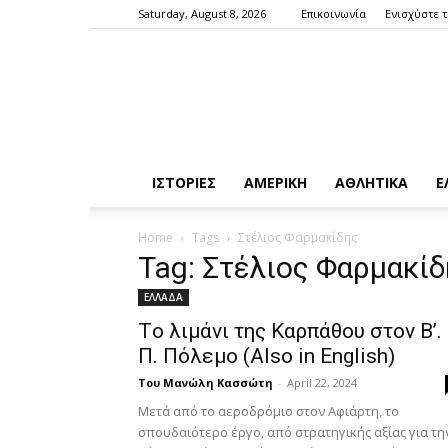
Saturday, August 8, 2026
Επικοινωνία
Ενισχύστε 
ΙΣΤΟΡΙΕΣ
ΑΜΕΡΙΚΗ
ΑΘΛΗΤΙΚΑ
Ε
Home
Tags
Στέλιος Φαρμακίδης
Tag: Στέλιος Φαρμακί
ΕΛΛΑΔΑ
Tο λιμάνι της Καρπάθου στον Β’.
Π. Πόλεμο (Also in English)
Του Μανώλη Κασσώτη
-
April 22, 2024
Μετά από το αεροδρόμιο στον Αφιάρτη, το
σπουδαιότερο έργο, από στρατηγικής αξίας για τη