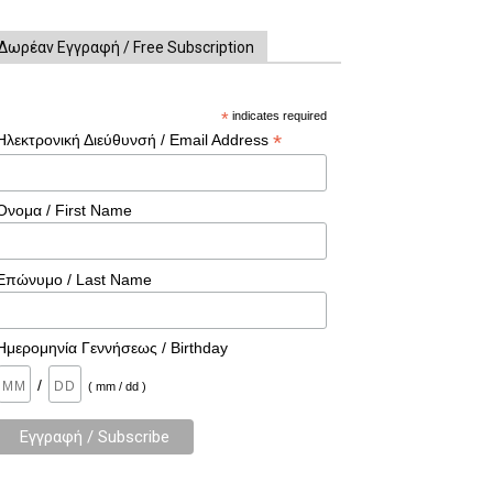
Δωρέαν Εγγραφή / Free Subscription
*
indicates required
*
Ηλεκτρονική Διεύθυνσή / Email Address
Όνομα / First Name
Επώνυμο / Last Name
Ημερομηνία Γεννήσεως / Birthday
/
( mm / dd )