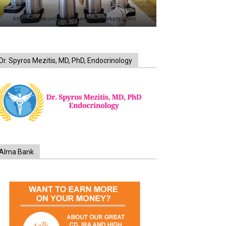
https://www.unitedbrothersfruitmarkets.com/
Dr. Spyros Mezitis, MD, PhD, Endocrinology
Alma Bank