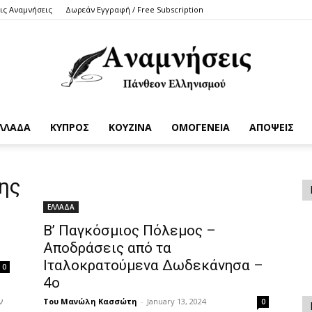
τις Αναμνήσεις
Δωρεάν Εγγραφή / Free Subscription
ΛΛΑΔΑ
ΚΥΠΡΟΣ
ΚΟΥΖΙΝΑ
ΟΜΟΓΕΝΕΙΑ
ΑΠΟΨΕΙΣ
Anamniseis
δης
ΕΛΛΑΔΑ
B’ Παγκόσμιος Πόλεμος –
Αποδράσεις από τα
Ιταλοκρατούμενα Δωδεκάνησα –
0
4ο
ν
Του Μανώλη Κασσώτη
-
January 13, 2024
0