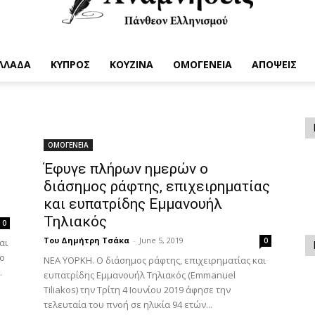
ΛΛΑΔΑ
ΚΥΠΡΟΣ
ΚΟΥΖΙΝΑ
ΟΜΟΓΕΝΕΙΑ
ΑΠΟΨΕΙΣ
Anamniseis
ΟΜΟΓΕΝΕΙΑ
Έφυγε πλήρων ημερών ο
διάσημος ράφτης, επιχειρηματίας
και ευπατρίδης Εμμανουήλ
Τηλιακός
0
Του Δημήτρη Τσάκα
-
June 5, 2019
0
αι
αο
ΝΕΑ ΥΟΡΚΗ. O διάσημος ράφτης, επιχειρηματίας και
.
ευπατρίδης Εμμανουήλ Τηλιακός (Emmanuel
Tiliakos) την Τρίτη 4 Ιουνίου 2019 άφησε την
τελευταία του πνοή σε ηλικία 94 ετών...