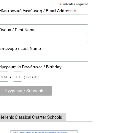
*
indicates required
*
Ηλεκτρονική Διεύθυνσή / Email Address
Όνομα / First Name
Επώνυμο / Last Name
Ημερομηνία Γεννήσεως / Birthday
/
( mm / dd )
Hellenic Classical Charter Schools