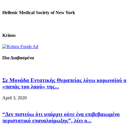
Hellenic Medical Society of New York
Krinos
Πιο Διαβασμένα
Σε Μονάδα Εντατικής Θεραπείας λόγω κορωνοϊού ο
«παπάς του λαού» της...
April 3, 2020
“Δεν πιστεύω ότι υπάρχει ούτε ένα επιβεβαιωμένο
περιστατικό επαναλοίμωξης”, λέει ο...