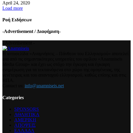
April 24, 2020
Load more
Ροή Ειδήσεων
-Advertisement / Διαφήμιση-
- Advertisement -
Η ιστοσελίδα «Αναμνήσεις – Πάνθεον του Ελληνισμού» αποτελεί
μια από τις σημαντικότερες υπηρεσίες του ομίλου «Anamniseis
Media Group» και έχει ως στόχο την έγκυρη και έγκαιρη
ενημέρωση για τα τεκταινόμενα στο χώρο της ομογένειας, της
γενέτειρας και του απανταχού ελληνισμού, καθώς επίσης και στις
ΗΠΑ.
Contact us:
info@anamniseis.net
Categories
SPONSORS
ΑΘΛΗΤΙΚΑ
ΑΜΕΡΙΚΗ
ΑΠΟΨΕΙΣ
ΕΛΛΑΔΑ