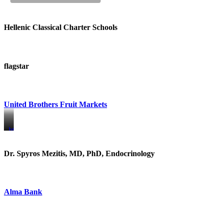
Hellenic Classical Charter Schools
flagstar
United Brothers Fruit Markets
https://www.unitedbrothersfruitmarkets.com/
https://www.unitedbrothersfruitmarkets.com/
Dr. Spyros Mezitis, MD, PhD, Endocrinology
Alma Bank