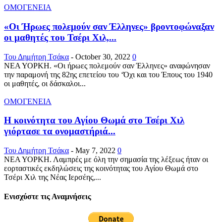
ΟΜΟΓΕΝΕΙΑ
«Οι Ήρωες πολεμούν σαν Έλληνες» βροντοφώναξαν
οι μαθητές του Τσέρι Χιλ,...
Του Δημήτρη Τσάκα
-
October 30, 2022
0
ΝΕΑ ΥΟΡΚΗ. «Οι ήρωες πολεμούν σαν Έλληνες» αναφώνησαν
την παραμονή της 82ης επετείου του ‘Όχι και του Έπους του 1940
οι μαθητές, οι δάσκαλοι...
ΟΜΟΓΕΝΕΙΑ
Η κοινότητα του Αγίου Θωμά στο Τσέρι Χιλ
γιόρτασε τα ονομαστήριά...
Του Δημήτρη Τσάκα
-
May 7, 2022
0
ΝΕΑ ΥΟΡΚΗ. Λαμπρές με όλη την σημασία της λέξεως ήταν οι
εορταστικές εκδηλώσεις της κοινότητας του Αγίου Θωμά στο
Τσέρι Χιλ της Νέας Ιερσέης,...
Ενισχύστε τις Αναμνήσεις