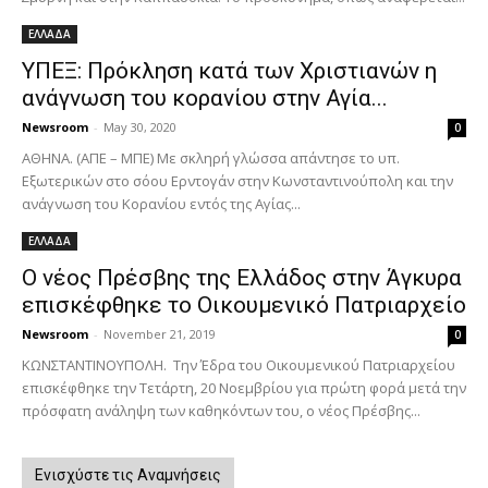
ΕΛΛΑΔΑ
ΥΠΕΞ: Πρόκληση κατά των Χριστιανών η
ανάγνωση του κορανίου στην Αγία...
Newsroom
-
May 30, 2020
0
ΑΘΗΝΑ. (ΑΠΕ – ΜΠΕ) Με σκληρή γλώσσα απάντησε το υπ.
Εξωτερικών στο σόου Ερντογάν στην Κωνσταντινούπολη και την
ανάγνωση του Κορανίου εντός της Αγίας...
ΕΛΛΑΔΑ
Ο νέος Πρέσβης της Ελλάδος στην Άγκυρα
επισκέφθηκε το Οικουμενικό Πατριαρχείο
Newsroom
-
November 21, 2019
0
ΚΩΝΣΤΑΝΤΙΝΟΥΠΟΛΗ. Την Έδρα του Οικουμενικού Πατριαρχείου
επισκέφθηκε την Τετάρτη, 20 Νοεμβρίου για πρώτη φορά μετά την
πρόσφατη ανάληψη των καθηκόντων του, ο νέος Πρέσβης...
Ενισχύστε τις Αναμνήσεις