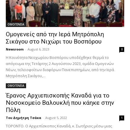
ΟΜΟΓΕΝΕΙΑ
Ομογενείς από την Ιερά Μητρόπολη
Σικάγου στο Νιχώρι του Βοσπόρου
Newsroom
-
August 6, 2023
0
Η Κοινότητα Νεοχωρίου Βοσπόρου υποδέχθηκε θερμά το
απόγευμα της Τετάρτης 2 Αυγούστου 2023, ομάδα Ομογενών
Νέων, τελειοφοίτων διαφόρων Πανεπιστημίων, από την Ιερά
Μητρόπολη Σικάγου,...
ΟΜΟΓΕΝΕΙΑ
Έρανος Αρχιεπισκοπής Καναδά για το
Νοσοκομείο Βαλουκλή που κάηκε στην
Πόλη
Του Δημήτρη Τσάκα
-
August 5, 2022
1
ΤΟΡΟΝΤΟ. Ο Αρχιεπίσκοπος Καναδά, κ. Σωτήριος μέσω μιας