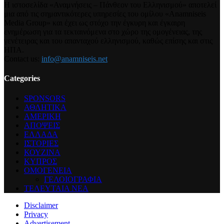
Η ιστοσελίδα «Αναμνήσεις – Πάνθεον του Ελληνισμού» αποτελεί
μια από τις σημαντικότερες υπηρεσίες του ομίλου «Anamniseis
Media Group» και έχει ως στόχο την έγκυρη και έγκαιρη
ενημέρωση για τα τεκταινόμενα στο χώρο της ομογένειας, της
γενέτειρας και του απανταχού ελληνισμού, καθώς επίσης και στις
ΗΠΑ.
Contact us:
info@anamniseis.net
Categories
SPONSORS
ΑΘΛΗΤΙΚΑ
ΑΜΕΡΙΚΗ
ΑΠΟΨΕΙΣ
ΕΛΛΑΔΑ
ΙΣΤΟΡΙΕΣ
ΚΟΥΖΙΝΑ
ΚΥΠΡΟΣ
ΟΜΟΓΕΝΕΙΑ
ΓΕΛΟΙΟΓΡΑΦΙΑ
ΤΕΛΕΥΤΑΙΑ ΝΕΑ
Disclaimer
Privacy
Advertisement