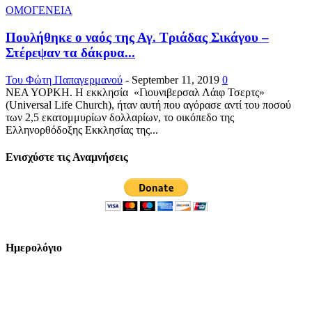
ΟΜΟΓΕΝΕΙΑ
Πουλήθηκε ο ναός της Αγ. Τριάδας Σικάγου –
Στέρεψαν τα δάκρυα...
Του Φώτη Παπαγερμανού
-
September 11, 2019
0
ΝΕΑ ΥΟΡΚΗ. Η εκκλησία «Γιουνιβερσαλ Λάιφ Τσερτς»
(Universal Life Church), ήταν αυτή που αγόρασε αντί του ποσού
των 2,5 εκατομμυρίων δολλαρίων, το οικόπεδο της
Ελληνορθόδοξης Εκκλησίας της...
Ενισχύστε τις Αναμνήσεις
Ημερολόγιο