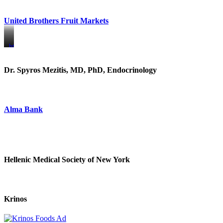
United Brothers Fruit Markets
https://www.unitedbrothersfruitmarkets.com/
https://www.unitedbrothersfruitmarkets.com/
Dr. Spyros Mezitis, MD, PhD, Endocrinology
Alma Bank
Hellenic Medical Society of New York
Krinos