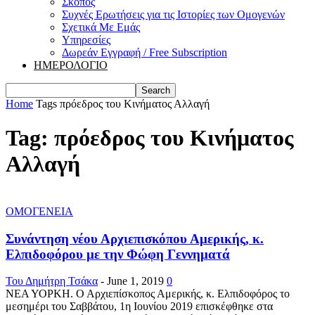
Σκοπός
Συχνές Ερωτήσεις για τις Ιστορίες των Ομογενών
Σχετικά Με Εμάς
Υπηρεσίες
Δωρεάν Εγγραφή / Free Subscription
ΗΜΕΡΟΛΟΓΙΟ
Home
Tags
πρόεδρος του Κινήματος Αλλαγή
Tag: πρόεδρος του Κινήματος
Αλλαγή
ΟΜΟΓΕΝΕΙΑ
Συνάντηση νέου Αρχιεπισκόπου Αμερικής, κ.
Ελπιδοφόρου με την Φώφη Γεννηματά
Του Δημήτρη Τσάκα
-
June 1, 2019
0
ΝΕΑ ΥΟΡΚΗ. Ο Αρχιεπίσκοπος Αμερικής, κ. Ελπιδοφόρος το
μεσημέρι του Σαββάτου, 1η Ιουνίου 2019 επισκέφθηκε στα