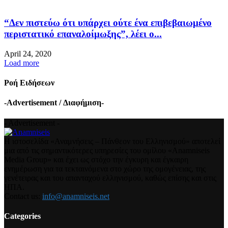
“Δεν πιστεύω ότι υπάρχει ούτε ένα επιβεβαιωμένο
περιστατικό επαναλοίμωξης”, λέει ο...
April 24, 2020
Load more
Ροή Ειδήσεων
-Advertisement / Διαφήμιση-
- Advertisement -
Η ιστοσελίδα «Αναμνήσεις – Πάνθεον του Ελληνισμού» αποτελεί
μια από τις σημαντικότερες υπηρεσίες του ομίλου «Anamniseis
Media Group» και έχει ως στόχο την έγκυρη και έγκαιρη
ενημέρωση για τα τεκταινόμενα στο χώρο της ομογένειας, της
γενέτειρας και του απανταχού ελληνισμού, καθώς επίσης και στις
ΗΠΑ.
Contact us:
info@anamniseis.net
Categories