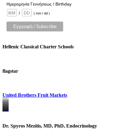
Ημερομηνία Γεννήσεως / Birthday
/
( mm / dd )
Hellenic Classical Charter Schools
flagstar
United Brothers Fruit Markets
https://www.unitedbrothersfruitmarkets.com/
https://www.unitedbrothersfruitmarkets.com/
Dr. Spyros Mezitis, MD, PhD, Endocrinology