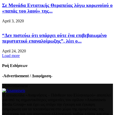
Σε Μονάδα Εντατικής Θεραπείας λόγω κορωνοϊού ο
«παπάς του λαού» της...
April 3, 2020
“Δεν πιστεύω ότι υπάρχει ούτε ένα επιβεβαιωμένο
περιστατικό επαναλοίμωξης”, λέει ο...
April 24, 2020
Load more
Ροή Ειδήσεων
-Advertisement / Διαφήμιση-
- Advertisement -
Η ιστοσελίδα «Αναμνήσεις – Πάνθεον του Ελληνισμού» αποτελεί
μια από τις σημαντικότερες υπηρεσίες του ομίλου «Anamniseis
Media Group» και έχει ως στόχο την έγκυρη και έγκαιρη
ενημέρωση για τα τεκταινόμενα στο χώρο της ομογένειας, της
γενέτειρας και του απανταχού ελληνισμού, καθώς επίσης και στις