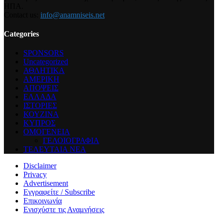
ΗΠΑ.
Contact us:
info@anamniseis.net
Categories
SPONSORS
Uncategorized
ΑΘΛΗΤΙΚΑ
ΑΜΕΡΙΚΗ
ΑΠΟΨΕΙΣ
ΕΛΛΑΔΑ
ΙΣΤΟΡΙΕΣ
ΚΟΥΖΙΝΑ
ΚΥΠΡΟΣ
ΟΜΟΓΕΝΕΙΑ
ΓΕΛΟΙΟΓΡΑΦΙΑ
ΤΕΛΕΥΤΑΙΑ ΝΕΑ
Disclaimer
Privacy
Advertisement
Εγγραφείτε / Subscribe
Επικοινωνία
Ενισχύστε τις Αναμνήσεις