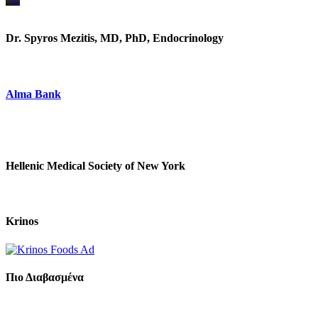
https://www.unitedbrothersfruitmarkets.com/
https://www.unitedbrothersfruitmarkets.com/
Dr. Spyros Mezitis, MD, PhD, Endocrinology
Alma Bank
Hellenic Medical Society of New York
Krinos
Πιο Διαβασμένα