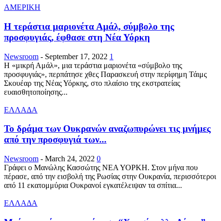
ΑΜΕΡΙΚΗ
Η τεράστια μαριονέτα Αμάλ, σύμβολο της
προσφυγιάς, έφθασε στη Νέα Υόρκη
Newsroom
-
September 17, 2022
1
Η «μικρή Αμάλ», μια τεράστια μαριονέτα «σύμβολο της
προσφυγιάς», περπάτησε χθες Παρασκευή στην περίφημη Τάιμς
Σκουέαρ της Νέας Υόρκης, στο πλαίσιο της εκστρατείας
ευαισθητοποίησης...
ΕΛΛΑΔΑ
Το δράμα των Ουκρανών αναζωπυρώνει τις μνήμες
από την προσφυγιά των...
Newsroom
-
March 24, 2022
0
Γράφει ο Μανώλης Κασσώτης ΝΕΑ ΥΟΡΚΗ. Στον μήνα που
πέρασε, από την εισβολή της Ρωσίας στην Ουκρανία, περισσότεροι
από 11 εκατομμύρια Ουκρανοί εγκατέλειψαν τα σπίτια...
ΕΛΛΑΔΑ