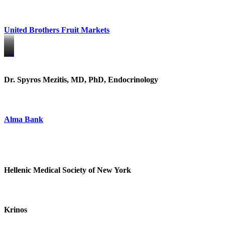
United Brothers Fruit Markets
https://www.unitedbrothersfruitmarkets.com/
https://www.unitedbrothersfruitmarkets.com/
Dr. Spyros Mezitis, MD, PhD, Endocrinology
Alma Bank
Hellenic Medical Society of New York
Krinos