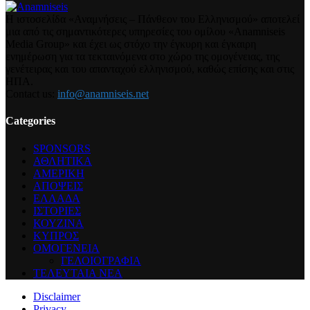
Η ιστοσελίδα «Αναμνήσεις – Πάνθεον του Ελληνισμού» αποτελεί
μια από τις σημαντικότερες υπηρεσίες του ομίλου «Anamniseis
Media Group» και έχει ως στόχο την έγκυρη και έγκαιρη
ενημέρωση για τα τεκταινόμενα στο χώρο της ομογένειας, της
γενέτειρας και του απανταχού ελληνισμού, καθώς επίσης και στις
ΗΠΑ.
Contact us:
info@anamniseis.net
Categories
SPONSORS
ΑΘΛΗΤΙΚΑ
ΑΜΕΡΙΚΗ
ΑΠΟΨΕΙΣ
ΕΛΛΑΔΑ
ΙΣΤΟΡΙΕΣ
ΚΟΥΖΙΝΑ
ΚΥΠΡΟΣ
ΟΜΟΓΕΝΕΙΑ
ΓΕΛΟΙΟΓΡΑΦΙΑ
ΤΕΛΕΥΤΑΙΑ ΝΕΑ
Disclaimer
Privacy