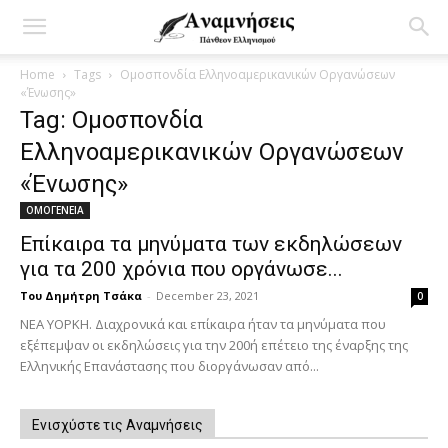
Home
Tags
Ομοσπονδία Ελληνοαμερικανικών Οργανώσεων
«Ένωσης»
Tag: Ομοσπονδία
Ελληνοαμερικανικών Οργανώσεων
«Ένωσης»
ΟΜΟΓΕΝΕΙΑ
Επίκαιρα τα μηνύματα των εκδηλώσεων
για τα 200 χρόνια που οργάνωσε...
Του Δημήτρη Τσάκα
-
December 23, 2021
0
ΝΕΑ ΥΟΡΚΗ. Διαχρονικά και επίκαιρα ήταν τα μηνύματα που
εξέπεμψαν οι εκδηλώσεις για την 200ή επέτειο της έναρξης της
Ελληνικής Επανάστασης που διοργάνωσαν από...
Ενισχύστε τις Αναμνήσεις