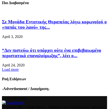
Πιο Διαβασμένα
Σε Μονάδα Εντατικής Θεραπείας λόγω κορωνοϊού ο
«παπάς του λαού» της...
April 3, 2020
“Δεν πιστεύω ότι υπάρχει ούτε ένα επιβεβαιωμένο
περιστατικό επαναλοίμωξης”, λέει ο...
April 24, 2020
Load more
Ροή Ειδήσεων
-Advertisement / Διαφήμιση-
- Advertisement -
Η ιστοσελίδα «Αναμνήσεις – Πάνθεον του Ελληνισμού» αποτελεί