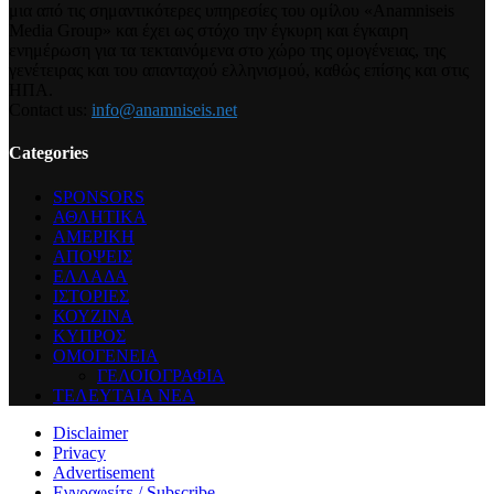
μια από τις σημαντικότερες υπηρεσίες του ομίλου «Anamniseis
Media Group» και έχει ως στόχο την έγκυρη και έγκαιρη
ενημέρωση για τα τεκταινόμενα στο χώρο της ομογένειας, της
γενέτειρας και του απανταχού ελληνισμού, καθώς επίσης και στις
ΗΠΑ.
Contact us:
info@anamniseis.net
Categories
SPONSORS
ΑΘΛΗΤΙΚΑ
ΑΜΕΡΙΚΗ
ΑΠΟΨΕΙΣ
ΕΛΛΑΔΑ
ΙΣΤΟΡΙΕΣ
ΚΟΥΖΙΝΑ
ΚΥΠΡΟΣ
ΟΜΟΓΕΝΕΙΑ
ΓΕΛΟΙΟΓΡΑΦΙΑ
ΤΕΛΕΥΤΑΙΑ ΝΕΑ
Disclaimer
Privacy
Advertisement
Εγγραφείτε / Subscribe