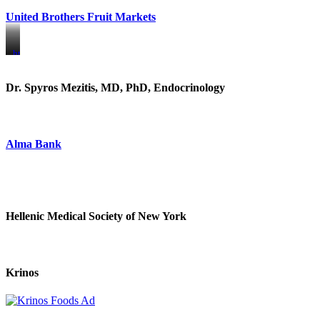
United Brothers Fruit Markets
https://www.unitedbrothersfruitmarkets.com/
https://www.unitedbrothersfruitmarkets.com/
Dr. Spyros Mezitis, MD, PhD, Endocrinology
Alma Bank
Hellenic Medical Society of New York
Krinos