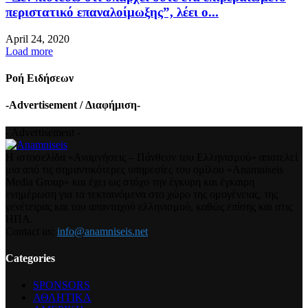
περιστατικό επαναλοίμωξης”, λέει ο...
April 24, 2020
Load more
Ροή Ειδήσεων
-Advertisement / Διαφήμιση-
- Advertisement -
Η ιστοσελίδα «Αναμνήσεις – Πάνθεον του Ελληνισμού» αποτελεί
μια από τις σημαντικότερες υπηρεσίες του ομίλου «Anamniseis
Media Group» και έχει ως στόχο την έγκυρη και έγκαιρη
ενημέρωση για τα τεκταινόμενα στο χώρο της ομογένειας, της
γενέτειρας και του απανταχού ελληνισμού, καθώς επίσης και στις
ΗΠΑ.
Contact us:
info@anamniseis.net
Categories
SPONSORS
ΑΘΛΗΤΙΚΑ