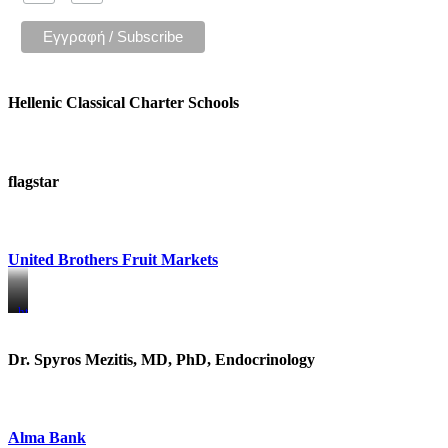
Hellenic Classical Charter Schools
flagstar
United Brothers Fruit Markets
https://www.unitedbrothersfruitmarkets.com/
https://www.unitedbrothersfruitmarkets.com/
Dr. Spyros Mezitis, MD, PhD, Endocrinology
Alma Bank