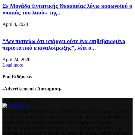
Σε Μονάδα Εντατικής Θεραπείας λόγω κορωνοϊού ο
«παπάς του λαού» της...
April 3, 2020
“Δεν πιστεύω ότι υπάρχει ούτε ένα επιβεβαιωμένο
περιστατικό επαναλοίμωξης”, λέει ο...
April 24, 2020
Load more
Ροή Ειδήσεων
-Advertisement / Διαφήμιση-
- Advertisement -
Η ιστοσελίδα «Αναμνήσεις – Πάνθεον του Ελληνισμού» αποτελεί
μια από τις σημαντικότερες υπηρεσίες του ομίλου «Anamniseis
Media Group» και έχει ως στόχο την έγκυρη και έγκαιρη
ενημέρωση για τα τεκταινόμενα στο χώρο της ομογένειας, της
γενέτειρας και του απανταχού ελληνισμού, καθώς επίσης και στις