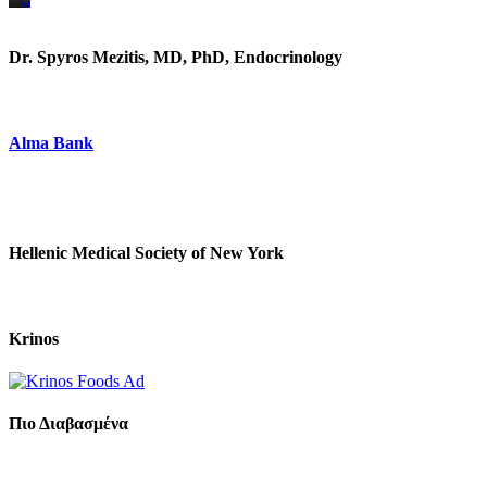
https://www.unitedbrothersfruitmarkets.com/
https://www.unitedbrothersfruitmarkets.com/
Dr. Spyros Mezitis, MD, PhD, Endocrinology
Alma Bank
Hellenic Medical Society of New York
Krinos
Πιο Διαβασμένα