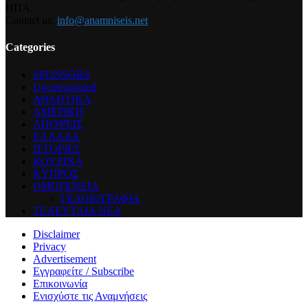
ΗΠΑ.
Contact us:
info@anamniseis.net
Categories
SPONSORS
Uncategorized
ΑΘΛΗΤΙΚΑ
ΑΜΕΡΙΚΗ
ΑΠΟΨΕΙΣ
ΕΛΛΑΔΑ
ΙΣΤΟΡΙΕΣ
ΚΟΥΖΙΝΑ
ΚΥΠΡΟΣ
ΟΜΟΓΕΝΕΙΑ
ΓΕΛΟΙΟΓΡΑΦΙΑ
ΤΕΛΕΥΤΑΙΑ ΝΕΑ
Disclaimer
Privacy
Advertisement
Εγγραφείτε / Subscribe
Επικοινωνία
Ενισχύστε τις Αναμνήσεις