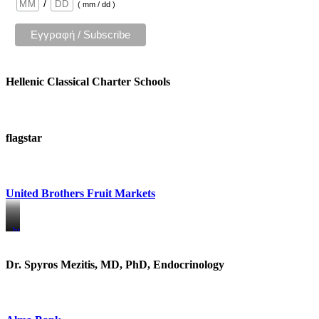
/
( mm / dd )
Hellenic Classical Charter Schools
flagstar
United Brothers Fruit Markets
https://www.unitedbrothersfruitmarkets.com/
https://www.unitedbrothersfruitmarkets.com/
Dr. Spyros Mezitis, MD, PhD, Endocrinology