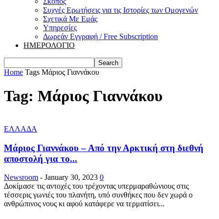
Σκοπός
Συχνές Ερωτήσεις για τις Ιστορίες των Ομογενών
Σχετικά Με Εμάς
Υπηρεσίες
Δωρεάν Εγγραφή / Free Subscription
ΗΜΕΡΟΛΟΓΙΟ
Home
Tags
Μάριος Γιαννάκου
Tag: Μάριος Γιαννάκου
ΕΛΛΑΔΑ
Μάριος Γιαννάκου – Από την Αρκτική στη διεθνή
αποστολή για το...
Newsroom
-
January 30, 2023
0
Δοκίμασε τις αντοχές του τρέχοντας υπερμαραθώνιους στις
τέσσερις γωνιές του πλανήτη, υπό συνθήκες που δεν χωρά ο
ανθρώπινος νους κι αφού κατάφερε να τερματίσει...