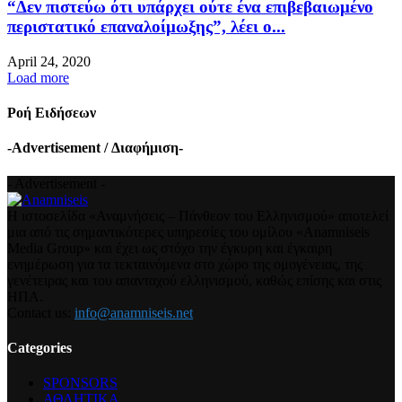
“Δεν πιστεύω ότι υπάρχει ούτε ένα επιβεβαιωμένο
περιστατικό επαναλοίμωξης”, λέει ο...
April 24, 2020
Load more
Ροή Ειδήσεων
-Advertisement / Διαφήμιση-
- Advertisement -
Η ιστοσελίδα «Αναμνήσεις – Πάνθεον του Ελληνισμού» αποτελεί
μια από τις σημαντικότερες υπηρεσίες του ομίλου «Anamniseis
Media Group» και έχει ως στόχο την έγκυρη και έγκαιρη
ενημέρωση για τα τεκταινόμενα στο χώρο της ομογένειας, της
γενέτειρας και του απανταχού ελληνισμού, καθώς επίσης και στις
ΗΠΑ.
Contact us:
info@anamniseis.net
Categories
SPONSORS
ΑΘΛΗΤΙΚΑ