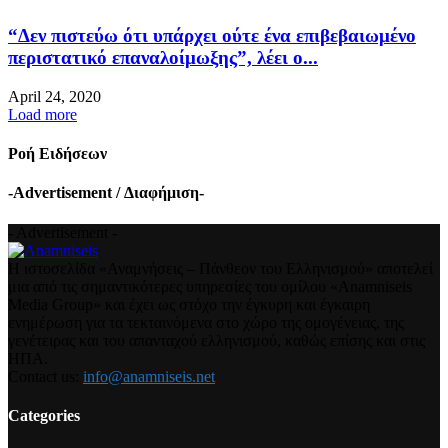
“Δεν πιστεύω ότι υπάρχει ούτε ένα επιβεβαιωμένο
περιστατικό επαναλοίμωξης”, λέει ο...
April 24, 2020
Load more
Ροή Ειδήσεων
-Advertisement / Διαφήμιση-
- Advertisement -
Η ιστοσελίδα «Αναμνήσεις – Πάνθεον του Ελληνισμού» αποτελεί
μια από τις σημαντικότερες υπηρεσίες του ομίλου «Anamniseis
Media Group» και έχει ως στόχο την έγκυρη και έγκαιρη
ενημέρωση για τα τεκταινόμενα στο χώρο της ομογένειας, της
γενέτειρας και του απανταχού ελληνισμού, καθώς επίσης και στις
ΗΠΑ.
Contact us:
info@anamniseis.net
Categories