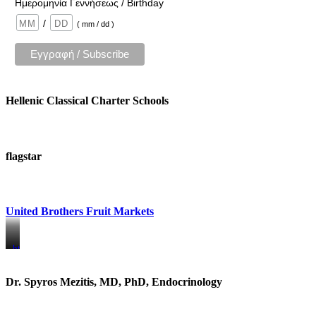
Ημερομηνία Γεννήσεως / Birthday
/
( mm / dd )
Hellenic Classical Charter Schools
flagstar
United Brothers Fruit Markets
https://www.unitedbrothersfruitmarkets.com/
https://www.unitedbrothersfruitmarkets.com/
Dr. Spyros Mezitis, MD, PhD, Endocrinology