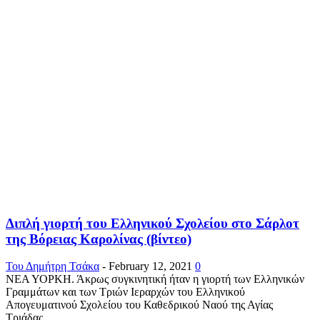
Διπλή γιορτή του Ελληνικού Σχολείου στο Σάρλοτ
της Βόρειας Καρολίνας (βίντεο)
Του Δημήτρη Τσάκα
-
February 12, 2021
0
ΝΕΑ ΥΟΡΚΗ. Άκρως συγκινητική ήταν η γιορτή των Ελληνικών
Γραμμάτων και των Τριών Ιεραρχών του Ελληνικού
Απογευματινού Σχολείου του Καθεδρικού Ναού της Αγίας
Τριάδας...