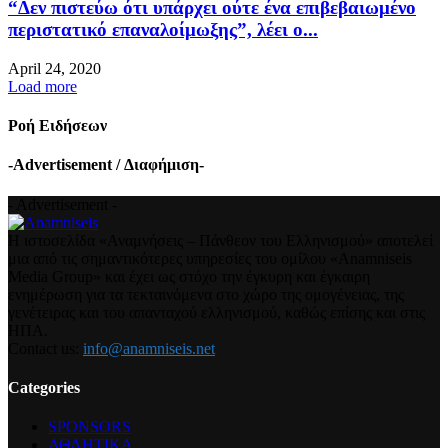
“Δεν πιστεύω ότι υπάρχει ούτε ένα επιβεβαιωμένο
περιστατικό επαναλοίμωξης”, λέει ο...
April 24, 2020
Load more
Ροή Ειδήσεων
-Advertisement / Διαφήμιση-
- Advertisement -
Η ιστοσελίδα «Αναμνήσεις – Πάνθεον του Ελληνισμού» αποτελεί
μια από τις σημαντικότερες υπηρεσίες του ομίλου «Anamniseis
Media Group» και έχει ως στόχο την έγκυρη και έγκαιρη
ενημέρωση για τα τεκταινόμενα στο χώρο της ομογένειας, της
γενέτειρας και του απανταχού ελληνισμού, καθώς επίσης και στις
ΗΠΑ.
Contact us:
info@anamniseis.net
Categories
SPONSORS
ΑΘΛΗΤΙΚΑ