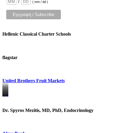
/
( mm / dd )
Hellenic Classical Charter Schools
flagstar
United Brothers Fruit Markets
https://www.unitedbrothersfruitmarkets.com/
https://www.unitedbrothersfruitmarkets.com/
Dr. Spyros Mezitis, MD, PhD, Endocrinology