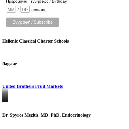
Ημερομηνία Γεννήσεως / Birthday
/
( mm / dd )
Hellenic Classical Charter Schools
flagstar
United Brothers Fruit Markets
https://www.unitedbrothersfruitmarkets.com/
https://www.unitedbrothersfruitmarkets.com/
Dr. Spyros Mezitis, MD, PhD, Endocrinology