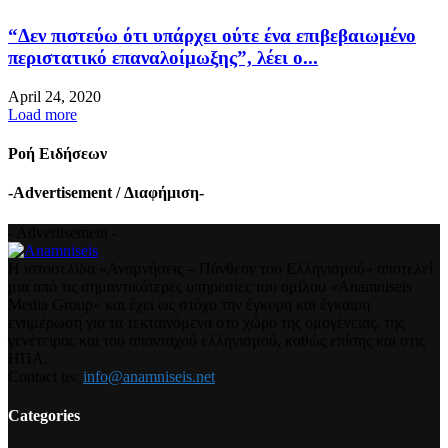
“Δεν πιστεύω ότι υπάρχει ούτε ένα επιβεβαιωμένο
περιστατικό επαναλοίμωξης”, λέει ο...
April 24, 2020
Load more
Ροή Ειδήσεων
-Advertisement / Διαφήμιση-
- Advertisement -
Η ιστοσελίδα «Αναμνήσεις – Πάνθεον του Ελληνισμού» αποτελεί
μια από τις σημαντικότερες υπηρεσίες του ομίλου «Anamniseis
Media Group» και έχει ως στόχο την έγκυρη και έγκαιρη
ενημέρωση για τα τεκταινόμενα στο χώρο της ομογένειας, της
γενέτειρας και του απανταχού ελληνισμού, καθώς επίσης και στις
ΗΠΑ.
Contact us:
info@anamniseis.net
Categories