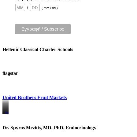
/
( mm / dd )
Hellenic Classical Charter Schools
flagstar
United Brothers Fruit Markets
https://www.unitedbrothersfruitmarkets.com/
https://www.unitedbrothersfruitmarkets.com/
Dr. Spyros Mezitis, MD, PhD, Endocrinology