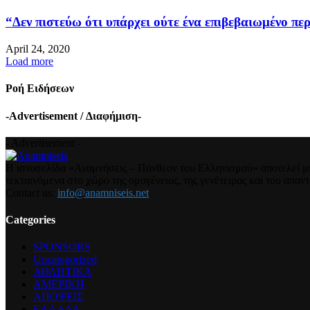
“Δεν πιστεύω ότι υπάρχει ούτε ένα επιβεβαιωμένο περ
April 24, 2020
Load more
Ροή Ειδήσεων
-Advertisement / Διαφήμιση-
- Advertisement -
Η ιστοσελίδα «Αναμνήσεις – Πάνθεον του Ελληνισμού» αποτελεί μια
τεκταινόμενα στο χώρο της ομογένειας, της γενέτειρας και του απα
Contact us:
info@anamniseis.net
Categories
SPONSORS
Uncategorized
ΑΘΛΗΤΙΚΑ
ΑΜΕΡΙΚΗ
ΑΠΟΨΕΙΣ
ΕΛΛΑΔΑ