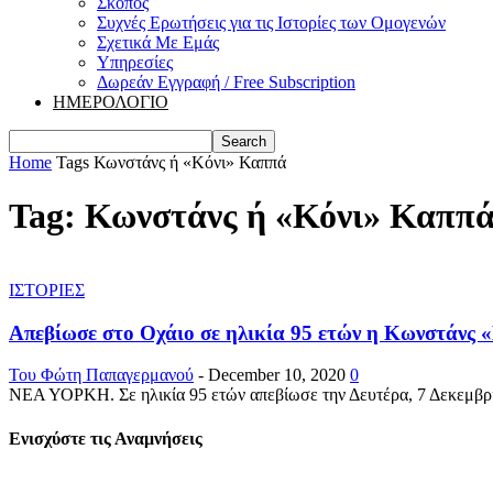
Σκοπός
Συχνές Ερωτήσεις για τις Ιστορίες των Ομογενών
Σχετικά Με Εμάς
Υπηρεσίες
Δωρεάν Εγγραφή / Free Subscription
ΗΜΕΡΟΛΟΓΙΟ
Home
Tags
Κωνστάνς ή «Κόνι» Καππά
Tag: Κωνστάνς ή «Κόνι» Καππ
ΙΣΤΟΡΙΕΣ
Απεβίωσε στο Οχάιο σε ηλικία 95 ετών η Κωνστάνς «
Του Φώτη Παπαγερμανού
-
December 10, 2020
0
ΝΕΑ ΥΟΡΚΗ. Σε ηλικία 95 ετών απεβίωσε την Δευτέρα, 7 Δεκεμβρίο
Ενισχύστε τις Αναμνήσεις