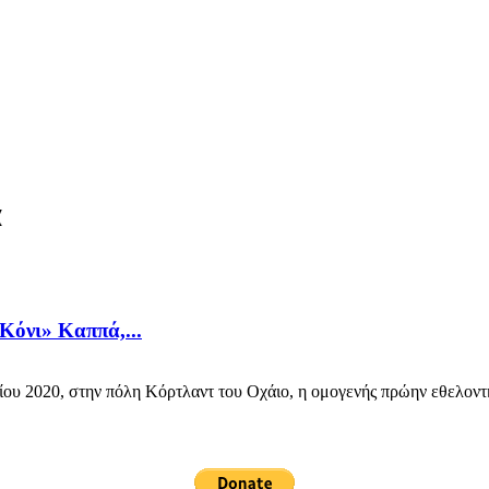
ά
Κόνι» Καππά,...
υ 2020, στην πόλη Κόρτλαντ του Οχάιο, η ομογενής πρώην εθελοντή