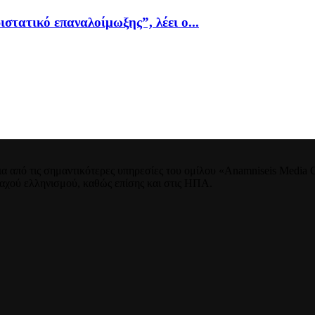
ιστατικό επαναλοίμωξης”, λέει ο...
 από τις σημαντικότερες υπηρεσίες του ομίλου «Anamniseis Media Gr
νταχού ελληνισμού, καθώς επίσης και στις ΗΠΑ.